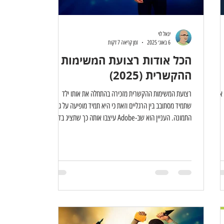
יגאל לוי
6 באוג׳ 2025
זמן קריאה 7 דקות
הכל אודות רצועת המשימות
ההקשרית (2025)
 את
רצועת המשימות ההקשרית מזכירה בהתחלה את אותו ילד
שתמיד מסתובב בין הרגליים וזאת כי היא תמיד מופיעה על גבי
התמונה. העניין הוא שב-Adobe עיצבו אותה כך שתציג בדיוק
 הכל
את הכלים והאפשרויות שמתאימים לשלב שבו אתם נמצאים.
למשל, כשכלי בחירה פעיל, הרצועה תציע אפשרויות ליצירה או
 את
שיפור של אזור הבחירה. אם עברתם לעבוד עם כלי המלל
תם.
ולחצתם על מסמך או תיבת מלל, היא תציג כלים לעריכת מאפייני
המלל בצורה נוחה ומהירה. הרצועה הזו נועדה להקל עליכם
יג
ולהפוך את העבודה לחלקה יותר