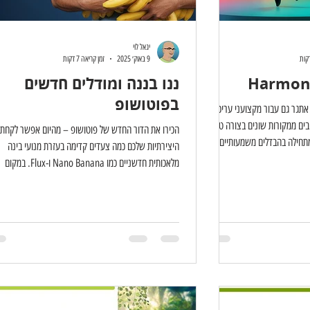
יגאל לוי
9 באוק׳ 2025
זמן קריאה 7 דקות
ננו בננה ומודלים חדשים
בפוטושופ
תגר גם עבור מקצועני עריכה
יבים ממקורות שונים בצורה טבעית
הכירו את הדור החדש של פוטושופ – מהיום אפשר לקחת
מתחילה בהבדלים משמעותיים
היצירתיות שלכם כמה צעדים קדימה בעזרת מנועי בינה
בתאורה, בצבע ובאווירה. הפקודה Harmonize נעזרת בבינה
מלאכותית חדשניים כמו Nano Banana ו-Flux. במקום
 בלחיצת כפתור. הפקודה מנתחת
להסתבך עם פעולות מורכבות ולבזבז זמן על שלבים טכניים,
תאורה והצבע ומתאימה את
הופך לפשוט, ידידותי ומהיר מתמיד. בין אם אתם מעצבים,
ורה משכנעת בתמונה. במאמר זה
צלמים או חובבי יצירה דיגיטלית – הכלים החדשים ישדרגו
וחסרונותיה, נבדוק האם באמת
תהליך העבודה שלכם ויפתחו בפניכם אפשרויות שלא הכר
ועית וכיצד להשתמש בה כדי
במאמר זה נציג את מנועי הבינה מלאכותית שגירסת הבטא
מציעה, נסביר למה הם משמשים, מה ההבדלים ביניהם ונצ
דוגמאות לשימוש ב