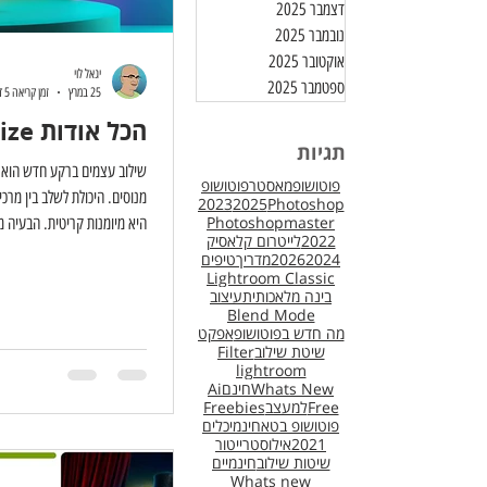
דצמבר 2025
נובמבר 2025
אוקטובר 2025
יגאל לוי
ספטמבר 2025
25 במרץ
זמן קריאה 5 דקות
הכל אודות Harmonize
תגיות
שילוב עצמים ברקע חדש הוא א
פוטושופמאסטר
פוטושופ
מנוסים. היכולת לשלב בין מרכ
2023
2025
Photoshop
Photoshopmaster
היא מיומנות קריטית. הבעיה 
2022
לייטרום קלאסיק
2024
2026
מדריך
טיפים
מלאכותית כדי לגשר על הפער
Lightroom Classic
בינה מלאכותית
עיצוב
את הסצנה, מבינה את תנאי ה
Blend Mode
העצם המשולב כך שייטמע בצ
מה חדש בפוטושופ
אפקט
שיטת שילוב
Filter
נבחן את הפקודה, יתרונותיה 
lightroom
היא מהווה תחליף לעבודה מקצ
Whats New
חינם
Ai
להשיג תוצא
Free
למעצב
Freebies
פוטושופ בטא
חינמי
כלים
2021
אילוסטרייטור
שיטות שילוב
חינמיים
Whats new