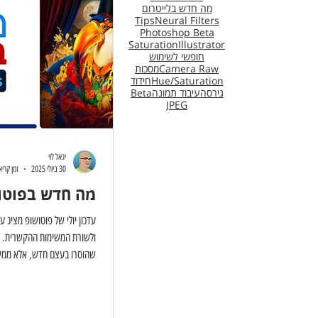
מה חדש בלייטרום
Tips
Neural Filters
Photoshop Beta
Saturation
Illustrator
חופשי לשימוש
Camera Raw
מסכות
Hue/Saturation
חידוד
גירסה
עיבוד תמונה
Beta
JPEG
יגאל לוי
30 ביולי 2025
זמן קריאה 3 
מה חדש בפוטושופ
עדכון יולי של פוטושופ מציג ע
ולשורת המשימות ההקשרית. לר
שהוסרו בעצם חדש, אלא ממש 
את הרקע. גירסה זו מאפשרת ל
בו תשתמש התוכנה למילוי אזורי
נוספה לאחר תלונות משתמשים