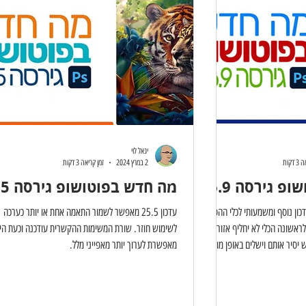
יגאל לוי
דקות
2 במרץ 2024
זמן קריאה 3 דקות
 גירסה 26.9
מה חדש בפוטושופ גירסה 25.5
דכון נוסף ומשמעותי לכלי ההסרה
עדכון 25.5 מאפשר לשמור התאמה אחת או יותר כערכה
אשונה הכלי לא יחליף אזורים
לשימוש חוזר. שורת המשימות ההקשרית עודכנה וכעת הי
יסיר אותם וישלים באופן מושלם
מאפשרת לערוך יותר מאפייני מלל.
בחור במודל הבינה המלאכותית
ם. נשמע אולי זניח, אך תכונה זו
 שבמקרים מסויימים הבינה