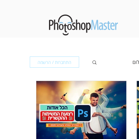
לום
התחברות / הרשמה