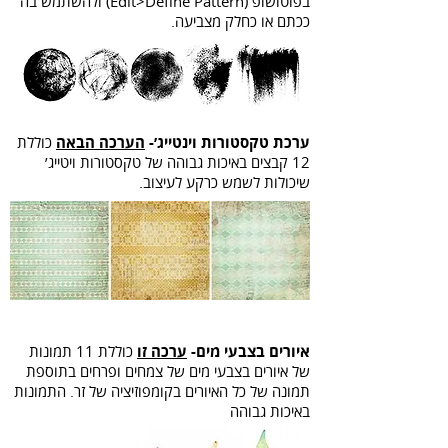
בפוטושופ (Edit>Define Pattern) ולהשתמש בה
ככתם או כחלק מצביעה.
ערכת טקסטורות וינטייג׳-
הערכה הבאה
כוללת
12 קבצים באיכות גבוהה של טקסטורות ויטייג׳
שיכולות לשמש כרקע לעיצוב.
איורים בצבעי מים-
ערכה זו
כוללת 11 תמונות
של איורים בצבעי מים של צמחים ופרחים בתוספת
תמונה של כל האיורים בקומפוזיציה של זר. התמונות
באיכות גבוהה