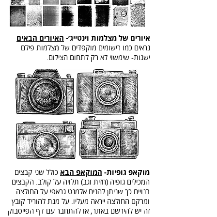
איורים של מצלמות וינטייג׳-
האיורים הבאים
נראים כמו רישומים מוקפדים של מצלמות פילם
ישנות- שימשוי לא רק לתחום הצילום
.
מוקאפ גופיות-
המוקאפ הבא
כולל שני קבצים
המכילים גופיה (חזית וגב) תלויה על קולב. הקבצים
בנויים כך שניתן להניח אלמנט גראפי על החולצה
ומרקם החולצה ייראה מעליו. על מנת להוריד קובץ
זה יש להירשם באתר, או להתחבר עם דף הפייסבוק