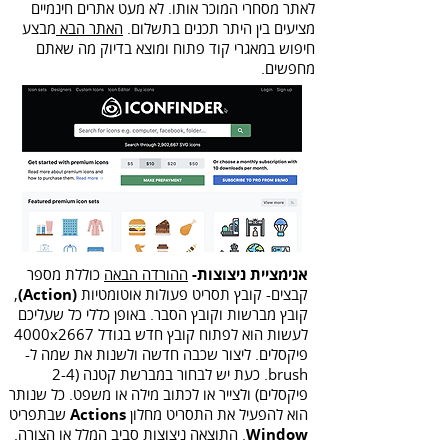
לאתר מסחרי המוכר אותו. לא מעט אתרים חינמיים
מציעים בין היתר תכנים בתשלום.
האתר הבא
מבצע
חיפוש במאגרי קוד פתוח ומוצא בדיוק מה שאתם
מחפשים.
אנימציית ניצוצות-
ההורדה הבאה
כוללת מספר
קבצים- קובץ תסריט פעולות אוטומטיות
(Action)
,
קובץ מברשות וקובץ הסבר. באופן כללי כל שעליכם
לעשות הוא לפתוח קובץ חדש בגודל 4000x2667
פיקסלים. ליצור שכבה חדשה ולשנות את שמה ל-
brush. כעת יש לבחור במברשת קטנה (2-4
פיקסלים) ולצייר או לכתוב מילה או משפט. כל שנותר
הוא
להפעיל את התסריט מחלון
Actions
שבתפריט
Window
. התוצאה ניצוצות סביב המלל או הצורה.