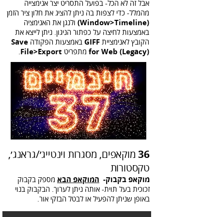
אבל זה לא הכל- בפועל התסריט יצר אנימצייה
מהמלל- כדי לצפות בה ניתן להציג את חלון ציר הזמן
(Window>Timeline)
ולנגן את האנימציה
באמצעות לחיצה על כפתור הניגון. ניתן לייצא את
הקובץ לאנימציית
GIFF
באמצעות הפקודה
Save
for Web (Legacy)
מתפריט
File>Export
.
36
מוקאפים, מסגרות וינטייג׳/גראנג׳,
טקסטורות
מוקאפ בקבוק-
המוקאפ הבא
מספק בקבוק
זכוכית בעל תוית- אותה ניתן לערוך. הבקבוק בנוי
באופן שניתן להפעיל או לבטל הבזקי אור.