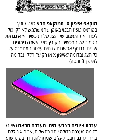
מוקאפ אייפון X-
המוקאפ הבא
כולל קובץ
בפורמט PSD הבנוי באופן שהמשתמש לא רק יכול
לערוך את העיצוב של הצג של המכשיר, אלא גם את
הגימור של המכשיר. הקובץ כולל עשרה גימורים
שונים ובנוסף אפשרות לבחית עיצוב המתפרס על
כל הצג (בדומה לאייפון X או רק על חלקו (בדומה
לאייפון 8 ומטה).
ערכת ציורים בצבעי מים-
הערכה הבאה
היא רק
דגימה מערכה גדולה יותר בתשלום, אך היא כוללת
בין היתר גם תבנית עלים שניתן להגדירה בפוטושופ