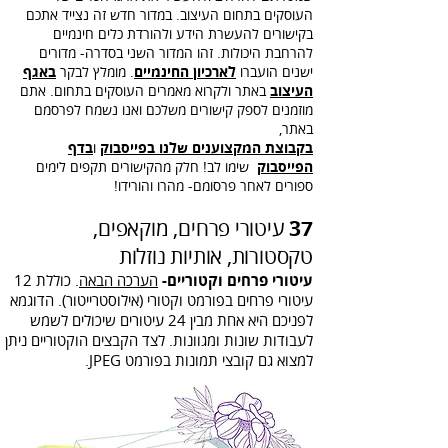
העוסקים בתחום העיצוב. במדור חדש זה נצייד אתכם
בקישורים להעשרת הידע ולהורדת כלים חינמיים
להרחבת היכולות. זהו המדור השני בסדרה- מדורים
ישנים הועברו
לארכיון החינמיים
.
מומלץ לבקר
באגף
העיצוב
באתר ולקרוא מאמרים העוסקים בתחום. אתם
מוזמנים לספק קישורים משלכם ואנו נשמח לפרסמם
באתר,
בקבוצת המקצוענים שלנו בפייסבוק
ו
בדף
הפייסבוק
שימו לב! חלק מהקישורים תקפים לימים
ספורים לאחר פרסומם- מהרו והורידו!
37
עיטורי פרחים, מוקאפים,
טקסטורות, אותיות נוזלות
עיטורי פרחים וקטוריים-
הערכה הבאה
. כוללת 12
עיטורי פרחים בפורמט וקטורי (אילוסטרייטור). הדוגמא
לפניכם היא אחת מבין 24 עיטורים שיכולים לשמש
לעבודות שונות ומגוונות. לצד הקבצים הוקטוריים ניתן
למצוא גם קובצי תמונות בפורמט JPEG.