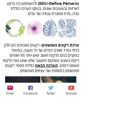
(Edit>Define Pattern)
ולהשתמש בה כרקע
לאריזות ובעיצובים שונים. בנוסף הערכה כוללת
עלה, פרח ומסגרת עגולה של עלים.
ערכת רקעים מופשטים-
רקעים מעניינים הם חלק
בלתי נפרד מארגז הכלים של כל מעצב, במיוחד
במקרים בהם הלקוח חושב שיש יותר מדי אזורים
ריקים בעיצוב (ושיקום המעצב שלא שמע מפי הלקוח
משפט דומה).
הערכה הבאה
כוללת מספר רקעים
מופשטים בתוספת שני עצמים מופשטים.
Email
Facebook
Twitter
Youtube
אפקט על מלל-
הקובץ הבא
כולל אפקט פלסטיק
על שכבת אובייקט חכם. ניתן לערוך את שכבת