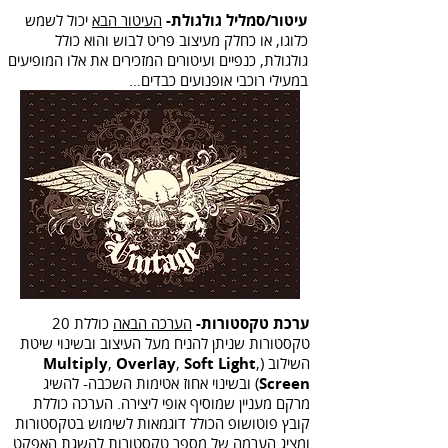
עיטור/סמליל גולגולת-
העיטור הבא
יכול לשמש
כלוגו, או כחלק מעיצוב פריט לבוש והוא כולל
גולגולת, כנפיים ועיטורים המזכירים את אלו המופיעים
במעילי רוכבי אופנועים כבדים…
ערכת טקסטורות-
הערכה הבאה
כוללת 20
טקסטורות שניתן להניח מעל העיצוב ובשינוי שיטת
השילוב (
,
Soft Light
,
Overlay
,
Multiply
Screen
) ובשינוי אחוז אטימות השכבה- להשיג
מרקם מעניין שמוסיף אופי ליצירה. הערכה כוללת
קובץ פוטושופ הכולל דוגמאות לשימוש בטקסטורות
ומציג הערמה של מספר טקסטורות להשגת האפקט