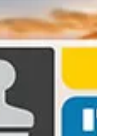
מספר חידושים מרעננים כמו מנגנון חדש לאיתור וניהול קבצים כפול
שיפורים נוספים במנגנון הסינון החכם, מנגנון בחירת הנושא השתפ
מאוד וכעת הוא מצליח ליצור מסכות מדוייקות מאוד גם ברקעים
עמוסים. החל בעדכון זה ניתן להציג מתוך תיקייה או אוסף את התמו
בהן בוצעו פעולות מבוססות בינה מלאכותית כולל מסכות. כמו תמיד
גירסה זו מוסיפה שיפורים משמעותיים בביצועי התוכנה וחידושים
נוספים שכדאי להכיר.