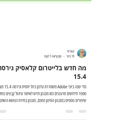
יגאל לוי
19 ביוני
זמן קריאה 7 דקות
מה חדש בלייטרום קלאסיק גירסה
15.4
מדי שנה ביוני Adobe משחררת עד