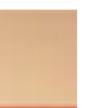
השתפר, לשורת המשימות ההקשרית נוסף סוף סוף כפתור לשימוש
בתמונת התייחסות, ההתאמה להוספת גרעיניות וההתאמה להוספת
צלילות וביטול אובך נוספו מגירסת הבטא ובסך הכל מדובר בגירסה ע
חידושים מבורכים שמסמנים שב-Adobe לא מסתפקים בחידושים
הקשורים לבינה מלאכותית, אלא נשמעים לבקשות המשתמשים וגם
חוזרים ליסודות ומשפרים אותם.