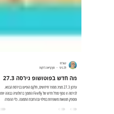
יגאל לוי
29 בינו׳
זמן קריאה 5 דקות
מה חדש בפוטושופ גירסה 27.3
עדכון 27.3 מציג מספר חידושים, חלקם הופיעו בגירסת הבטא.
לגירסה זו נוסף מודל חדש של Firefly התומך ברזולוציה גבוהה יותר
ומספק תוצאות משופרות במילוי ובהרחבת התמונה. כלי ההסרה