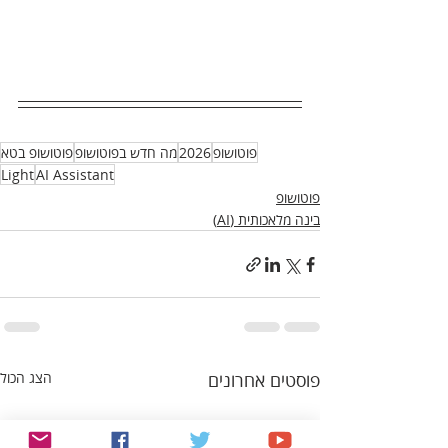
פוטושופ
2026
מה חדש בפוטושופ
פוטושופ בטא
Light
AI Assistant
פוטושופ
בינה מלאכותית (AI)
פוסטים אחרונים
הצג הכול