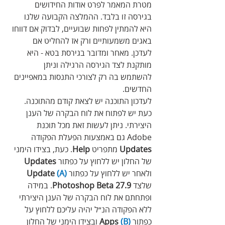
מטרת המאמר לפרט אודות החידושים 
בגירסה זו בלבד. ההמלצה הקבועה שלנו 
היא להמתין לפחות שבועיים, לבדוק אם דווחו 
באגים משמעותיים ורק אז להחליט אם 
לעדכן. מאחר ומדובר בגירסת בטא - היא 
מותקנת לצד הגירסה הרגילה וניתן 
להשתמש בה רק לצורכי התנסות במאפיינים 
החדשים.
לעדכון התוכנה יש לצאת קודם מהתוכנה. 
כעת יש לפתוח את לוח הבקרה של הענן 
היצירתי. ניתן לעשות זאת מכל תוכנת 
Adobe גם באמצעות הפעלת הפקודה 
Updates
 מתפריט 
Help
. כעת, בצידו הימני 
של החלון יש ללחוץ על כפתור 
Updates
ולאחר יש ללחוץ על כפתור 
(A)
Update
שלצד 
Photoshop Beta 27.9
. במידה 
ופתחתם את לוח הבקרה של הענן היצירתי 
ללא הפקודה הנ״ל יהיה עליכם ללחוץ על 
כפתור 
(B)
Apps
 ובצידו הימני של החלון 