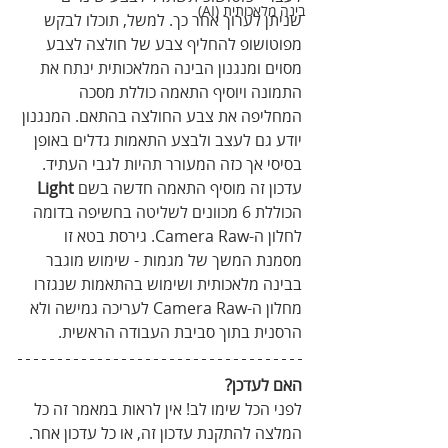
בינה מלאכותית (AI)
שניתן לערוך אחר כך. למשל, תוכלו לבקש 
מפוטושופ להחליף צבע של חולצה לצבע 
מסוים ומנגנון הבינה המלאכותית ינתח את 
התמונה ויוסיף התאמה כוללת מסכה 
המחליפה את צבע החולצה בהתאם. המנגנון 
יודע גם לעצב ולבצע התאמות גדלים באופן 
בסיסי אך כזה המעורר תהיות לגבי העתיד. 
עדכון זה מוסיף התאמה חדשה בשם 
Light
הכוללת 6 מכוונים לשליטה בחשיפה בדומה 
לחלון ה-Camera Raw. גירסת בטא זו 
מסמנת המשך של מגמות - שימוש מוגבר 
בבינה מלאכותית ושימוש בהתאמות שנגזרו 
מחלון ה-Camera Raw לעריכה גמישה ולא 
הרסנית בתוך סביבת העבודה הראשית.
האם לעדכן?
לפני הכל שימו לב! אין לראות במאמר זה כל 
המלצה להתקנת עדכון זה, או כל עדכון אחר. 