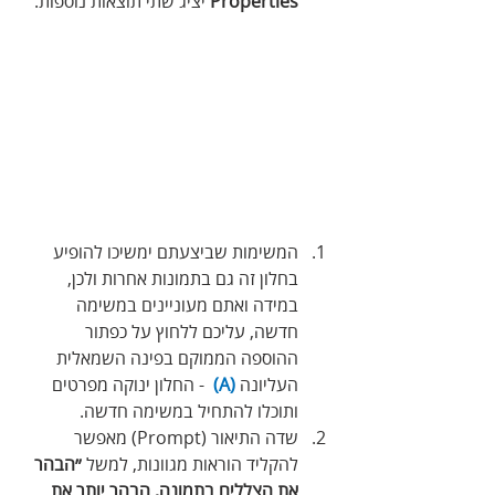
Properties
 יציג שתי תוצאות נוספות.
המשימות שביצעתם ימשיכו להופיע 
בחלון זה גם בתמונות אחרות ולכן, 
במידה ואתם מעוניינים במשימה 
חדשה, עליכם ללחוץ על כפתור 
ההוספה הממוקם בפינה השמאלית 
העליונה 
(A)
  - החלון ינוקה מפרטים 
ותוכלו להתחיל במשימה חדשה.
שדה התיאור (Prompt) מאפשר 
להקליד הוראות מגוונות, למשל 
״הבהר 
את הצללים בתמונה, הבהר יותר את 