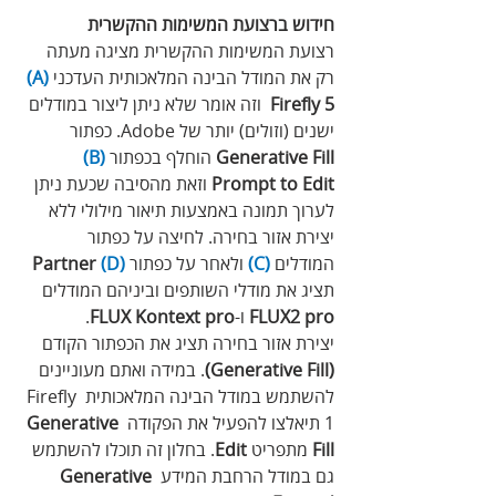
חידוש ברצועת המשימות ההקשרית
רצועת המשימות ההקשרית מציגה מעתה 
רק את המודל הבינה המלאכותית העדכני 
(A)
Firefly 5
  וזה אומר שלא ניתן ליצור במודלים 
ישנים (וזולים) יותר של Adobe. כפתור 
Generative Fill
 הוחלף בכפתור
(B)
Prompt to Edit 
וזאת מהסיבה שכעת ניתן 
לערוך תמונה באמצעות תיאור מילולי ללא 
יצירת אזור בחירה. לחיצה על כפתור 
המודלים 
(C)
 ולאחר על כפתור 
(D)
Partner
תציג את מודלי השותפים וביניהם המודלים
FLUX2 pro
 ו-
FLUX Kontext pro
.
יצירת אזור בחירה תציג את הכפתור הקודם 
(Generative Fill)
. במידה ואתם מעוניינים 
להשתמש במודל הבינה המלאכותית Firefly 
1 תיאלצו להפעיל את הפקודה 
Generative
Fill
 מתפריט 
Edit
. בחלון זה תוכלו להשתמש 
גם במודל הרחבת המידע 
Generative