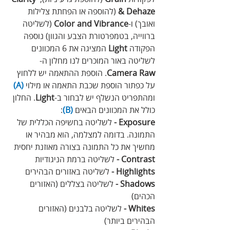
& Dehaze 
(להוספה או הפחתת צלילות 
ואובך) ‬ו-
Vibrance
Color and
 (לשליטה 
ברווייה, בטמפרטורת הצבע והגוון) נוספה 
הפקודה 
Light
 המציגה את 6 המכוונים 
לשליטה באור המוכרים לנו מחלון ה-
Camera Raw
. הוספת ההתאמה יש ללחוץ 
על כפתור הוספת שכבת התאמה או מילוי 
(A)
ומהתפריט הנשלף יש לבחור ב-
Light
. החלון 
כולל את המכוונים הבאים 
(B)
:
Exposure -
 לשליטה בחשיפה הכללית של 
התמונה. בדומה למצלמה, הוא מבהיר או 
מחשיך את כל התמונה בצורה מאוזנת יחסית
Contrast - 
לשליטה ברמת הניגודיות
Highlights - 
לשליטה באזורים הבהירים
Shadows - 
לשליטה בצללים (האזורים 
הכהים)
Whites -
 לשליטה בלבנים (האזורים 
הבהירים ביותר)