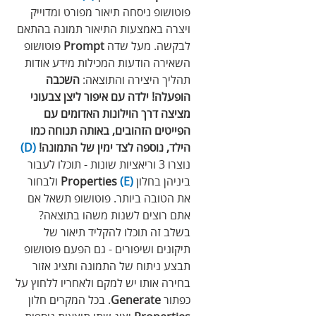
פוטושופ ניסחה תיאור מפורט ומדוייק 
ויצרה באמצעות התיאור תמונה בהתאם 
לבקשה. מעל שדה 
Prompt
 פוטושופ 
השאירה הודעות המכילות מידע אודות 
תהליך היצירה והתוצאה: 
השכבה 
הופעלה! ילדה עם איפור ליצן צבעוני 
מציצה דרך הוילונות האדומים עם 
הפייטים הזהובים, באותה תנוחה כמו 
הילד, נוספה לצד ימין של התמונה! 
(D)
נוצרו 3 וריאציות שונות - תוכלו לעבור 
ביניהן בחלון 
(E)
Properties
 ולבחור 
את הטובה ביותר. פוטושופ תשאל אם 
אתם רוצים לשנות משהו בתוצאה? 
בשלב זה תוכלו להקליד תיאור של 
תיקונים ושיפורים - גם הפעם פוטושופ 
תבצע ניתוח של התמונה ותציג אזור 
בחירה אותו יש למקם ולאחריו ללחוץ על 
כפתור 
Generate
. בכל המקרים חלון 