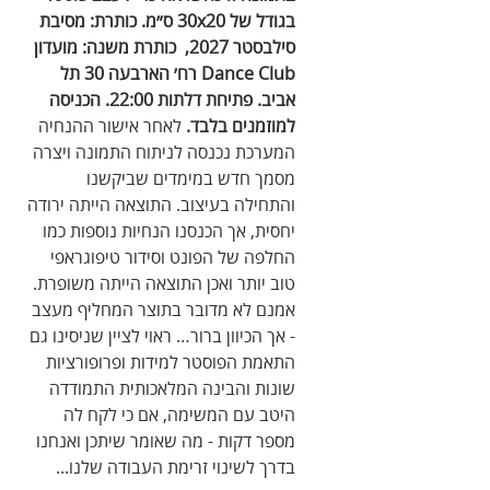
בגודל של 30x20 ס״מ. כותרת: מסיבת 
סילבסטר 2027,  כותרת משנה: מועדון 
Dance Club רח׳ הארבעה 30 תל 
אביב. פתיחת דלתות 22:00. הכניסה 
למוזמנים בלבד. 
לאחר אישור ההנחיה 
המערכת נכנסה לניתוח התמונה ויצרה 
מסמך חדש במימדים שביקשנו 
והתחילה בעיצוב. התוצאה הייתה ירודה 
יחסית, אך הכנסנו הנחיות נוספות כמו 
החלפה של הפונט וסידור טיפוגראפי 
טוב יותר ואכן התוצאה הייתה משופרת. 
אמנם לא מדובר בתוצר המחליף מעצב 
- אך הכיוון ברור… ראוי לציין שניסינו גם 
התאמת הפוסטר למידות ופרופורציות 
שונות והבינה המלאכותית התמודדה 
היטב עם המשימה, אם כי לקח לה 
מספר דקות - מה שאומר שיתכן ואנחנו 
בדרך לשינוי זרימת העבודה שלנו...