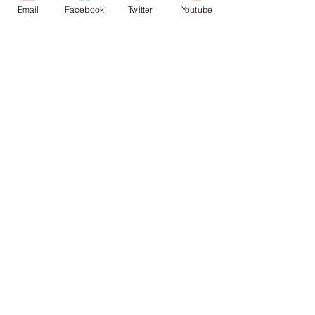
Email
Facebook
Twitter
Youtube
תגובה אחת
כתיבת תגובה...
מה חדש בפוטושופ גירסה
27.6