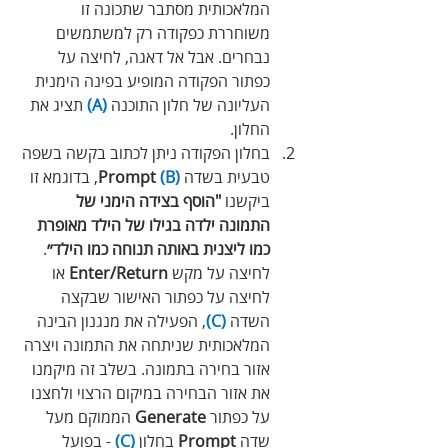
המלאכותית מסתבר שתכונה זו 
משוחררת כפקודה רק למשתמשים 
נבחרים. אבל אל דאגה, לחיצה על 
כפתור הפקודה המופיע בפינה הימנית 
העליונה של חלון התוכנה 
(A)
 תציג את 
החלון.
בחלון הפקודה ניתן לכתוב בקשה בשפה 
טבעית בשדה 
(B)
Prompt
, בדוגמא זו 
ביקשנו 
"הוסף בצידה הימני של 
התמונה ילדה בגילו של הילד מאופרת 
כמו ליצנית באותה תנוחה כמו הילד״
. 
לחיצה על מקש 
Enter‪/‬Return
 או 
לחיצה על כפתור האישור שבקצה 
השדה 
(C)
, הפעילה את מנגנון הבינה 
המלאכותית שניתחה את התמונה ויצרה 
אזור בחירה בתמונה. בשלב זה מיקמנו 
את אזור הבחירה במיקום הרצוי ולחצנו 
על כפתור 
Generate
 הממוקם מעל 
שדה 
Prompt
 בחלון 
(C)
 - בפועל 