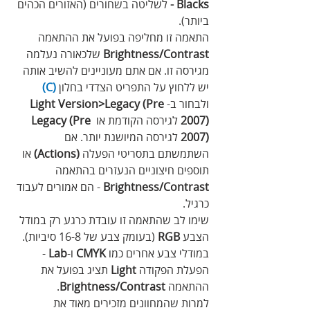
Blacks -
 לשליטה בשחורים (האזורים הכהים 
ביותר).
התאמה זו מחליפה בפועל את ההתאמה 
Brightness‪/‬Contrast
 שלכאורה נעלמה 
מגירסה זו. אם אתם מעוניינים להשיב אותה 
יש ללחוץ על התפריט הצדדי בחלון 
(C)
ולבחור ב-
Light Version‪>‬Legacy ‪(‬Pre 
2007‪)‬ 
לגירסה הקודמת או 
Legacy ‪(‬Pre 
2007‪)‬ 
לגירסה המיושנת יותר. אם 
השתמשתם בתסריטי הפעלה 
(Actions)
 או 
תוספים חיצוניים הנעזרים בהתאמה
Brightness‪/‬Contrast
 - הם אמורים לעבוד 
כרגיל.
שימו לב שהתאמה זו עובדת כרגע רק במודל 
הצבע 
RGB
 (בעומק צבע של 16-8 סיביות). 
במודלי צבע אחרים כמו 
CMYK
 ו-
Lab
 - 
הפעלת הפקודה 
Light
 תציג בפועל את 
ההתאמה
 Brightness‪/‬Contrast
.
למרות שהמחוונים מזכירים מאוד את 