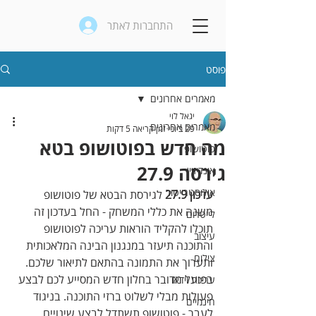
התחברות לאתר
פוסט
מאמרים אחרונים
יגאל לוי
מאמרים אחרונים
29 ביוני
זמן קריאה 5 דקות
מה חדש בפוטושופ בטא
פוטושופ
גירסה 27.9
אינדיזיין
אילוסטרייטור
עדכון 27‪.‬9
 לגירסת הבטא של פוטושופ 
משנה את כללי המשחק - החל בעדכון זה 
לייטרום
תוכלו להקליד הוראות עריכה לפוטושופ 
עיצוב
והתוכנה תיעזר במנגנון הבינה המלאכותית 
צילום
ותערוך את התמונה בהתאם לתיאור שלכם. 
בפועל מדובר בחלון חדש המסייע לכם לבצע 
עריכת וידאו
פעולות מבלי לשלוט ברזי התוכנה. בניגוד 
חינמיים
לעבר ‪-‬ פוטושופ תשתדל לבצע שינויים 