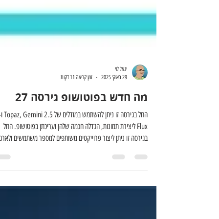
יגאל לוי
29 באוק׳ 2025
זמן קריאה 11 דקות
מה חדש בפוטושופ גירסה 27
החל בגירסה זו ניתן להשתמש במודלים של emini 2.5
Flux ליצירת תמונות, הגדלה חכמה שלהן ועריכתן בפוטושופ. החל
בגירסה זו ניתן ליצור פרוייקטים משותפים למספר משתמשים ולארגן