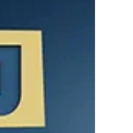
ולשתף אותם. גירסה זו מאפשרת גישה לתבניות עיצוב חינמיות,
להוסיף תמונות חינמיות ממאגר Adobe Stock ישירות מהתוכנה,
להמיר תמונה לסרטון ועוד. מרבית התכונות שהוצגו בגירסת הבטא
שולבו בגירסה זו ועל פניו מדובר בגירסה עשירה בחידושים ומאפייני
להם חיכינו לא מעט