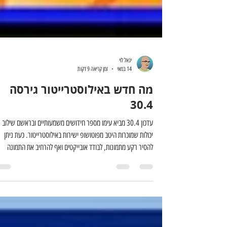
יגאל לוי
14 במאי
זמן קריאה 9 דקות
מה חדש באילוסטרייטור גירסה
30.4
עדכון 30.4 מביא עימו מספר חידושים משמעותיים ובראשם שילוב
יכולות שמוכרות היטב מפוטושופ ישירות באילוסטרייטור. כעת ניתן
להסיר רקע מתמונות, לבודד אובייקטים ואף להרחיב את התמונה
באמצעות יצירה משלימה מבוססת בינה מלאכותית. גירסה זו גם
מרחיבה את השימוש במודלי בינה מלאכותית שותפים, ומאפשרת
להשתמש בוקטורים ובתמונות מדפדפן הקבצים כהשראה וכנקודת
מוצא ליצירת גרפיקה חדשה. במאמר זה נסקור לא רק את החידושי