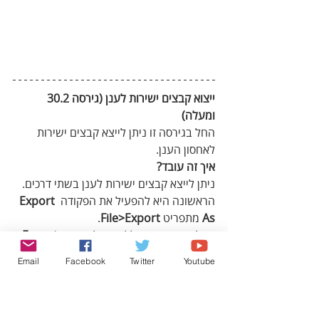
ייצוא קבצים ישירות לענן (גירסה 30.2 
ומעלה) 
החל בגירסה זו ניתן לייצא קבצים ישירות 
לאחסון הענן. 
איך זה עובד?
ניתן לייצא קבצים ישירות לענן בשתי דרכים. 
הראשונה היא להפעיל את הפקודה 
Export 
As
 מתפריט 
File>Export
. 
בחלון שנפתח יש ללחוץ על כפתור 
Export 
(A)
to Adobe cloud storage 
. בחלון 
Email
Facebook
Twitter
Youtube
שנפתח יש לבחור במיקום שמירת הקובץ  - 
בחירה ב-
Your Files
 תשמור את הקובץ יחד 
עם כל הקבצים השמורים בענן. במידה 