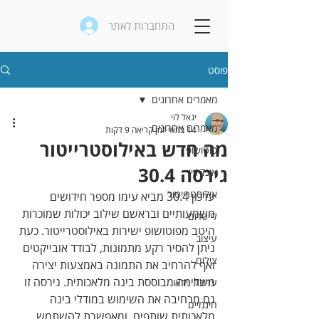
התחברות לאתר
פוסט
מאמרים אחרונים
יגאל לוי
מאמרים אחרונים
14 במאי
זמן קריאה 9 דקות
מה חדש באילוסטרייטור
פוטושופ
גירסה 30.4
אינדיזיין
אילוסטרייטור
עדכון 30.4 מביא עימו מספר חידושים 
משמעותיים ובראשם שילוב יכולות שמוכרות 
לייטרום
היטב מפוטושופ ישירות באילוסטרייטור. כעת 
עיצוב
ניתן להסיר רקע מתמונות, לבודד אובייקטים 
צילום
ואף להרחיב את התמונה באמצעות יצירה 
משלימה מבוססת בינה מלאכותית. גירסה זו 
עריכת וידאו
גם מרחיבה את השימוש במודלי בינה 
חינמיים
מלאכותית שותפים, ומאפשרת להשתמש 