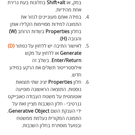
במק, או 
Shift+alt
 בחלונות בעת גרירת 
אחת מהידיות.
במידה ואתם מעוניינים לגזור את 
התמונה למידות מסויימות הקלידו אותן 
בחלון 
Properties
 בשדות הרוחב 
(W)
והגובה 
(H)
.
לאישור התיבה יש ללחוץ על כפתור
(D)
Generate
 או ללחוץ על מקש
Enter/Return
. בשלב זה 
אילוסטרייטור תשלים את הרקע במידע 
חדש.
חלון 
Properties
 יציג שתי תוצאות 
נוספות. התוצאה הראשונה מופיעה 
אוטומטית על משטח העבודה כאובייקט 
גנרטיבי - חלון השכבות מציין זאת על 
ידי הענקת השם
 Generative Object
. 
התמונה המקורית נעלמת ממשטח 
ובפועל מוסתרת בחלון השכבות.