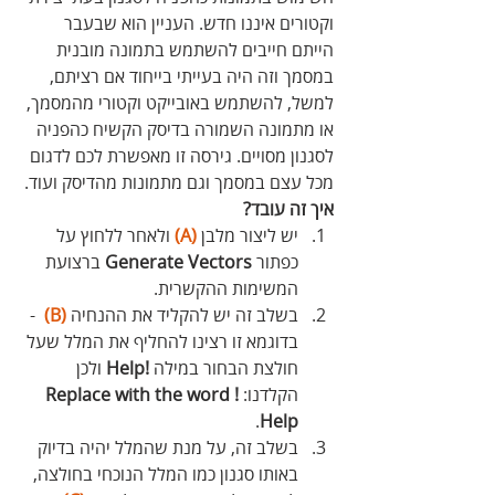
וקטורים איננו חדש. העניין הוא שבעבר 
הייתם חייבים להשתמש בתמונה מובנית 
במסמך וזה היה בעייתי בייחוד אם רציתם, 
למשל, להשתמש באובייקט וקטורי מהמסמך, 
או מתמונה השמורה בדיסק הקשיח כהפניה 
לסגנון מסויים. גירסה זו מאפשרת לכם לדגום 
מכל עצם במסמך וגם מתמונות מהדיסק ועוד. 
איך זה עובד?
יש ליצור מלבן 
(A)
 ולאחר ללחוץ על 
כפתור 
Vectors
Generate
 ברצועת 
המשימות ההקשרית. 
בשלב זה יש להקליד את ההנחיה 
(B)
  - 
בדוגמא זו רצינו להחליף את המלל שעל 
חולצת הבחור במילה 
!Help
 ולכן 
הקלדנו: 
!Replace with the word 
. 
Help
בשלב זה, על מנת שהמלל יהיה בדיוק 
באותו סגנון כמו המלל הנוכחי בחולצה, 