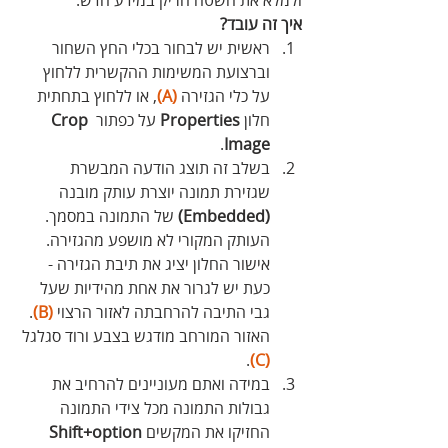
איך זה עובד?
ראשית יש לבחור בכלי החץ השחור 
וברצועת המשימות ההקשרית ללחוץ 
על כלי הגזירה 
(A)
, או ללחוץ בתחתית 
חלון 
Properties
 על כפתור 
Crop 
. 
Image
בשלב זה תוצג הודעה המבשרת 
שגזירת תמונה יוצרת עותק מובנה 
(Embedded)
 של התמונה במסמך. 
העותק המקורי לא מושפע מהגזירה. 
אישור החלון יציג את תיבת הגזירה - 
כעת יש לגרור את אחת מהידיות שעל 
גבי התיבה להרחבתה לאזור הרצוי 
(B)
. 
האזור המורחב מודגש בצבע ורוד סגלגל 
.
(C)
במידה ואתם מעוניינים להרחיב את 
גבולות התמונה מכל צידי התמונה 
החזיקו את המקשים 
Shift+option