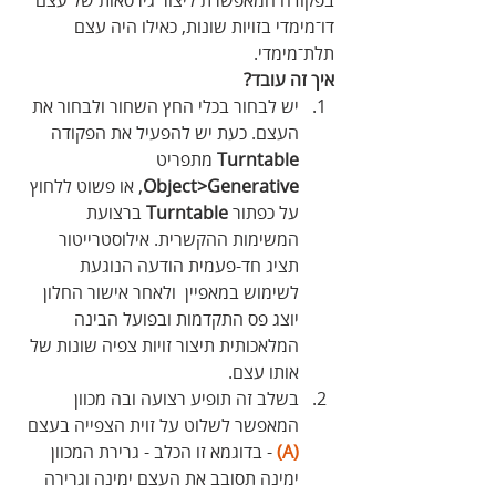
דו־מימדי בזויות שונות, כאילו היה עצם 
תלת־מימדי.
איך זה עובד?
יש לבחור בכלי החץ השחור ולבחור את 
העצם. כעת יש להפעיל את הפקודה 
Turntable
 מתפריט 
Object>Generative
, או פשוט ללחוץ 
על כפתור 
Turntable
 ברצועת 
המשימות ההקשרית. אילוסטרייטור 
תציג חד-פעמית הודעה הנוגעת 
לשימוש במאפיין  ולאחר אישור החלון 
יוצג פס התקדמות ובפועל הבינה 
המלאכותית תיצור זויות צפיה שונות של 
אותו עצם.
בשלב זה תופיע רצועה ובה מכוון 
המאפשר לשלוט על זוית הצפייה בעצם 
(A)
 - בדוגמא זו הכלב - גרירת המכוון 
ימינה תסובב את העצם ימינה וגרירה 