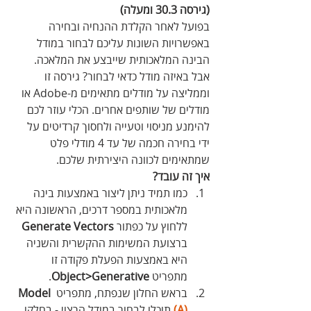
(גירסה 30.3 ומעלה)
בפועל לאחר הקלדת ההנחיה ובחירה 
באפשרויות השונות עליכם לבחור במודל 
הבינה המלאכותית שייבצע את המלאכה. 
אבל באיזה מודל כדאי לבחור? גירסה זו  
וממליצה על מודלים מתאימים מ-Adobe או 
מודלים של שותפים אחרים. הכלי עוזר לכם 
להימנע מניסוי וטעייה ולחסוך קרדיטים על 
ידי בחירה חכמה של עד 4 מודלי פלט 
שמתאימים לכוונה היצירתית שלכם.
איך זה עובד?
כמו תמיד ניתן ליצור באמצעות בינה 
מלאכותית במספר דרכים, הראשונה היא 
ללחוץ על כפתור 
Generate Vectors
ברצועת המשימות ההקשרית והשניה 
היא באמצעות הפעלת פקודה זו 
מתפריט
 Object>Generative
.
בראש החלון שנפתח, מתפריט 
Model
(A)
 תוכלו לבחור במודל הרצוי - בחלקו 