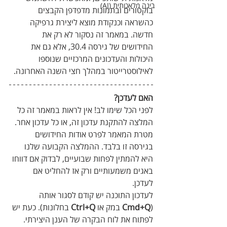
בינה מלאכותית (AI)
בוקטורים ובתמונות מדפדפן הקבצים 
כהשראה וכנקודת מוצא ליצירת גרפיקה 
חדשה. במאמר זה נסקור לא רק את 
החידושים של גירסה 30.4, אלא גם את 
היכולות והעדכונים המרכזיים שנוספו 
לאילוסטרייטור במהלך חצי השנה האחרונה. 
האם לעדכן?
לפני הכל שימו לב! אין לראות במאמר זה כל 
המלצה להתקנת עדכון זה, או כל עדכון אחר. 
מטרת המאמר לפרט אודות החידושים 
בגירסה זו בלבד. ההמלצה הקבועה שלנו 
היא להמתין לפחות שבועיים, לבדוק אם דווחו 
באגים משמעותיים ורק אז להחליט אם 
לעדכן. 
לעדכון התוכנה יש קודם לסגור אותה 
(
Cmd+Q
 במק או 
Ctrl+Q 
בחלונות). כעת יש 
לפתוח את לוח הבקרה של הענן היצירתי. 