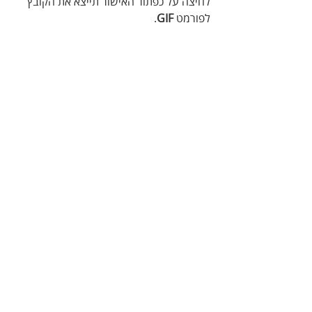
לחיצה על כפתור האישור תייצא את הקובץ 
לפורמט 
GIF
.