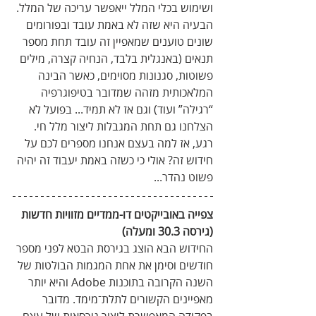
ושימוש בכלי המלל ייאפשר עריכה של המלל. 
הבעיה היא שזה לא באמת עובד ובפורומים 
שונים טוענים שמאפיין זה עובד תחת מספר 
תנאים (באנגלית בלבד, הנחיה קצרה, מילים 
פשוטות, סגנונות מסוימים, כאשר הבינה 
המלאכותית מזהה שמדובר בטיפוגרפיה 
“רגילה” ועוד) וגם אז לא תמיד... בפועל לא 
הצלחנו גם תחת המגבלות ליצור מלל חי. 
רגע, אז למה בעצם אנחנו מספרים לכם על 
חידוש זה? אולי כי כשזה באמת יעבוד זה יהיה 
פשוט נהדר...
צפייה באובייקטים דו-ממדיים מזוויות חדשות 
(גירסה 30.3 ומעלה)
החידוש הבא הוצג בגירסת הבטא לפני מספר 
חודשים וסימן את אחת המגמות הבולטות של 
השנה הקרובה בתוכנות Adobe והיא יותר 
מאפיינים הקשורים לתלת־מימד. מדובר 
בפקודה המאפשרת ליצור גירסאות של עצם 