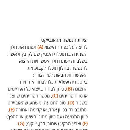
יצירת הנפשה מהאובייקט
לחיצה על כפתור הייצוא 
(A)
 תפתח את חלון  
השמירה בו תוכלו להעניק שם לקובץ ולאשר. 
בשלב זה ייפתח חלון אפשרויות הייצוא 
להנפשה. בחלון תוכלו  לקבוע את 
האפשרויות הבאות לפי הצורך:
בקטגוריה 
View
 תוכלו לבחור את זויות 
התצוגה 
(B)
, ניתן לבחור בייצוא כל הפריימים 
או טווח פריימים 
(C)
, מספר הפריימים שיוצגו 
בשניה 
(D)
, סוג התנועה, משמע שהאובייקט 
יסתובב רק בכיוון אחד, או קדימה ואחורה 
(E)
, 
כיוון התנועה (עם כיוון מחוגי השעון או ההפך) 
(F)
 וצבע הרקע (שחור, לבן, שקוף) 
(G)
. 