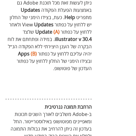
ניתן לעשות זאת מכל תוכנת Adobe גם 
באמצעות הפעלת הפקודה 
Updates
מתפריט 
Help
. כעת, בצידו הימני של החלון 
יש ללחוץ על כפתור View 
Updates
 ולאחר 
ללחוץ על כפתור
(A)
 Update 
שלצד 
illustrator v 30.4
. במידה ופתחתם את לוח 
הבקרה של הענן היצירתי ללא הפקודה הנ״ל 
יהיה עליכם ללחוץ על כפתור
 Apps 
(B)
ובצידו הימני של החלון ללחוץ על כפתור 
העדכון של פוטושופ.
הרחבת תמונה גנרטיבית
ב-Adobe משלבים לאורך השנים תכונות 
ומאפיינים מפוטושופ באילוסטרייטור. החל 
בעדכון זה ניתן להרחיב את גבולות התמונה 
ולמלא את השטח הריק במידע חדש.