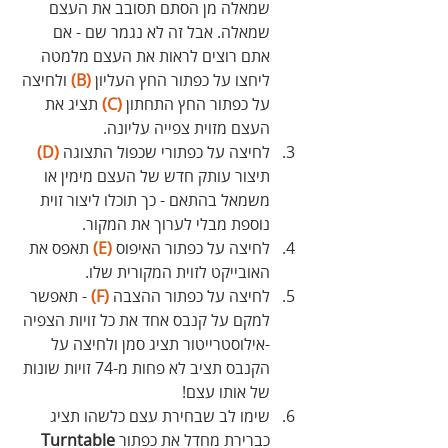
שמאלה מן הסתם תסובב את העצם 
שמאלה. אבל זה לא נגמר שם - אם 
אתם רוצים לראות את העצם מלמטה 
ליחצו על כפתור החץ העליון 
(B)
 ולחיצה 
על כפתור החץ התחתון 
(C)
 תציג את 
העצם מזוית צפייה עליונה. 
לחיצה על כפתורי שכפול התצוגה 
(D)
תיצור עותק חדש של העצם מימין או 
משמאל בהתאם - כך תוכלו ליצור זוית 
נוספת מבלי לערוך את המקור.
לחיצה על כפתור האיפוס 
(E)
 תאפס את 
האובייקט לזוית המקורית שלו.
לחיצה על כפתור ההצבה 
(F)
 - תאפשר 
למקם על קנבס אחד את כל זויות הצפיה 
-אילוסטרייטור תציג סמן ולחיצה על 
הקנבס תציב לא פחות מ-74 זויות שונות 
של אותו עצם!
שימו לב שבחירת עצם כלשהו תציג 
כברירת מחדל את כפתור 
Turntable