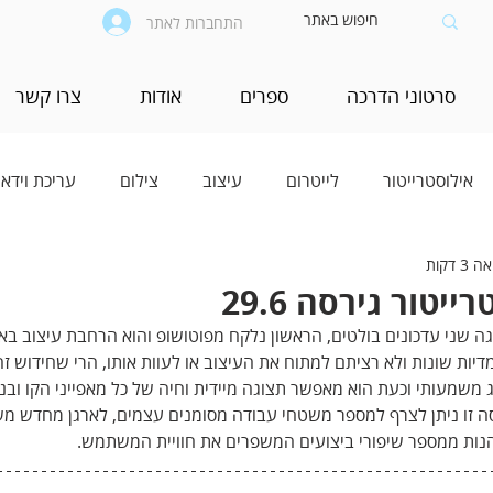
התחברות לאתר
סרטוני הדרכה
ספרים
אודות
צרו קשר
אילוסטרייטור
לייטרום
עיצוב
צילום
עריכת וידאו
3 דקות
טור גירסה 29.6
יטור מציגה שני עדכונים בולטים, הראשון נלקח מפוטושופ והוא הרחבת עיצוב ב
דיות שונות ולא רציתם למתוח את העיצוב או לעוות אותו, הרי שחידוש זה
ג משמעותי וכעת הוא מאפשר תצוגה מיידית וחיה של כל מאפייני הקו ובנ
ה זו ניתן לצרף למספר משטחי עבודה מסומנים עצמים, לארגן מחדש מש
הנות ממספר שיפורי ביצועים המשפרים את חוויית המשתמש.