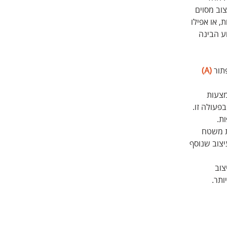
וב מסוים 
 או אפילו 
ע הבינה 
תור 
(A) 
צעות 
פעולה זו. 
ת.
 משטח 
צוב שנוסף 
וב 
ותר.