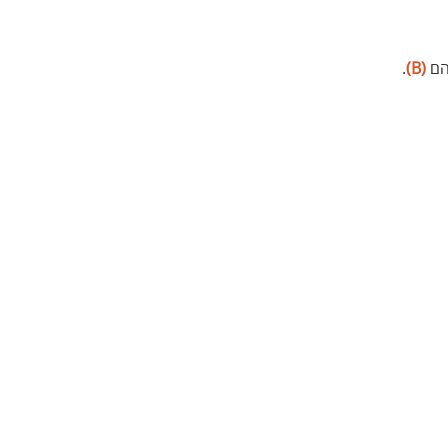
הם 
(B)
.