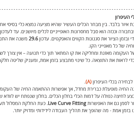
 העיפרון
ת איור בלבד. בין מבחר הכלים העשיר שהיא מציעה נמצא כלי בסיסי אח
חבורה וככזה הוא סבל מחסרונות האופייניים לכלים מיושנים. עד לעדכון ז
 ובזמן הציור את סגנונות הקווים והאפקטים. עדכון 
29.6
 משנה את התנה
חיה של כל מאפייני הקו.
העקומה מאזנת ומחליקה את קו המתאר תוך כדי תנועה – אין צורך לש
י לראות את התוצאה. כל שינוי מתבצע בזמן אמת, ומעניק שליטה חלקה 
.
 (A)
גה החיה מופעלת כברירת מחדל, אך אפשרות ההתאמה החיה של העקומה 
צע לחיצה כפולה על דמות הכלי בחלון הכלים. בחלון שנפתח יש לוודא 
ר לסמן גם את האפשרות 
Live Curve Fitting
. כעת החלקת המסלול תעב
צגו בזמן אמת - מה שהופך את תהליך העבודה לידידותי ומדויק יותר.