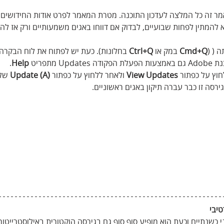
מר זה כל המלצה לעדכון התוכנה. מטרת המאמר לפרט אודות החידושים ב
להמתין לפחות שבועיים, לבדוק אם דווחו באגים משמעותיים ורק אז לה
 ( (
Cmd+Q
 במק או 
Ctrl+Q 
בחלונות). כעת יש לפתוח את לוח הבקרה 
מתפריט 
Help
.
חוץ על כפתור 
Updates
View
 ולאחר ללחוץ על כפתור 
(A) Update
 של
ירסה זו כבר עברה תיקון באגים ראשוניים.
טיבי
 כשנתיים וכעת הוא מופיע סוף סוף גם בגירסה הוקטורית באילוסטרייטור