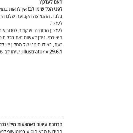
האם לעדכן?
לפני הכל שימו לב! 
אין לראות במא
בלבד. ההמלצה הקבועה שלנו היא 
לעדכן. 
לעדכון התוכנה יש קודם לסגור אותה
היצירתי. ניתן לעשות זאת מכל תוכנת Adobe גם באמצעות הפעלת הפקודה Updates 
כעת, בצידו הימני של החלון יש לל
illustrator v 29.6.1
. שימו לב שג
הרחבת עיצוב באמצעות מילוי גנר
החידוש הבא הופיע בפוטושופ לפני