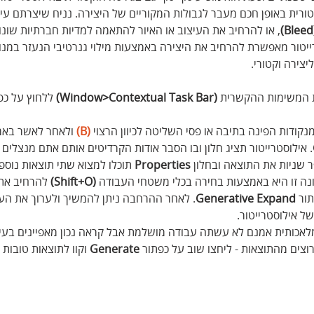
טורית באופן חכם מעבר לגבולות המקוריים של היצירה. נניח שיצרתם עיצ
(
, או להרחיב את העיצוב או האיור להתאמה למדיות חברתיות שונות,
רייטור מאפשרת להרחיב את היצירה באמצעות מילוי גנרטיבי הנעזר במנו
יצירה וקטורי.
ת המשימות ההקשרית 
(Window>Contextual Task Bar)
 ללחוץ על כפ
קודות הפינה בתיבה או פסי השליטה לכיוון הרצוי 
(B)
 ולאחר לאשר באמ
. אילוסטרייטור תציג חלון ובו הסבר אודות הקרדיטים אותם אתם מנצלים ב
ר שניות את התוצאה ובחלון 
Properties
 תוכלו למצוא שתי תוצאות נוספו
ה זו היא באמצעות בחירה בכלי משטחי העבודה 
(Shift+O)
 להרחיב את
ור 
Expand
Generative
. לאחר ההרחבה ניתן להמשיך ולערוך את העי
ל אילוסטרייטור.
לאכותית אמנם לא עשתה עבודה מושלמת אבל קראה נכון מאפיינים בעיצ
צים מהתוצאות - ליחצו שוב על כפתור 
Generate
 וקוו לתוצאות טובות י