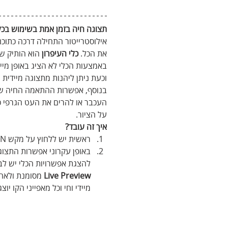
תצוגה חיה בזמן אמת בשימוש בכלי
אילוסטרייטור התחילה דרכה כתוכנ
את הכל. 
כלי העיפרון 
הוא הותיק שב
באמצעות הכלי לא הציג באופן מיידי
וכעת ניתן ליהנות מתצוגה מיידית ו
בנוסף, אפשרות ההתאמה החיה של 
העכבר או להרים את העט הגרפי כד
על הציור.
איך זה עובד?
ראשית יש ללחוץ על מקש N לבחירה בכלי העיפרון
באופן עקרוני אפשרות התצו
להצגת אפשרויות הכלי יש לב
Live Preview
 מסומנת ולאח
מיידי וחי וכל מאפייני הקו יו