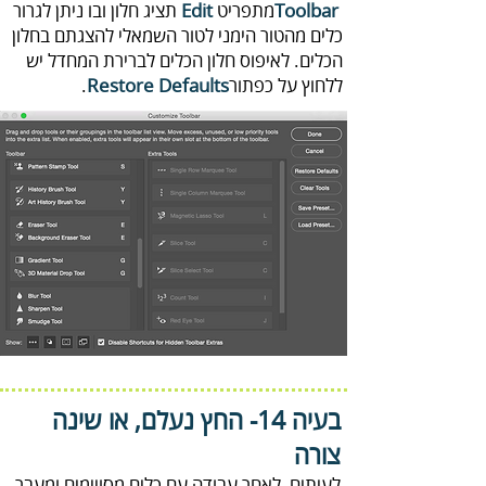
‬מתפריט‭ ‬
Toolbar‭
Edit‭
‬ללחוץ‭ ‬על‭ ‬כפתור‭ ‬.
Restore Defaults
‭ ‬
בעיה 14- החץ נעלם, או שינה
צורה
ל