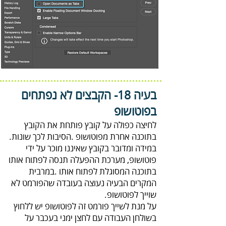
בעיה 18-
‬בפוטושופ
‬שוייך‭ ‬לפוטושופ‭.‬