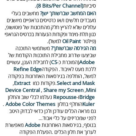
‬סיביות‭ .
(‬8‭ ‬Bits‭/‬Per‭ ‬Channel‭)
‬‭ ‬
האם‭ ‬המחשב‭ ‬שברשותך‭ ‬ישן‭?‬
‬מעבדים‭ ‬חלשים‭ ‬ו‭/‬או‭
‬עלולים‭ ‬שלא‭ ‬להריץ‭ ‬חלק‭ ‬מהתכונות‭ ‬של‭ ‬פוטושופ‭,
‬(פילטר ‭ ‬
‬למשל)‭.‬
Oil Paint‭
מה‭ ‬הגירסה‭ ‬שברשותך‭?‬
‬(המוכרת‭ ‬כ‭ ‬(
Adobe‭
CS
‬ללכת‭ ‬מעט‭ ‬לאיבוד‭.‬
הפקודה‭ ‬
Refine Edge
‬‭ ‬פקודות‭ ‬כמו ‭ ,‬
Select and Mask‭
.‬
Extract
Device
Central‭
, ‬
Share my Screen
‭ ,
‬Mini‭
‬ו‭
‬Bridge‭
‬Repousse
‬הוחלף‭ ‬בחלון ‭ ‬
Kuler‭
Adobe Color Themes‭
‬.
‬לפני‭ ‬שמכריזים‭ ‬על‭ ‬כלי‭ ‬אבוד‮…‬‭ ‬
בנוסף‭,‬ בגירסאות‭ ‬האחרונות‭ ‬
Adobe‭