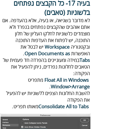
בעיה 17-
‬בלשוניות‭) ‬טאבים‭(
‬ובקטגוריה‭ ‬
Workspace‭
‬האפשרות ‭ ‬.
Open Documents as‭
‬Tabs
‬הפקודה‭:‬
Float‭ ‬All‭ ‬in‭ ‬Windows‭
‬
‬.
Window‭>‬Arrange‭
‬את‭ ‬הפקודה
‭‬
Consolidate‭ ‬All‭ ‬to‭ ‬Tabs
‭‬מאותו‭ ‬תפריט‭.‬