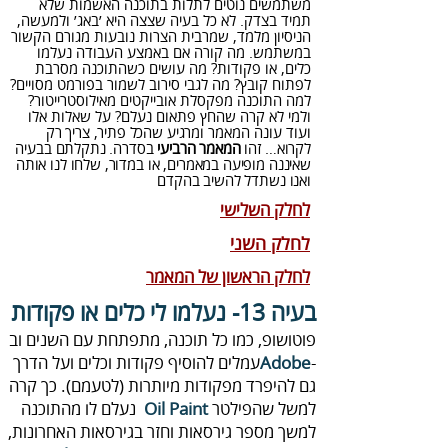
משתמשים נוטים לתלות בתוכנה האשמות שלא
תמיד בצדק. לא כל בעיה שצצה היא ׳באג׳ ולמעשה,
הניסיון מלמד, שמרבית הצרות נובעות מגורם הקשור
במשתמש. מה קורה אם באמצע העבודה נעלמו
כלים, או פקודות? מה עושים כשהתוכנה מסרבת
לפתוח קובץ? מה לגבי סירוב לשמור בפורמט מסויים?
למה התוכנה מפקסלת אובייקטים מאילוסטרייטור?
ולמי לא קרה שהחץ פתאום נעלם? על שאלות אלו
ועוד עונה המאמר
ומרגיע שהכל פתיר, צריך רק
לקרוא… זהו
המאמר הרביעי
בסדרה. נתקלתם בבעיה
שאיננה מופיעה במאמרים, או במדור, שלחו לנו אותה
ואנו נשתדל להשיב בהקדם
לחלק השלישי
לחלק השני
לחלק הראשון של המאמר
בעיה 13- נעלמו‭ ‬לי‭ ‬כלים‭ ‬או‭ ‬פקודות
פוטושופ‭,‬ כמו‭ ‬כל‭ ‬תוכנה‭ ,‬מתפתחת‭ ‬עם‭ ‬השנים‭ ‬וב‭‬
Adobe
‬למשל‭ ‬שהפילטר‭ ‬
Oil Paint‭
‬למשך‭ ‬מספר‭ ‬גירסאות‭ ‬וחזר‭ ‬בגירסאות‭ ‬האחרונות‭,