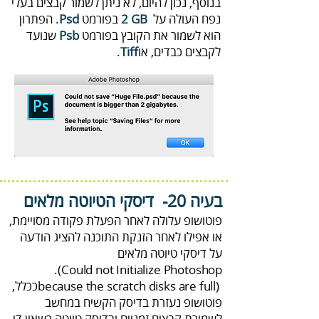
‬נפח‭ ‬העולה‭ ‬על
‭ ‬בפורמט‭ .
‭ ‬2‭ ‬GB
Psd
‬הוא‭ ‬לשמור‭ ‬את‭ ‬הקובץ‭ ‬בפורמט‭ ‬
Psb‭
‬לקבצים‭ ‬כבדים‭,‬ או‭ .
‬Tiff
‭ ‬
בעיה 20- ‭ ‬דיסקי‭ ‬הטיוטה‭ ‬מלאים
‬על‭ ‬דיסקי‭ ‬טיוטה‭ ‬מלאים
‭.(‬
Could not Initialize Photoshop
because the scratch disks are full‭)