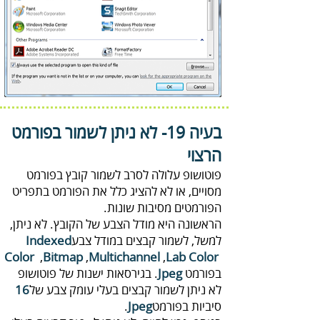
בעיה 19-
‬הרצוי
‬הפורמטים‭ ‬מסיבות‭ ‬שונות‭.‬
למשל‭,‬‭‬ לשמור‭ ‬קבצים‭ ‬במודל‭ ‬צבע‭ ‬
Indexed
Color
‭,
Bitmap
‬,‬
Lab Color‭
בפורמט
Jpeg
‬לא‭ ‬ניתן‭ ‬לשמור‭ ‬קבצים‭ ‬בעלי‭ ‬עומק‭ ‬צבע‭ ‬של‭ ‬
16
‬סיביות‭ ‬בפורמט‭.
Jpeg‭
‬