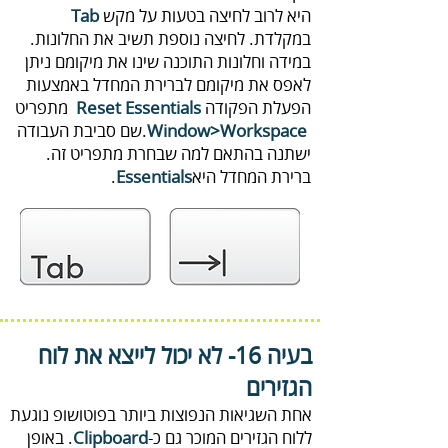
‬היא‭ ‬לרוב‭ ‬לחיצה‭ ‬בטעות‭ ‬על‭ ‬מקש‭ ‬
Tab‭
‬הפעלת‭ ‬הפקודה‭ ‬
Reset‭ ‬Essentials‭
‬.
Window‭>‬Workspace
ברירת‭ ‬המחדל‭ ‬היא‭ .‬
Essentials‭
‬
‬הגזירים
‬ללוח‭ ‬הגזירים‭ ‬המוכר‭ ‬גם‭ ‬כ‭.
Clipboard