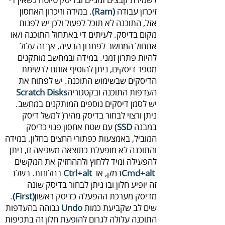
‬זיכרון‭ ‬עבודה‭ .‬‭
(‬Ram‭)
‬העדפות‭ ‬התוכנה‭ ‬ובקטגוריה‭ ‬
Scratch Disks
‬במבנה‭ ‬(
SSD‭
‬במק‭,‬ או‭ ‬
Cmd+alt‭
Ctrl+alt
‬מדיסק‭ ‬מערכת‭ ‬ההפעלה‭ ‬כדיסק‭ ‬ראשון‭ ‬‭.
(‬First‭)
‬שים‭ ‬לב‭ ‬שקביעת‭ ‬כמות‭ ‬
Undo‭