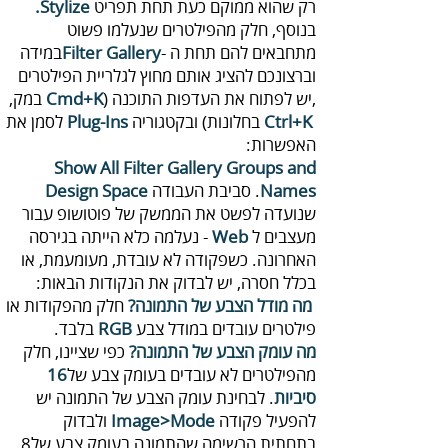
‬רק‭ ‬שהוא‭ ‬ממוקם‭ ‬כעת‭ ‬תחת‭ ‬תפריט ‬
Stylize.
‬מתחבאים‭ ‬להם‭ ‬תחת‭ ‬ה‭‬
Filter Gallery
,‬יש‭ ‬לפתוח‭ ‬את‭ ‬העדפות‭ ‬התוכנה‭ ‬
Cmd+K
)‭ ‬במק‭,‬‭
‭ ‬ בחלונות)‭ ‬ובקטגוריה‭ ‬
Ctrl+K
Plug-Ins
‬האפשרות:
Show All Filter Gallery Groups and‭
‬Names‭
‬. סביבת‭ ‬העבודה‭ ‬
Design Space‭
‬מעצבים‭ ‬ל‭-‬
Web‭
‬בכלל‭ ‬חסרה,‭ ‬יש‭ ‬לבדוק‭ ‬את‭ ‬הנקודות‭ ‬הבאות‭:‬‭
מה‭ ‬מודל‭ ‬הצבע‭ ‬של‭ ‬התמונה‭?
‬פילטרים‭ ‬עובדים‭ ‬במודל‭ ‬צבע‭ ‬
‬בלבד‭.‬
RGB‭
מה‭ ‬עומק‭ ‬הצבע‭ ‬של‭ ‬התמונה‭ ?‬‭‬
‬מהפילטרים‭ ‬לא‭ ‬עובדים‭ ‬בעומק‭ ‬צבע‭ ‬של‭ ‬
16‭
‬סיביות‭
.
‬להפעיל‭ ‬פקודה‭ ‬
Image>Mode
‬בתחתית‭ ‬הרשימה‭ ‬שהתמונה‭ ‬בעומק‭ ‬צבע‭ ‬של‭ ‬8‭