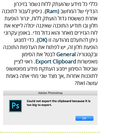
‬הנדיף‭ ‬של‭ ‬המחשב‭ .‬‭
(‬Ram‭)‬‭
‬ניתן‭ ‬להתעלם‭ ‬מהודעה‭ ‬זו‭ ‬‭.
(‬OK‭)
‬ובקטגוריה‭ ‬
General‭
‬מאפשרות‭ ‬.
Export Clipboard‭
‬עושה‭ ‬זאת‭?‬