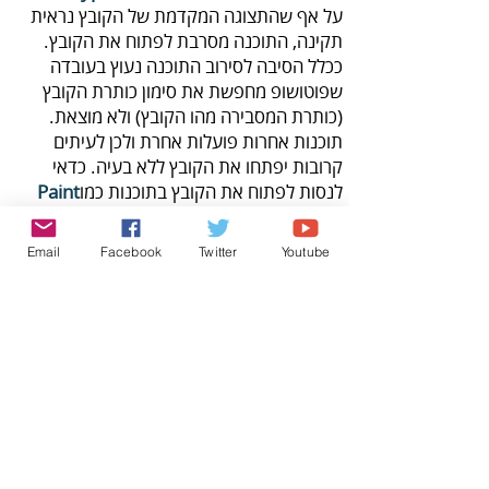
‬לנסות‭ ‬לפתוח‭ ‬את‭ ‬הקובץ‭ ‬בתוכנות‭ ‬כמו‭ ‬
Paint‭
‬המובנה‭ ‬במערכת‭ ‬הפעלה‭ ‬חלונות‭,‬ או‭ ‬
Preview‭
Email
Facebook
Twitter
Youtube
‬הקובץ‭ ‬מומלץ‭ ‬לשמור‭ ‬את‭ ‬הקובץ‭ ‬בפורמט‭ ‬אחר‭
‬Tiff
‬בלתי‭ ‬שמיש‭.‬