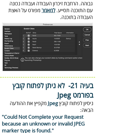
‬עם‭ ‬התוכנה‭ ‬תסייע‭.‬
למאמר
‬העבודה‭ ‬בתוכנה‭.‬
בעיה 21- ‭
‬בפורמט ‭ ‬Jpeg
ניסיון‭ ‬לפתוח‭ ‬קובץ‭ ‬
Jpeg‭
‬הבאה‭:‬
"Could Not Complete your Request
because an‭ ‬unknown or invalid JPEG
marker type is found‭."
‬