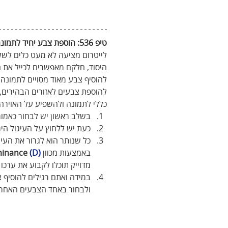
טיפ 536: הוספת‭ ‬צבע‭ ‬יחיד‭ ‬לתמונה
לייטרום מציעה לא מעט כלים לשל
היסוד, חלקם מאפשרים לכייל את ה
להוסיף צבע מאוד מסויים לתמונה 
להוספת צבעים לאזורים הבהירים, 
כללי לתמונה ולהשפיע על האוירה
בשלב ראשון יש לבחור כאמור
כעת יש ללחוץ על העיגול הימ
כל שנותר הוא לגרור את העי
באמצעות מכוון 
(D)
inance
מדוייק תוכלו לקבוע את ערכו
במידה ואתם רגילים להוסיף צ
ולבחור באחד הצבעים האחרו