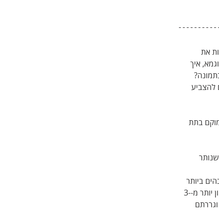
ת את 
גמא, איך 
תמונה? 
 להצביע 
ונה שנוצרו בגלל חיישן מלוכלך? פשוט גררו את מכוון Dehaze הממוקם בתת 
שנותר 
הים ביותר 
 ימינה ושמאלה - שימו לב שאם גררתם את המכוון יותר מ-3-
וגררתם 