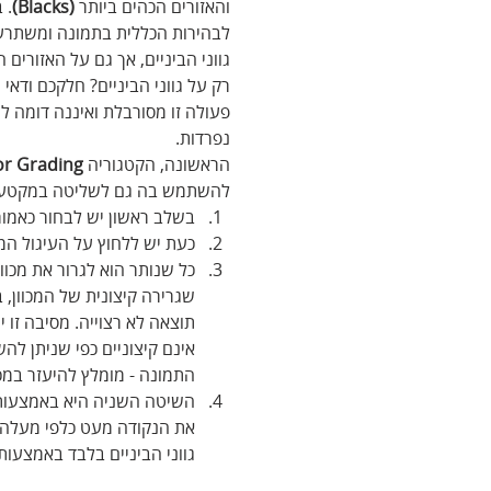
והאזורים הכהים ביותר 
(Blacks)
. 
לבהירות הכללית בתמונה ומשתרע 
גווני הביניים, אך גם על האזורים
רק על גווני הביניים? חלקכם ודא
פעולה זו מסורבלת ואיננה דומה למ
נפרדות.
הראשונה, הקטגוריה
 Color
Grading
להשתמש בה גם לשליטה במקטעי 
בשלב ראשון יש לבחור כאמור
כעת יש ללחוץ על העיגול המיי
כל שנותר הוא לגרור את מכוון
שגרירה קיצונית של המכוון, 
תוצאה לא רצוייה. מסיבה זו י
אינם קיצוניים כפי שניתן לה
התמונה - מומלץ להיעזר במכו
השיטה השניה היא באמצעות
את הנקודה מעט כלפי מעלה
גווני הביניים בלבד באמצעות