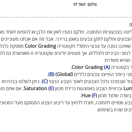
צילום: יגאל לוי
יטה בצבעוניות התמונה. חלקם נועדו לאזן את הלבן או להסיטו לאחד מ
צבעים וחלקם לתקן צבעים באופן ברירני. אבל מה אם אנחנו מעוניינים ד
שאיננו נמנה על צבעי היסוד? הקטגוריה 
Color Grading
 מספקת גלגלי
לגווני הביניים ולצללים. אך מעטים יודעים שקטגוריה זו מאפשרת גם לה
 שהיא משדרת.
 בקטגוריה 
(A)
Color Grading 
.
ני ביותר המייצג צבעים כלליים 
(Global) 
(B)
.
גול שבמרכז גלגל הצבעים לאזור הצבע הרצוי 
(C)
. ניתן לשלוט בבהירות 
Lum
 וברוויית הצבע באמצעות גרירת מכוון 
(E) 
Saturation
. אם אתם מעונ
 בשדה שלצד מכוון 
(F) 
Hue
. 
בע מסויים לתמונה, תוכלו ללחוץ על ריבוע הצבע הממוקם מעל המכוונים
נים שהיו בשימוש.