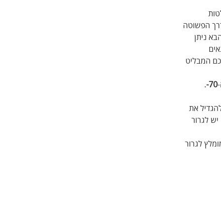
טות 
דרך הפשוטה 
בא ניתן 
ים 
כם המבליט 
.
70-
להגדיל את 
יש לגרור 
מלץ לגרור 