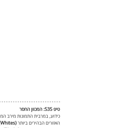
טיפ 535: המכוון‭ ‬החסר
כידוע, במרבית התמונות מירב המיד
האזורים הבהירים ביותר 
(Whites)