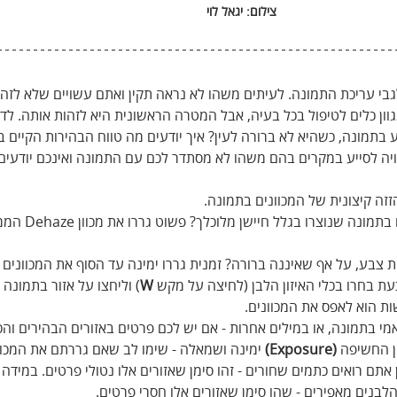
צילום: יגאל לוי
בי עריכת התמונה. לעיתים משהו לא נראה תקין ואתם עשויים שלא לזהו
וון כלים לטיפול בכל בעיה, אבל המטרה הראשונית היא לזהות אותה. לדו
 בתמונה, כשהיא לא ברורה לעין? איך יודעים מה טווח הבהירות הקיים ב
 לסייע במקרים בהם משהו לא מסתדר לכם עם התמונה ואינכם יודעים
זה קיצונית של המכוונים בתמונה.
רוצים לגלות במהירות כתמים בתמ
ת צבע, על אף שאיננה ברורה? זמנית גררו ימינה עד הסוף את המכוונים 
כעת בחרו בכלי האיזון הלבן (לחיצה על מקש 
W
) וליחצו על אזור בתמונה 
ות הוא לאפס את המכוונים.
מי בתמונה, או במילים אחרות - אם יש לכם פרטים באזורים הבהירים והכ
ן החשיפה 
(Exposure)
ן אתם רואים כתמים שחורים - זהו סימן שאזורים אלו נטולי פרטים. במידה 
לבנים מאפירים - שהו סימן שאזורים אלו חסרי פרטים. 