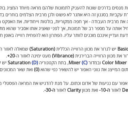
מנסים בדרכים שונות להעניק לתמונות שלהם מראה מיוחד המציג בול
צירת עקביות בסגנון זה היא אתגר לא פשוט ולכן מרבית הצלמים בוחרים ב
את מרבית העבודה - אך חפה ממקוריות, בולטות וייחודיות. את האפקט ה
ל אותה על מספר רב של תמונות, אך לפני שאציג אותו אסביר שהוא מתא
 ועדיין אינכם מוכנים לוותר עליו. הפתרון הוא להפחית רווייה באופן ח
 יש לגרור את מכוון הרווייה הכללית 
(Saturation)
 שמאלה לאזור ה-
 את מכוון הרווייה הברירנית 
(Vibrance)
 מעט ימינה לאזור ה-
20+
.
Mixer
Color
 ובמדור 
(C)
Mixer
, בתת הקטגוריה 
(D)
Saturation
 יש 
ום המייצג את גווני האפור יש להשאיר כפי שהוא 
(0)
 ואת שאר המכוונים 
 אפור עם נגיעות של אדום וכתום. על מנת להדגיש את המראה הפסטלי מו
De
 לאזור 
ה-10-
 ואת מכוון 
Clarity
 לאזור 
ה-30-
.