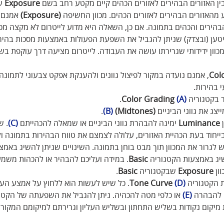
בין האזורים הבהירים לאזורים הכהים קיים מקטע רחב בשם 
Exposure
 ש
מהאזורים הבהירים לאזורים הכהים. מכוון החשיפה 
(Exposure)
 אמנם 
 הבהירים והכהים בתמונה. אם כן, השאלה היא מדוע לייטרום לא מקצה מכ
י יטען (ובצדק) שניתן להגביל את השפעת הפעולות באמצעות מסכות בהירו
כוון ידידותי שגרירתו עושה את העבודה. לייטרום מציעה דרך עוקפת בשת
, אמנם נועדה במקור לפיצול גוונים ולהענקת אפקט צבעוני לתמונה, 
בהירות. 
 בקטגוריה 
(A)
Color Grading 
.
צג את גווני הביניים 
(Midtones) 
(B)
.
 
Luminance
 ימינה להבהרת גווני הביניים או שמאלה להכהייתם 
(C)
. ש
בייחוד בעת הכהיית האזורים, עלולה לצמצם את טווח הבהירות בתמונה ול
ש לגרור את המכוון תוך מבט בוחן בתמונה. השינויים שניתן להשיג באמצע
שיג באמצעות הקטגוריה 
Basic
. במידה ועליכם להבהיר או להכהות משמע
ון 
Exposure
 שבקטגוריה 
Basic
.
 הקטגוריה
(D)
 Tone Curve
. כל שיש לעשות הוא ללחוץ על אמצע העק
 להבהרה 
(E)
 או כלפי מטה להכהיה. ניתן להגביל את השפעתה של הקטגו
 מיקום נקודות בשליש התחתון ובשליש העליון וגרירתם למיקומם המקורי