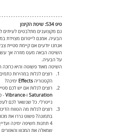
טיפ 534: שיטת הקיצון
גם מקצוענים מתלבטים לעיתים לג
הבעיה. אמנם לייטרום מצוידת במג
אנחנו יודעים אם קיימת סטיית צבע
השיטה הבאה מעט מוזרה אך עשויה
על הבעיה.
השיטה מאוד פשוטה והיא כרוכה הז
הקטגוריה 
Effects
 ימינה?
רוצים לגלות אם יש לכם סטיי
Saturation
 ו-
Vibrance
 - 
נייטרלי. כל שנשאר לכם לעש
רוצים לגלות מה הטווח הדינא
בתמונה? פשוט גררו את מכוו
4 תחנות חשיפה ימינה ועדיי
שמאלה את המכוון והאזורים ה