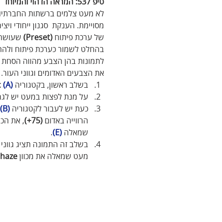
טיפ 537: המראה‭ ‬הדהוי‭ ‬והמיוחד
לא מעט צלמים ברשתות החברתיות 
מסויימת. הענקת  סגנון ייחודי וי
של ערכת פיתוח 
(Preset)
 שעושה 
בהחלט לשמור כערכת פיתוח ולהחי
לתמונות בהן הצבע מהווה הסחת דעת
את הצבעים האדומים וגווני העור.
בשלב ראשון, בקטגוריה
(A)
 Basic
על מנת לפצות במעט יש לגרור
כעת יש לעבור לקטגוריה 
(B)
הרווייה באדום 
(75+)
, את הכת
שמאלה 
(E)
.
בשלב זה התמונה תציג גווני
מעט שמאלה את מכוון 
haze