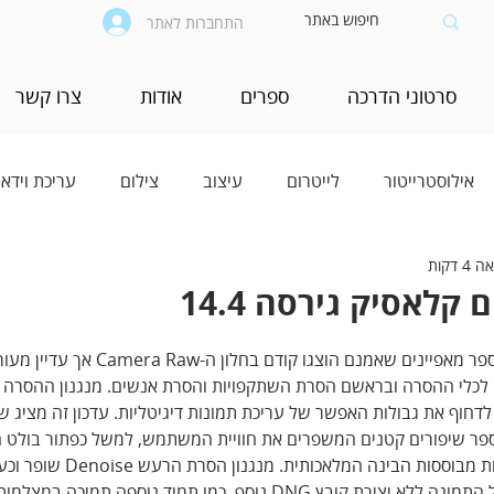
התחברות לאתר
סרטוני הדרכה
ספרים
אודות
צרו קשר
אילוסטרייטור
לייטרום
עיצוב
צילום
עריכת וידאו
 דקות
קלאסיק גירסה 14.4
של לייטרום מציגה מספר מאפיינים שאמנם הוצגו קודם בחלון ה-Camera Raw א
ם לכלי ההסרה ובראשם הסרת השתקפויות והסרת אנשים. מנגנון ההסרה 
 שב-adobe לא סיימו לדחוף את גבולות האפשר של עריכת תמונות דיגיטליות. עדכון זה מציג 
מספר שיפורים קטנים המשפרים את חוויית המשתמש, למשל כפתור בולט 
למשתמש שעליו לעדכן את המסכות מבוססות הבינה ה
להפחית רעש וגרעיניות ישירות על התמונה ללא יצירת קובץ DNG נוסף. כמו תמיד נוספה תמ