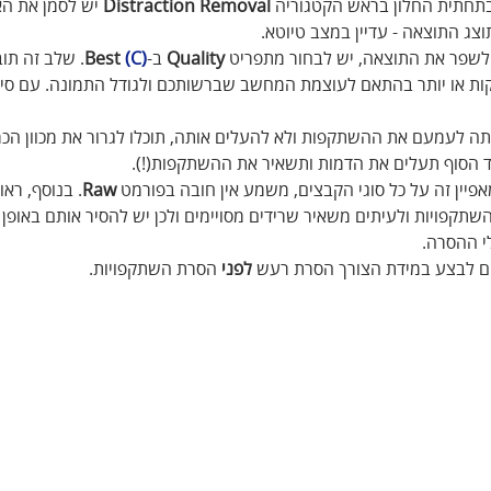
תחתית החלון בראש הקטגוריה 
Distraction Removal
 יש לסמן את ה
וצג התוצאה - עדיין במצב טיוטא.
י לשפר את התוצאה, יש לבחור מתפריט 
Quality
 ב-
(C)
 Best
. שלב זה תובע
ות או יותר בהתאם לעוצמת המחשב שברשותכם ולגודל התמונה. עם סיו
יתה לעמעם את ההשתקפות ולא להעלים אותה, תוכלו לגרור את מכוון הכ
ד הסוף תעלים את הדמות ותשאיר את ההשתקפות(!).
יין זה על כל סוגי הקבצים, משמע אין חובה בפורמט 
Raw
. בנוסף, ראוי
שתקפויות ולעיתים משאיר שרידים מסויימים ולכן יש להסיר אותם באופן ר
י ההסרה.
לפני
 הסרת השתקפויות.