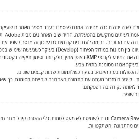
עולם לא הייתה תוכנה מהירה. אמנם פרסמנו בעבר מספר מאמרים שעיקר
התוכנה, אך גם מחשבים ח
ה עם התוכנה. בדומה לעדכונים קודמים גם עדכון זה מנסה לשפר את בי
ווט בין תמונות במודול הפיתוח 
(Develop)
 בעיקר כשנעשה שימוש במסכו
ה את המידע לקובצי 
XMP
 באופן אמין וחלק יותר וסימון תיקייה בקטגוריה
בעיקר אם זו מסומנת בתוית צבע. 
 הכפולות בעת הייבוא, בעיקר כשלתמונות שמות קבצים שונים.
ות - לייטרום תזכור מעתה את התמונה האחרונה שהייתה מסומנת, כך שא
ור לאותה נקודה בה הפסקתם. 
ר שופר.
החידוש הבא הופיע כבר בחלון ה-Camera Raw וגרם לשמיטת לא מעט לסתות. כלי ההסרה קיבל 
ם מהתמונה והשתקפויות.