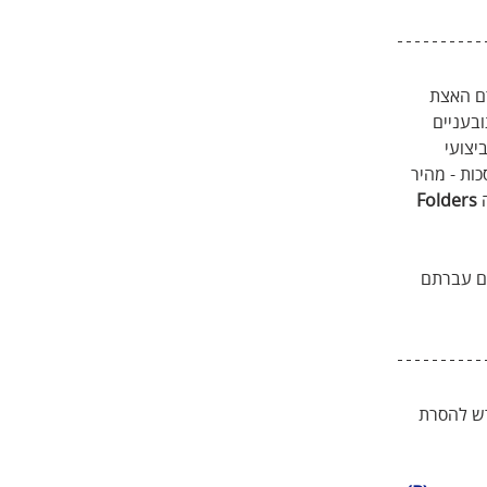
ם האצת 
זקים באמת לעיתים מתקשים בהפעלתה. החידושים האחרונים מבית Adobe  תובעניים 
צועי 
ת - מהיר 
 
Folders
ם עברתם 
מדור חדש להסרת 