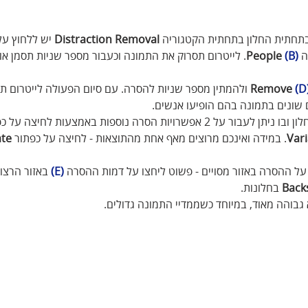
בתחתית החלון בתחתית הקטגוריה 
Distraction Removal 
יש ללחוץ על
 
(B)
People
. לייטרום תסרוק את התמונה וכעבור מספר שניות תסמן או
(
 Remove 
ולהמתין מספר שניות להסרה. עם סיום הפעולה לייטרום תצ
 שונים בתמונה בהם הופיעו אנשים. 
לחיצה על אחד מהם תציג בחלון ובו ניתן לעבור על 2 אפשרויות הסרה נוספות באמצעות לח
Vari
. במידה ואינכם מרוצים מאף אחת מהתוצאות - לחיצה על כפתור 
te
על ההסרה באזור מסויים - פשוט ליחצו על דמות ההסרה 
(E)
 באזור הרצוי
Back
 בחלונות. 
 גבוהה מאוד, במיוחד כשממדיי התמונה גדולים.