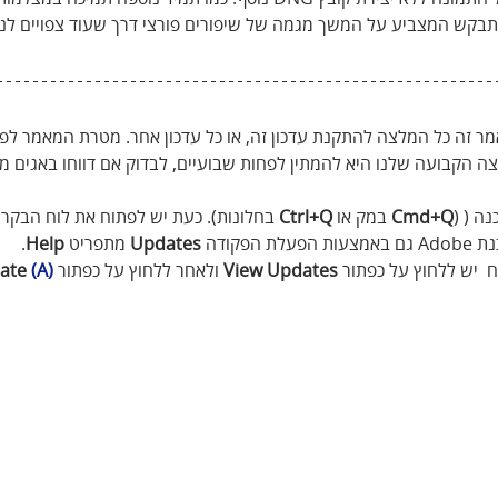
תבקש המצביע על המשך מגמה של שיפורים פורצי דרך שעוד צפויים לנ
מר זה כל המלצה להתקנת עדכון זה, או כל עדכון אחר. מטרת המאמר לפר
ה הקבועה שלנו היא להמתין לפחות שבועיים, לבדוק אם דווחו באגים מ
ה ( (
Cmd+Q
 במק או 
Ctrl+Q
 בחלונות). כעת יש לפתוח את לוח הבקר
פקודה 
Updates
 מתפריט 
Help
.
  יש ללחוץ על כפתור 
Updates
View
 ולאחר ללחוץ על כפתור
(A)
 Update 