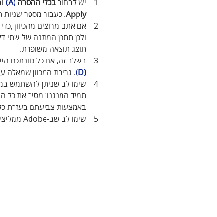
יש לבחור
 בכלי ההסרה 
(A)
וב
Apply
. כעבור מספר שניות ת
אם אתם מרוצים מהכיוון ,כד
ולכן תתכן המתנה של שתי דק
תוצג תוצאה משופרת.
בשלב זה, אם כל כוונתכם הי
(D)
. גרירת המכוון שמאלה ע
שימו לב שניתן להשתמש במאפ
תמיד המנגנון מסיר את כל הה
באמצעות צביעתם בעזרת כל
שימו לב שב-Adobe ממליצים לבצע במידת הצורך הסרת רעש 