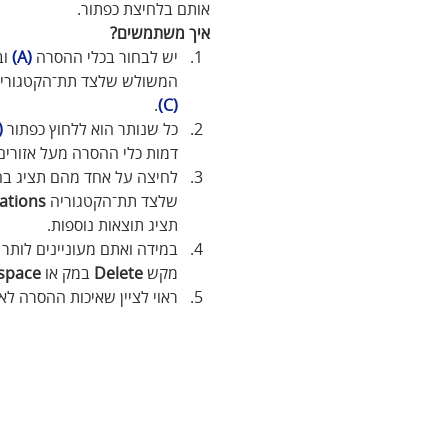
אותם בלחיצת כפתור. 
איך משתמשים? 
יש לבחור בכלי ההסרה 
(A)
 ו
המשולש שלצד תת־הקטגוריה
. 
(C)
כל שנותר הוא ללחוץ כפתור 
D)
דמות כלי ההסרה מעל אזורים
שלצד תת־הקטגוריה 
ations
תציג תוצאות נוספות.
במידה ואתם מעוניינים לותר 
מקש 
Delete
 במק או 
space
ראוי לציין שאיכות ההסרה לא