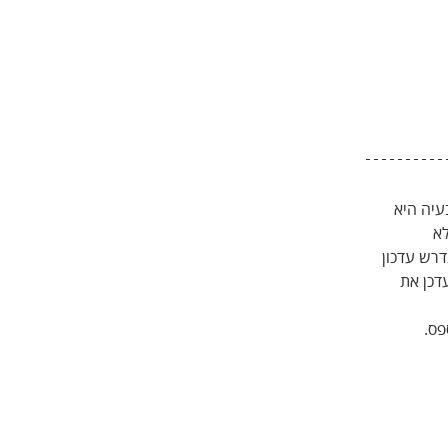
עיה היא 
א 
רש עדכון 
דכן את 
פס.