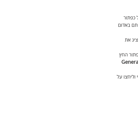
 כפתור 
תם באדום 
יג את 
יצה על כפתור החץ 
Genera
 וליחצו על 