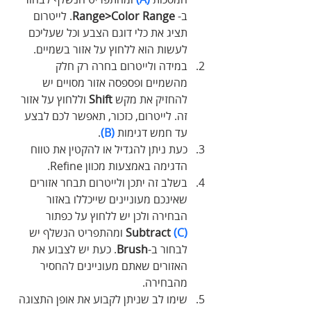
ב- 
Range>Color Range
. לייטרום 
תציג את כלי דוגם הצבע וכל שעליכם 
לעשות הוא ללחוץ על אזור בשמיים.
במידה ולייטרום בחרה רק חלק 
מהשמיים ופספסה אזור מסויים יש 
להחזיק את מקש 
Shift
 וללחוץ על אזור 
זה. לייטרום, כזכור, תאפשר לכם לבצע 
עד חמש דגימות 
(B)
.
כעת ניתן להגדיל או להקטין את טווח 
הדגימה באמצעות מכוון Refine.
בשלב זה יתכן ולייטרום תבחר אזורים 
שאינכם מעוניינים שייכללו באזור 
הבחירה ולכן יש ללחוץ על כפתור 
(C)
Subtract
 ומהתפריט הנשלף יש 
לבחור ב-
Brush
. כעת יש לצבוע את 
האזורים שאתם מעוניינים להחסיר 
מהבחירה.
שימו לב שניתן לקבוע את אופן התצוגה 