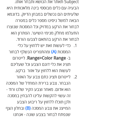
Subject תאתר את הנושא ותבחר אותו. 
הבעיה עם כלים מבוססי בינה מלאכותית היא 
שלעיתים הם נכשלים במבחן הדיוק. בדוגמא 
הבאה למשל ניסינו מספר כלים במטרה 
לבחור את הרקע במדויק וכל המסכות שנוצרו 
התעלמו מחלק מנימי השיער. הפתרון הוא 
לבחור את הרקע בהתאם לצבעו הורוד.
כדי לעשות זאת יש ללחוץ על כלי 
המסכות 
(A)
 ומהתפריט הנשלף לבחור 
ב- 
Range>Color Range
. לייטרום 
תציג את כלי דוגם הצבע וכל שעליכם 
לעשות הוא ללחוץ על אזור  ברקע.
לייטרום תציג כתם צבע על האזור 
הנבחר. צבע ברירת המחדל של המסכה 
הוא אדום. מאחר וצבע הקיר שלנו ורוד - 
זה עשוי להקשות עלינו להבחין במסכה 
ולכן תוכלו ללחוץ על ריבוע הצבע 
המייצג את צבע המסכה 
(B)
 ובחלון הצף 
שנפתח לבחור בצבע שונה - אנחנו 