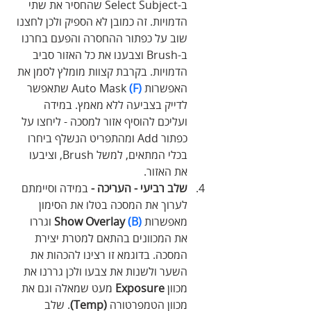
ב-Select Subject שהחסיר את שתי 
הדמויות. זה כמובן לא הספיק ולכן לחצנו 
שוב על כפתור ההחסרה והפעם בחרנו 
ב-Brush וצבענו את כל האזור סביב 
הדמויות. בקרבת קצוות מומלץ לסמן את 
האפשרות 
(F)
 Auto Mask שתאפשר 
לדייק בצביעה ללא מאמץ. במידה 
ועליכם להוסיף אזור למסכה - ליחצו על 
כפתור Add ומהתפריט הנשלף ביחרו 
בכלי המתאים, למשל Brush, וציבעו 
את האזור.
שלב רביעי - העריכה - 
במידה וסיימתם 
לערוך את המסכה בטלו את הסימון 
מאפשרות 
(B)
Show Overlay 
וגררו 
את המכוונים בהתאם למטרת יצירת 
המסכה. בדוגמא זו רצינו להכהות את 
השער ולשנות את צבעו ולכן גררנו את 
מכוון 
Exposure 
מעט שמאלה וגם את 
מכוון הטמפרטורה 
(Temp)
. שלב 