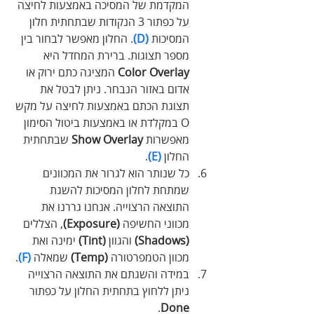
המקדמת של המסיכה באמצעות לחיצה 
על כפתור 3 הנקודות שבתחתית חלון 
המסיכות 
(D)
. החלון מאפשר לבחור בין 
מספר תצוגות. ברירת המחדל היא 
Color Overlay
 המציגה כתם ירוק או 
אדום באזור הנבחר. ניתן לבטל את 
תצוגת הכתם באמצעות לחיצה על מקש 
O במקלדת או באמצעות ביטול הסימון 
מאפשרות 
Show Overlay
 שבתחתית 
החלון 
(E)
.
כל שנותר הוא לגרור את המכוונים 
שמתחת לחלון המסיכות להשגת 
התוצאה הרצוייה. אנחנו גררנו את 
מכווני החשיפה 
(Exposure)
, הצללים
(Shadows)
 והגוון 
(Tint)
 ימינה ואת 
מכוון הטמפרטורה 
(Temp)
 שמאלה 
(F)
.
במידה והשגתם את התוצאה הרצוייה 
ניתן ללחוץ בתחתית החלון על כפתור 
. 
Done