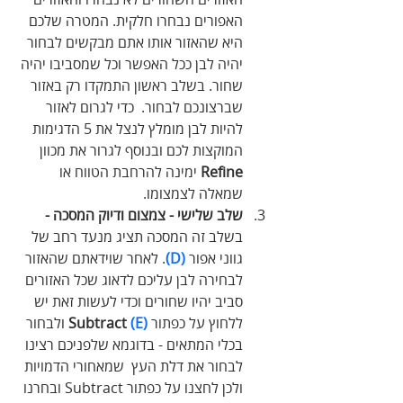
האפורים נבחרו חלקית. המטרה שלכם 
היא שהאזור אותו אתם מבקשים לבחור 
יהיה לבן ככל האפשר וכל שמסביבו יהיה 
שחור. בשלב ראשון התמקדו רק באזור 
שברצונכם לבחור.  כדי לגרום לאזור 
להיות לבן מומלץ לנצל את 5 הדגימות 
המוקצות לכם ובנוסף לגרור את מכוון 
Refine
 ימינה להרחבת הטווח או 
שמאלה לצמצומו.
שלב שלישי - צמצום ודיוק המסכה - 
בשלב זה המסכה תציג מנעד רחב של 
גווני אפור 
(D)
. לאחר שוידאתם שהאזור 
לבחירה לבן עליכם לדאוג שכל האזורים 
סביב יהיו שחורים וכדי לעשות זאת יש 
ללחוץ על כפתור
(E)
 Subtract 
ולבחור 
בכלי המתאים - בדוגמא שלפניכם רצינו 
לבחור את דלת העץ  שמאחורי הדמויות 
ולכן לחצנו על כפתור Subtract ובחרנו 