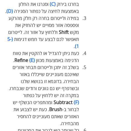
בחרנו בירוק 
(C)
 וסגרנו את החלון 
באמצעות לחיצה על כפתור הסגירה 
(D)
.
במידה ולייטרום בחרה רק חלק מהרקע 
ופספסה אזור מסויים יש להחזיק את 
מקש 
Shift
 וללחוץ על אזור זה. לייטרום 
תאפשר לכם לבצע עד חמש דגימות 
(5-
.
1)
כעת ניתן להגדיל או להקטין את טווח 
הדגימה באמצעות מכוון 
(E)
Refine 
.
בשלב זה יתכן ולייטרום תבחר אזורים 
שאינכם מעוניינים שייכללו באזור 
הבחירה. בדוגמא זו בנושא שלנו 
ובשרפרף יש גם גוונים ורודים שנבחרו. 
במקרה זה יש ללחוץ על כפתור 
(F)
Subtract 
 ומהתפריט הנשלף יש 
לבחור ב-
Brush
. כעת יש לצבוע את 
האזורים שאתם מעוניינים להחסיר 
מהבחירה.
כל שנותר הוא לגרור את המכוונים 