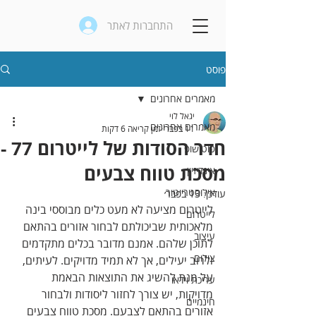
התחברות לאתר
פוסט
מאמרים אחרונים
יגאל לוי
מאמרים אחרונים
11 בפבר׳
זמן קריאה 6 דקות
חדר הסודות של לייטרום 77 -
פוטושופ
מסכת טווח צבעים
אינדיזיין
אילוסטרייטור
עודכן:
13 בפבר׳
לייטרום מציעה לא מעט כלים מבוססי בינה 
לייטרום
מלאכותית שביכולתם לבחור אזורים בהתאם 
עיצוב
לתוכן שלהם. אמנם מדובר בכלים מתקדמים 
צילום
ולרוב יעילים, אך לא תמיד מדויקים. לעיתים, 
על מנת להשיג את התוצאות הבאמת 
עריכת וידאו
מדויקות, יש צורך לחזור ליסודות ולבחור 
חינמיים
אזורים בהתאם לצבעם. מסכת טווח צבעים 