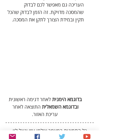
העריכה גם מאפשר לכם לבדוק 
שהמסכה מדויקת. זה הזמן לבדוק שהכל 
תקין ובמידת הצורך לתקן את המסכה.
בדוגמא הימנית
 לאחר דגימה ראשונית 
ובדוגמא השמאלית
 התוצאה לאחר 
עריכת האזור.
כל התמונות במאמר צולמו ע״י יגאל לוי
2026
מסכה
Refine
טווח צבעים
Color range