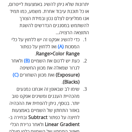
יתרונות שלא ניתן להשיג באמצעות לייטרום, 
או כל תוכנת עיבוד אחרת. משמע, כמו תמיד 
אנו ממליצים לצלם נכון ובמידת הצורך 
להשתמש במסננים הנדרשים להשגת 
התוצאה הרצויה...
כדי להשיג אפקט זה יש ללחוץ על כלי 
המסכות 
(A)
 ואז ללחוץ על כפתור 
.
Range>Color Range
כעת יש לדגום את השמיים 
(B)
 ולאחר 
לגרור שמאלה את מכוון החשיפה 
(Exposure)
 ואת מכוון השחורים 
(C)
.
(Blacks)
שימו לב שבאופן זה אנחנו נמנעים 
מהכהיית העננים ומשיגים אפקט טוב 
יותר. בנוסף, ניתן להפחית את ההכהיה 
באזור התחתון של השמיים באמצעות 
לחיצה על כפתור 
Subtract
 ובחירה ב-
Gradient
Linear
 ולאחר גרירת הכלי 
מאזור התחתון של השמיים כלפי מעלה. 