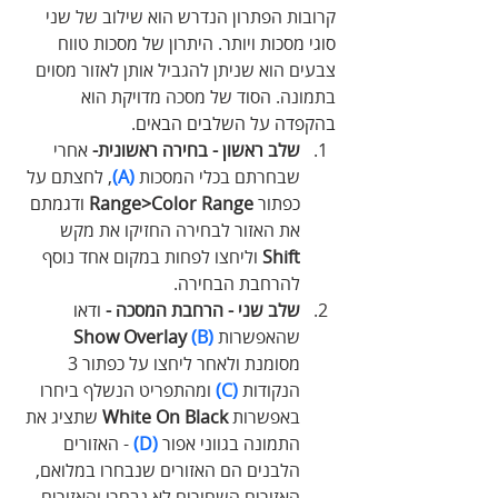
קרובות הפתרון הנדרש הוא שילוב של שני 
סוגי מסכות ויותר. היתרון של מסכות טווח 
צבעים הוא שניתן להגביל אותן לאזור מסוים 
בתמונה. הסוד של מסכה מדויקת הוא 
בהקפדה על השלבים הבאים.
שלב ראשון - בחירה ראשונית- 
אחרי 
שבחרתם בכלי המסכות 
(A)
, לחצתם על 
כפתור 
Range>Color Range 
ודגמתם 
את האזור לבחירה החזיקו את מקש 
Shift
 וליחצו לפחות במקום אחד נוסף 
להרחבת הבחירה.
שלב שני - הרחבת המסכה -
 ודאו 
שהאפשרות
(B)
 Show Overlay
מסומנת ולאחר ליחצו על כפתור 3 
הנקודות 
(C)
 ומהתפריט הנשלף ביחרו 
באפשרות 
White On Black
 שתציג את 
התמונה בגווני אפור 
(D)
 - האזורים 
הלבנים הם האזורים שנבחרו במלואם, 
האזורים השחורים לא נבחרו והאזורים 