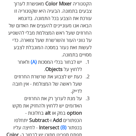
הקטגוריה
 Color Mixer 
מאפשרת לערוך 
צבעים בתמונה. הבעיה היא שקטגוריה זו 
עורכת את הצבע בכל התמונה. בדוגמא 
הבאה אנו מעוניינים להעצים את האדום של 
החרוזים שעל ראש המצולמת מבלי להשפיע 
על גווני העור והשרשרת שעל צווארה. כדי 
לעשות זאת נעזר במסכה המוגבלת לצבע 
מסויים בתמונה.
יש לבחור בכלי המסכות 
(A)
 ולאחר 
ללחוץ על 
Objects
. 
כעת יש לצבוע את שרשרת החרוזים 
שעל ראשה של המצולמת - אין חובה 
לדייק.
על מנת לערוך רק את החרוזים 
האדומים יש ללחוץ ולהחזיק את מקש 
option
 במק או 
alt
 בחלונות - 
הכפתורים 
Add
 ו-
Subtract
 יתחלפו 
בכפתור
(B)
 Intersect 
- לחיצה עליו 
תפתח תפריט מתוכו יש לבחור ב-
Color 