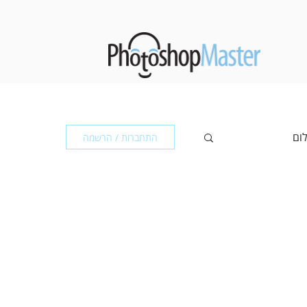
לום
התחברות / הרשמה