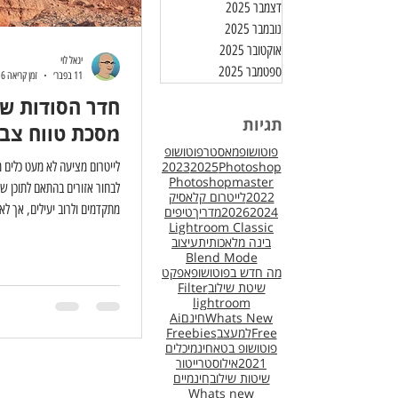
דצמבר 2025
נובמבר 2025
אוקטובר 2025
יגאל לוי
ספטמבר 2025
11 בפבר׳
זמן קריאה 6 דקות
תגיות
מסכת טווח צב
פוטושופמאסטר
פוטושופ
Photoshop
2025
2023
לייטרום מציעה לא מעט כלים מ
Photoshopmaster
לבחור אזורים בהתאם לתוכן ש
2022
לייטרום קלאסיק
מתקדמים ולרוב יעילים, אך לא
2024
2026
מדריך
טיפים
Lightroom Classic
להשיג את התוצאות הבאמת מדוי
בינה מלאכותית
עיצוב
ולבחור אזורים בהתאם לצבעם.
Blend Mode
מה חדש בפוטושופ
אפקט
פיקסלים על סמך הצבע שלהם
שיטת שילוב
Filter
או לצבוע ידנית אזור, אתם מב
lightroom
מה שדומה לצבע הזה. אז אולי 
Whats New
חינם
Ai
Free
למעצב
Freebies
הפתרון היעיל ביותר לבחירות 
פוטושופ בטא
חינמי
כלים
2021
אילוסטרייטור
שיטות שילוב
חינמיים
Whats new