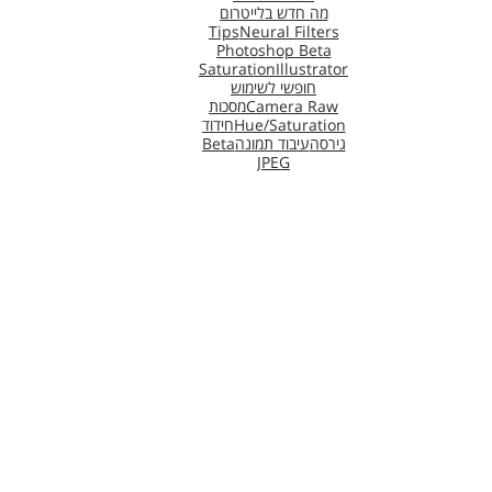
מה חדש בלייטרום
Tips
Neural Filters
Photoshop Beta
Saturation
Illustrator
חופשי לשימוש
Camera Raw
מסכות
Hue/Saturation
חידוד
גירסה
עיבוד תמונה
Beta
JPEG