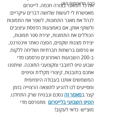
בינה מלאכותית (AI)
‬את‭ ‬כל‭ ‬המאגר‭ ‬בצורה‭ ‬חכמה‭.‬ לייטרום‭ 
‬מאפשרת‭ ‬לי‭ ‬לעשות‭ ‬שלושה‭ ‬דברים‭ ‬עיקריים‭:‬‭‬ 
לנהל‭ ‬את‭ ‬מאגר‭ ‬התמונות‭,‬ לשפר‭ ‬את‭ ‬התמונות‭ 
‬ולשתף‭ ‬אותן‭ ,‬‭‬אם‭ ‬באמצעות‭ ‬הדפסת‭ ‬עיצובים‭ 
‬הכוללים‭ ‬את‭ ‬התמונות‭,‬ יצירת‭ ‬ספר‭ ‬תמונות‭,‬ 
יצירת‭ ‬מצגות‭ ‬שקפים‭,‬ הפצה‭ ‬כאתר‭ ‬אינטרנט‭,‬ 
או‭ ‬פרסום‭ ‬ברשתות‭ ‬חברתיות‭ ‬ושליחה‭ ‬ללקוח.‬‭‬ 
ב‭‬200‭-‬ השבועות‭ ‬האחרונים‭ ‬פרסמנו‭ ‬מדי‭ 
‬שבוע‭ ‬טיפ‭ ‬‬לחובבי‭ ‬ומקצועני‭ ‬התוכנה‭.‬ שיתפנו‭ 
‬אתכם‭ ‬בתובנות‭,‬ קיצורי‭ ‬מקלדת‭ ‬וטיפים‭ 
‬המשמשים‭ ‬אותנו‭ ‬בעבודה‭ ‬היומיומית‭ 
‬ומסייעים‭ ‬לנו‭ ‬להגיע‭ ‬לתוצאה‭ ‬הרצוייה‭ ‬בזמן‭ 
‬קצר‭.‬ב
מאמר זה
 נסכם‭ ‬ונבטיח‭ ‬שרק‭ ‬התחלנו‭.‬ 
הטיפ השבועי בלייטרום
 מתפרסם מדי 
מוצ״ש- כדאי לעקוב!