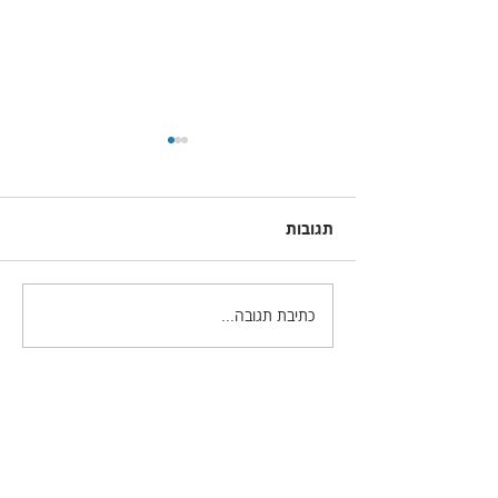
תגובות
כתיבת תגובה...
מה חדש בלייטרום קלאסיק
גירסה 15.5