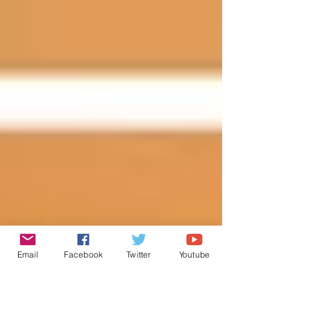
לדיוק המסר ולשיפור הקומפוזיציה. גם כיום, בפוטושופ, עומדות
לרשותנו שיטות שונות לגזירה, שחלקן נשענות על עקרונות מעולם
הציור והצילום. אימוץ עקרונות אלו מאפשר לכוון את מבט הצופה בא
מודע ולהוביל אותו ישירות אל הנושא המרכזי. במאמר זה נציג טיפים
שימושיים לעבודה עם כלי הגזירה - חלקם עשויים לחדד ולשנות את
הדרך
Email
Facebook
Twitter
Youtube