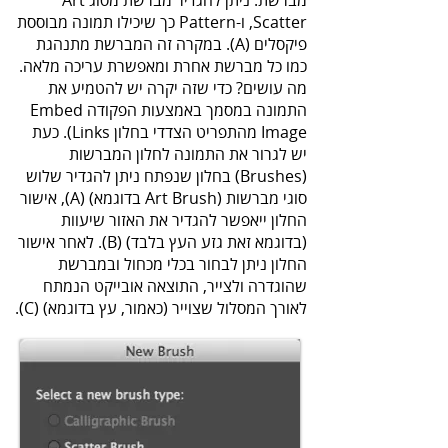
מברשת. ניתן להגדיר מברשת מסוג Art
,Scatter ו-Pattern כך שיכילו תמונה מבוססת
פיקסלים (A). במקרה זה המברשת מתנהגת
כמו כל מברשת אחרת ומאפשרת עריכה מלאה.
מה עושים? כדי שזה יקרה יש להטמיע את
התמונה במסמך באמצעות הפקודה Embed
Image מהתפריט הצדדי בחלון Links). כעת
יש לגרור את התמונה לחלון המברשות
(Brushes) בחלון שנפתח ניתן להגדיר שלוש
סוגי מברשות (Art Brush בדוגמא) (A), אישור
החלון ייאפשר להגדיר את האזור שיעוות
(בדוגמא זאת גזע העץ בלבד) (B). לאחר אישור
החלון ניתן לבחור בכלי מכחול ובמברשת
שהוגדרה ולצייר, התוצאה אובייקט הנמתח
לאורך המסלול שצוייר (כאמור, עץ בדוגמא) (C).