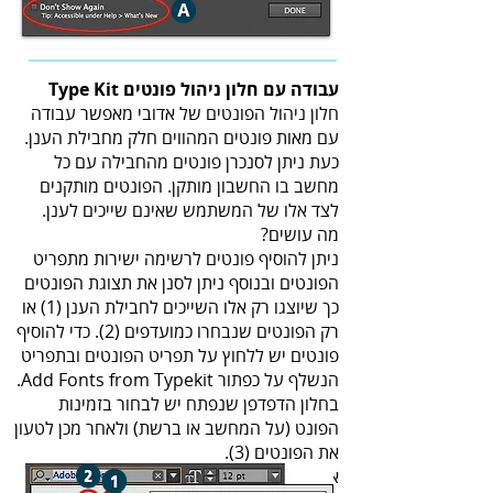
עבודה עם חלון ניהול פונטים Type Kit
חלון ניהול הפונטים של אדובי מאפשר עבודה
עם מאות פונטים המהווים חלק מחבילת הענן.
כעת ניתן לסנכרן פונטים מהחבילה עם כל
מחשב בו החשבון מותקן. הפונטים מותקנים
לצד אלו של המשתמש שאינם שייכים לענן.
מה עושים?
ניתן להוסיף פונטים לרשימה ישירות מתפריט
הפונטים ובנוסף ניתן לסנן את תצוגת הפונטים
כך שיוצגו רק אלו השייכים לחבילת הענן (1) או
רק הפונטים שנבחרו כמועדפים (2). כדי להוסיף
פונטים יש ללחוץ על תפריט הפונטים ובתפריט
הנשלף על כפתור Add Fonts from Typekit.
בחלון הדפדפן שנפתח יש לבחור בזמינות
הפונט (על המחשב או ברשת) ולאחר מכן לטעון
את הפונטים (3).
אלו יהיו זמינים מכל תוכנות הענן.