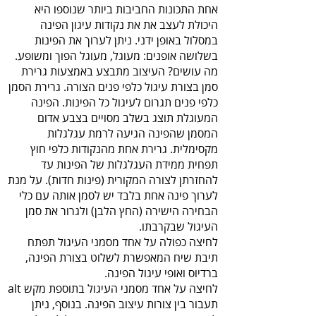
אחת התכונות החביבות ביותר שנוספו היא
היכולת לעצב את את נקודות עיגון הפינה
במסלול באופן ידני. ניתן לערוך את הפינות
בשלושה אופנים: מעוגל, מעוגל הפוך ומשופע.
מה עושים? העיצוב מתבצע באמצעות גרירת
סמן בצורת עיגול כלפי פנים הצורה. גרירת הסמן
כלפי פנים תגרום לעיגול כל הפינות. הפינה
המעוגלת תוצג בשלב מסויים בצבע אדום
המסמן שהפינה הגיעה לרמת עגלגלות
מקסימלית. גרירת אחת מהנקודות כלפי חוץ
תפחית ממידת העגלגלות של הפינות עד
להחזרתן לצורה המקורית (פינות חדות). על מנת
לערוך פינה אחת בלבד יש לסמן אותה עם כלי
הבחירה הישירה (החץ הלבן) ולגרור את סמן
העיגול שבקרבתו.
לחיצה כפולה על אחד מסמני העיגול תפתח
תיבת שיח המאפשרת לשלוט בצורת הפינה,
ברדיוס ואופי עיגול הפינה.
לחיצה על אחד מסמני העיגול בתוספת מקש alt
תעבור בין צורות עיצוב הפינה. בנוסף, ניתן