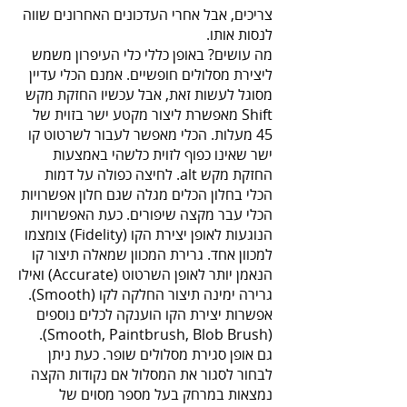
צריכים, אבל אחרי העדכונים האחרונים שווה
לנסות אותו.
מה עושים? באופן כללי כלי העיפרון משמש
ליצירת מסלולים חופשיים. אמנם הכלי עדיין
מסוגל לעשות זאת, אבל עכשיו החזקת מקש
Shift מאפשרת ליצור מקטע ישר בזוית של
45 מעלות. הכלי מאפשר לעבור לשרטוט קו
ישר שאינו כפוף לזוית כלשהי באמצעות
החזקת מקש alt. לחיצה כפולה על דמות
הכלי בחלון הכלים מגלה שגם חלון אפשרויות
הכלי עבר מקצה שיפורים. כעת האפשרויות
הנוגעות לאופן יצירת הקו (Fidelity) צומצמו
למכוון אחד. גרירת המכוון שמאלה תיצור קו
הנאמן יותר לאופן השרטוט (Accurate) ואילו
גרירה ימינה תיצור החלקה לקו (Smooth).
אפשרות יצירת הקו הוענקה לכלים נוספים
(Smooth, Paintbrush, Blob Brush).
גם אופן סגירת מסלולים שופר. כעת ניתן
לבחור לסגור את המסלול אם נקודות הקצה
נמצאות במרחק בעל מספר מסוים של