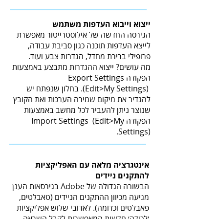
ייצוא וייבוא העדפות משתמש
הגירסה החדשה של אילוסטרייטור מאפשרת
לייצא העדפות תוכנה כגון סביבת עבודה,
פרופילי ברירת מחדל, הגדרות צבע ועוד.
מה עושים? ייצוא ההגדרות מתבצע באמצעות
הפקודה Export Settings
(Edit>My Settings). בחלון שנפתח יש
להגדיר את מיקום שמירה הערכות ואת הקובץ
שנוצר ניתן להעביר לכל מחשב באמצעות
הפקודה Import Settings (Edit>My
Settings).
אינטגרציה מלאה עם האפליקציות
להתקנים ניידים
הבשורה הגדולה של Adobe בגירסאות הענן
מגיעה מכיוון ההתקנים הניידים (טאבלטים,
פאבלטים וכדומה). לאדובי שלוש אפליקציות
׳לכידה׳ חדשות המאפשרות לקבל השראה