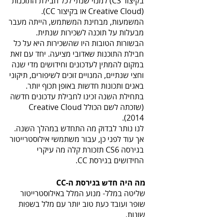
בקיצור CS) למנוי שנתי לכל חבילת התוכנות
(Creative Cloud או בקיצור CC).
המשמעות, מבחינת המשתמש, הייתה מעבר
מבעלות על תוכנה לשכירות שנתית.
הבשורות הטובות היו שהשכירות היא על כל
חבילת התוכנות שאדובי מציעה. יחד עם זאת
במקום להמתין לעדכונים וחידושים מדי שנה
וחצי שנתיים, המנויים זוכים לשיפורים, תיקוני
באגים ותכונות חדשות באופן תכוף יותר.
בתחילת השנה זכינו לחבילת עדכונים חדשה
(שזכתה לשם הכולל Creative Cloud
2014).
לנו נותר לבדוק מה התחדש במהלך השנה.
אך עוד לפני כן, עבור משתמשי אילוסטרייטור
בגירסה CS6 תזכורת קלה מה עיקרי
החידושים בגירסת CC.
מה היה חדש בגירסת ה-CC
שליטה במלל- מנוע המלל באילוסטרייטור
שופר ועובד כעת טוב יותר עם מלל בשפות
שונות.