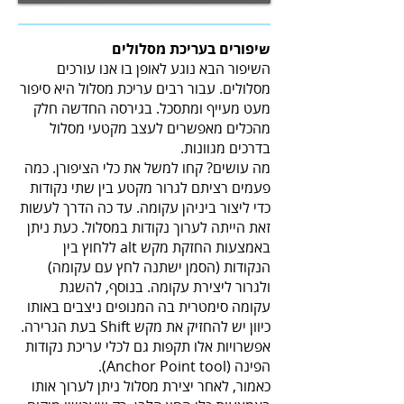
שיפורים בעריכת מסלולים
השיפור הבא נוגע לאופן בו אנו עורכים
מסלולים. עבור רבים עריכת מסלול היא סיפור
מעט מעייף ומתסכל. בגירסה החדשה חלק
מהכלים מאפשרים לעצב מקטעי מסלול
בדרכים מגוונות.
מה עושים? קחו למשל את כלי הציפורן. כמה
פעמים רציתם לגרור מקטע בין שתי נקודות
כדי ליצור ביניהן עקומה. עד כה הדרך לעשות
זאת הייתה לערוך נקודות במסלול. כעת ניתן
באמצעות החזקת מקש alt ללחוץ בין
הנקודות (הסמן ישתנה לחץ עם עקומה)
ולגרור ליצירת עקומה. בנוסף, להשגת
עקומה סימטרית בה המנופים ניצבים באותו
כיוון יש להחזיק את מקש Shift בעת הגרירה.
אפשרויות אלו תקפות גם לכלי עריכת נקודות
הפינה (Anchor Point tool).
כאמור, לאחר יצירת מסלול ניתן לערוך אותו