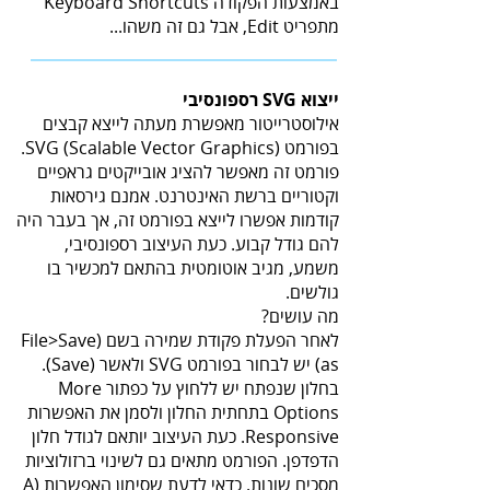
באמצעות הפקודה Keyboard Shortcuts
מתפריט Edit, אבל גם זה משהו...
ייצוא SVG רספונסיבי
אילוסטרייטור מאפשרת מעתה לייצא קבצים
בפורמט SVG (Scalable Vector Graphics).
פורמט זה מאפשר להציג אובייקטים גראפיים
וקטוריים ברשת האינטרנט. אמנם גירסאות
קודמות אפשרו לייצא בפורמט זה, אך בעבר היה
להם גודל קבוע. כעת העיצוב רספונסיבי,
משמע, מגיב אוטומטית בהתאם למכשיר בו
גולשים.
מה עושים?
לאחר הפעלת פקודת שמירה בשם (File>Save
as) יש לבחור בפורמט SVG ולאשר (Save).
בחלון שנפתח יש ללחוץ על כפתור More
Options בתחתית החלון ולסמן את האפשרות
Responsive. כעת העיצוב יותאם לגודל חלון
הדפדפן. הפורמט מתאים גם לשינוי ברזולוציות
מסכים שונות. כדאי לדעת שסימון האפשרות A)