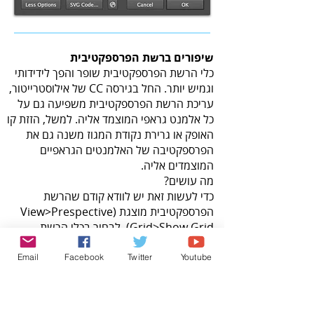
שיפורים ברשת הפרספקטיבית
כלי הרשת הפרספקטיבית שופר והפך לידידותי
וגמיש יותר. החל בגירסה CC של אילוסטרייטור,
עריכת הרשת הפרספקטיבית משפיעה גם על
כל אלמנט גראפי המוצמד אליה. למשל, הזזת קו
האופק או גרירת נקודת המגוז משנה גם את
הפרספקטיבה של האלמנטים הגראפיים
המוצמדים אליה.
מה עושים?
כדי לעשות זאת יש לוודא קודם שהרשת
הפרספקטיבית מוצגת (View>Prespective
Grid>Show Grid), לבחור בכלי הרשת
הפרספקטיבית ( ), לנעול את נקודת
הבסיס ברשת באמצעות הפקודה Lock
Email
Facebook
Twitter
Youtube
Station Point
(View>Prespective), לבחור את אחת
מנקודות המגוז ולגרור אותן. האובייקטים