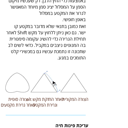
באמצעות כלי החץ הלבן. רק שעכשיו מיקום
הסמן על המסלול יציג סמן מיוחד המאפשר
לגרור את המקטע במסלול
באופן חופשי.
זאת כמובן בתנאי שלא מדובר במקטע קו
ישר. גם כאן ניתן ללחוץ על מקש Shift לאחר
תחילת הגרירה כדי להשיג עקומה סימטרית
בה המנופים ניצבים במקביל. כדאי לשים לב
שתכונה זו נתמכת עכשיו גם במכשירי קלט
התומכים במגע.
הצורה המקורית
לאחר החזקת מקש alt
צורה סופית
וגרירת המקטע
לאחר גרירת מקטעים
עריכת פינות חיה