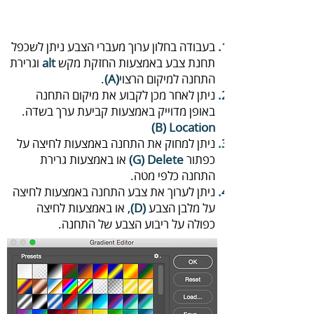
‬1
‬תחנת‭ ‬צבע‭ ‬באמצעות‭ ‬החזקת‭ ‬מקש‭ ‬
alt‭
‬התחנה‭ ‬למיקום‭ ‬הרצוי‭ .‬‭
(‬A‭)
‬
‬באופן‭ ‬מדוייק‭ ‬באמצעות‭ ‬קביעת‭ ‬ערך‭ ‬בשדה‭ ‬‭.
‭ ‬
(‬B‭)‬‭ ‬Location
‬כפתור‭ ‬
(G) Delete‭
‬התחנה‭ ‬כלפי‭ ‬מטה‭.‬
‬על‭ ‬מלבן‭ ‬הצבע‭ ‬‭,
(‬D‭)‬‭
‬כפולה‭ ‬על‭ ‬ריבוע‭ ‬הצבע‭ ‬של‭ ‬התחנה‭.‬