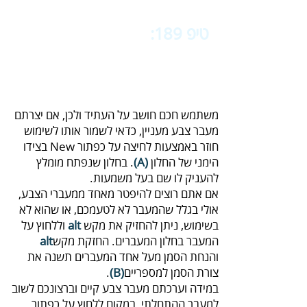
טיפ 189:
‬‬
‬עם‭ ‬חלון‭ ‬עורך‭ ‬מעברי‭ ‬הצבע-
‬3
‬הימני‭ ‬של‭ ‬החלון‭ ‬‭.
(‬A‭)‬‭
‬להעניק‭ ‬לו‭ ‬שם‭ ‬בעל‭ ‬משמעות‭.‬
‬בשימוש‭,‬ ניתן‭ ‬להחזיק‭ ‬את‭ ‬מקש‭ ‬
alt‭
‬המעבר‭ ‬בחלון‭ ‬המעברים‭.‬ החזקת‭ ‬מקש‭ ‬
alt‭
‬צורת‭ ‬הסמן‭ ‬למספריים‭ ‬‭.
(‬B‭)‬‭
‬