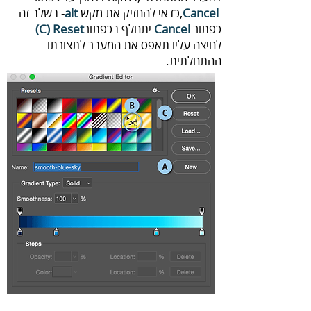
‬כדאי‭ ‬להחזיק‭ ‬את‭ ‬מקש‭ ‬-
Cancel‭
‬,
alt‭
‬כפתור‭ ‬
‬יתחלף‭ ‬בכפתור‭ ‬‭
Cancel‭
(‬C‭)‬‭ ‬Reset‭
‬ההתחלתית‭.‬