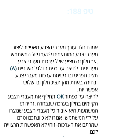
טיפ 188:
‬‬
‬עם‭ ‬חלון‭ ‬עורך‭ ‬מעברי‭ ‬הצבע-
‬2
‬מעניינים‭ .‬‭‬לחיצה‭ ‬על‭ ‬כפתור‭ ‬גלגל‭ ‬השיניים‭
(‬A‭)
‬אפשרויות‭:‬
לחיצה‭ ‬על‭ ‬כפתור‭ ‬
OK‭
‬לכם‭.‬