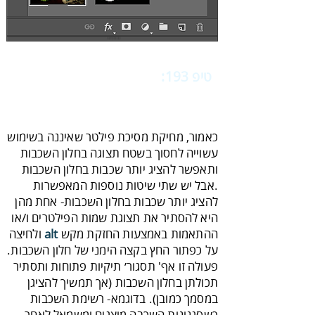
טיפ 193:
‬‬
‬בחלון‭ ‬השכבות
‬ההתאמות‭ ‬באמצעות‭ ‬החזקת‭ ‬מקש‭ ‬
alt
‬על‭ ‬כפתור‭ ‬החץ‭ ‬בקצה‭ ‬הימני‭ ‬של‭ ‬חלון‭ ‬השכבות‭.