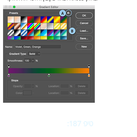
טיפ 187:
‬‬
‬עם‭ ‬חלון‭ ‬עורך‭ ‬מעברי‭ ‬הצבע-