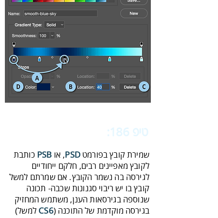
טיפ 186:
‬‬
תאימות מירבית
שמירת‭ ‬קובץ‭ ‬בפורמט‭ ‬,
‬או‭ ‬
PSD‭
PSB‭
‬בגירסה‭ ‬מוקדמת‭ ‬של‭ ‬התוכנה‭ ‬
CS6