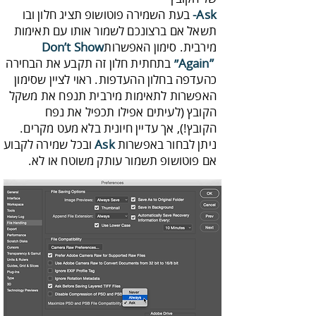
Ask-
‬מירבית‭ .‬סימון‭ ‬האפשרות
Don’t Show
Again”‭ ‬״
ניתן‭ ‬לבחור‭ ‬באפשרות‭ ‬
Ask‭
‬אם‭ ‬פוטושופ‭ ‬תשמור‭ ‬עותק‭ ‬משוטח‭ ‬או‭ ‬לא‭.‬