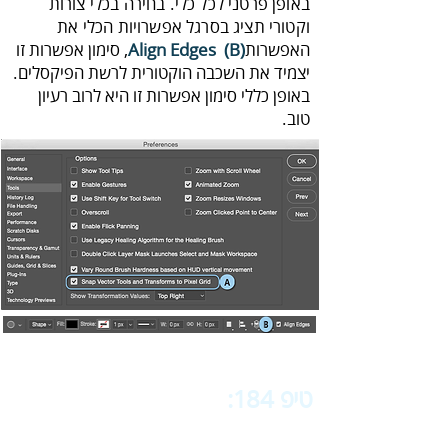
‬וקטורי‭ ‬תציג‭ ‬בסרגל‭ ‬אפשרויות‭ ‬הכלי‭ ‬את‭
‬האפשרות‭
‬(B)
Align‭ ‬Edges‭
‬טוב‭.‬
טיפ 184:
‬‬
שימוש נבון
בפילטרים