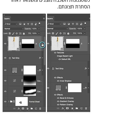
‬הסתרת‭ ‬תצוגתם‭.‬