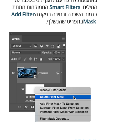
‬המילים‭ ‬
Smart‭ ‬Filters
‬לדמות‭ ‬השכבה‭ ‬ובחירה‭ ‬בפקודה‭
‬Add‭ ‬Filter‭
‭ ‬בתפריט‭ ‬שהנשלף‭.‬
‬Mask