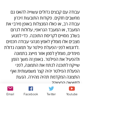
.‬לדוגמא‭ ‬לפני‭ ‬הפעלת‭ ‬פילטר‭ ‬על‭ ‬תמונה גדולת
‬לתוצאה‭ ‬הרצויה‭?‬
א
שר‭ ‬את‭ ‬החלון‭ ‬‭.
(‬OK‭)
‬‭ ‬
בטל‭ ‬את‭ ‬הפקודה‭ ‬.
Edit‭>‬Undo
‭ ‬
Email
Facebook
Twitter
Youtube
בטל‭ ‬את‭ ‬אזור‭ ‬הבחירה‭ ‬‭.
(‬Select‭>‬Deselect‭)
‬