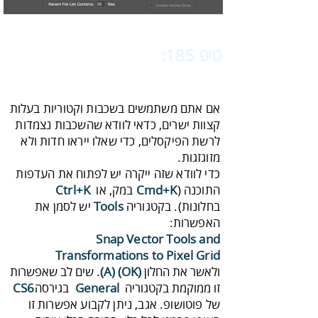
טיפ 185:
‬‬
‬וקטוריות‭ ‬לרשת‭ ‬הפיקסלים
‬מזוגזגות‭.
‬התוכנה‭ ‬
‭) ‬במק‭,‬ או‭ ‬
Cmd‭+‬K
Ctrl‭+‬K
בחלונות)‭.‬
בקטגוריה‭ ‬
Tools‭
‬האפשרות‭:‬
Snap‭ ‬Vector‭ ‬Tools‭ ‬and‭
‬Transformations‭ ‬to‭ ‬Pixel Grid
ול
אשר‭ ‬את‭ ‬החלון‭ ‬‭.
(‬OK‭)‬‭
(A)
‬זו‭ ‬ממוקמת‭ ‬בקטגוריה ‭ ‬
‬ בגירסה‭ ‬
General‭
CS6‭