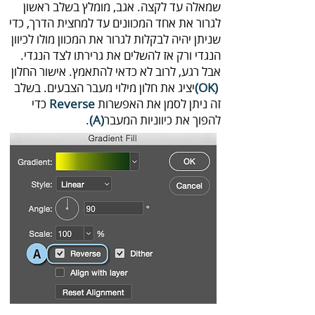
‬הנגדי‭ ‬ורק‭ ‬אז‭ ‬להשלים‭ ‬את‭ ‬גרירתו‭ ‬לצד‭ ‬הנגדי‭.‬
אבל‭ ‬רג‭,ע‬ לרוב‭ ‬לא‭ ‬כדאי‭ ‬להתאמץ.‭ ‬אישור‭ ‬החלון‭
‬‭(‬OK‭)‬‭
‬זה‭ ‬ניתן‭ ‬לסמן‭ ‬את‭ ‬האפשרות‭ ‬
Reverse‭
‬להפוך‭ ‬את‭ ‬כיווניות‭ ‬המעבר‭ .‬‭
(‬A‭)
‬