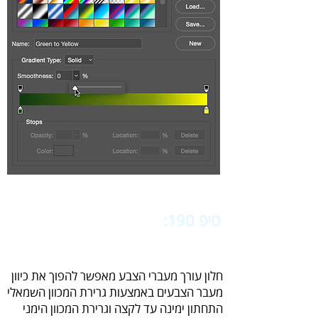
טיפ 190:
‬‬
שתי שיטות להיפוך
מעבר צבע