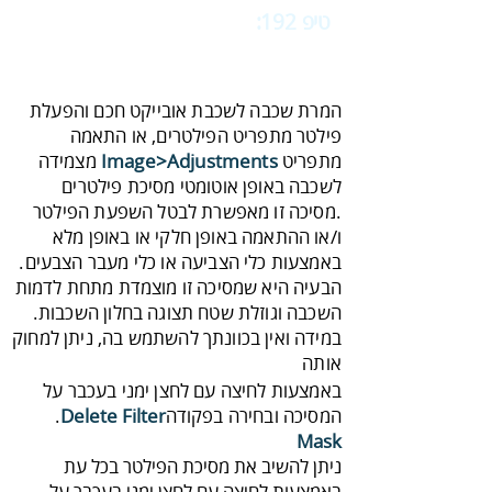
טיפ 192:
‬‬
מחיקה והוספת מסיכת
פילטר
‬מתפריט‭ ‬
Image‭>‬Adjustments‭
‬אותה
‬המסיכה‭ ‬ובחירה‭ ‬בפקודה
Delete‭ ‬Filter‭
‭ ‬.
‭ ‬
‬Mask