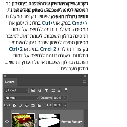
‬הוזזה‭ ‬נקודת‭ ‬האפס)‭.‬
Cmd‭+‬\‭
‬ במק‭ ,‬או‭ ‬
Ctrl‭+‬\‭
‬בקיצור‭ ‬המקלדת‭ ‬
‬במק‭,‬ או‭ ‬
Cmd‭+‬2‭
Ctrl‭+‬2‭
‬השכבה‭ ‬בחלון‭ ‬השכבות או על הערוץ המשולב
בחלון הערוצים.