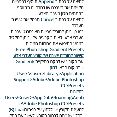
לחיצה‭ ‬על‭ ‬כפתור‭ ‬
Append‭
‬בתחתית‭ ‬חלון‭ ‬מעברי‭ ‬הצבע‭.‬
לחיצה‭ ‬על‭ ‬כפתור‭ ‬
Cancel‭
‬הערכה‭.‬
‬במנוע‭ ‬החיפוש‭ ‬את‭ ‬מחרוזת‭ ‬המילים‭:‬
Free‭ ‬Photoshop‭ ‬Gradient‭ ‬Presets ‬‭
קישור‭ ‬להורדה‭ ‬ישירה‭ ‬של‭ ‬קובץ‭ ‬מעברי‭ ‬צבע
‭.‬
את‭ ‬הקובץ‭ ‬יש‭ ‬למקם‭ ‬בתיקיית‭ ‬
Gradients‭
‬שבמיקום‭ ‬הבא:
במק:
‬Users\‭<‬user>Library‭>‬Application‭
‬Support‭>‬Adobe\Adobe‭ ‬Photoshop‭
‬CC\Presets
בחלונות‭:‬
Users\‭<‬user‭>‬\AppData\Roaming\Adob
e\Adobe
Photoshop CC\Presets
לטעינת‭ ‬הקובץ‭ ‬יש‭ ‬ללחוץ‭ ‬על‭ ‬כפתור‭ ‬
(B) Load‭
‬ובחלון‭ ‬שנפתח‭ ‬לבחור‭ ‬בקובץ‭ ‬ולאשר‭ ‬את‭ ‬החלון‭.‬