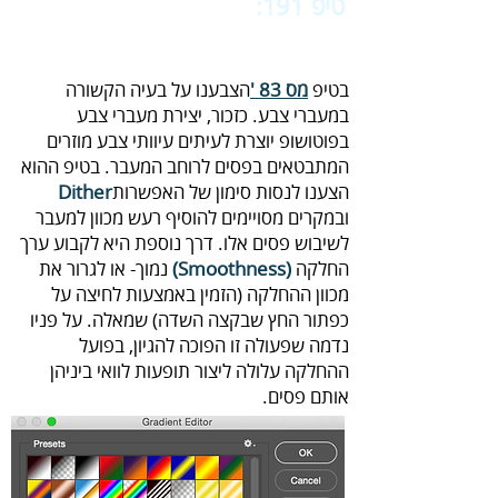
טיפ 191:
‬‬
שיטות להחלקת מעבר
צבע
בטיפ‭ ‬
מס‮'‬‭ ‬83‭
‬הצענו‭ ‬לנסות‭ ‬סימון‭ ‬של‭ ‬האפשרות‭ ‬
Dither‭
‬החלקה‭ ‬‭
(‬Smoothness‭)‬‭
‬אותם‭ ‬פסים‭.‬