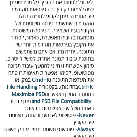
‬את‭ ‬העדפות‭ ‬התוכנה‭ ‬
‭) ‬
Cmd‭+‬K
‭ ‬בחלונות)‭ .‬בקטגוריה ‬
Ctrl‭+‬K
File‭ ‬Handling
,
בתחתית‭ ‬החלון‭ ‬באפשרות‭
‬Maximize‭ ‬PSD‭
‬and‭ ‬PSB‭ ‬File‭ ‬Compatibility
‭ ‬
‬באחת‭ ‬משלוש‭ ‬האפשרויות‭ ‬הבאות‭:‬‭‬
Never‬-
‬של‭ ‬הקובץ
Always‭‬-
‬של‭ ‬הקובץ