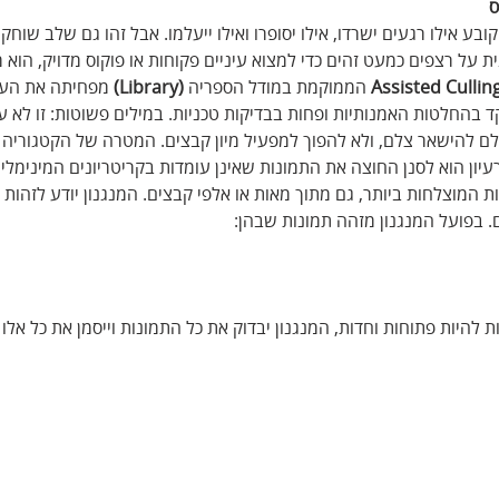
 
ובע אילו רגעים ישרדו, אילו יסופרו ואילו ייעלמו. אבל זהו גם שלב שוחק, 
 על רצפים כמעט זהים כדי למצוא עיניים פקוחות או פוקוס מדויק, הוא מ
Assisted Cullin
 הממוקמת במודל הספריה
 (Library) 
מפחיתה את העו
בהחלטות האמנותיות ופחות בבדיקות טכניות. במילים פשוטות: זו לא עו
 להישאר צלם, ולא להפוך למפעיל מיון קבצים. המטרה של הקטגוריה 
הרעיון הוא לסנן החוצה את התמונות שאינן עומדות בקריטריונים המינימל
המוצלחות ביותר, גם מתוך מאות או אלפי קבצים. המנגנון יודע לזהות ב
ם. בפועל המנגנון מזהה תמונות שבהן:
היות פתוחות וחדות, המנגנון יבדוק את כל התמונות וייסמן את כל אלו 