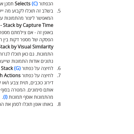
הכפתור 
(C)
Selects
 תסנן א
בשלב זה תוכלו לקבוע מה יי
המאפשר ליצור מהתמונות ער
Stack by Capture Time -
 
באופן זה - אם צילמתם מספר 
הפסקה של מספר דקות בין הצ
tack by Visual Similarity - 
התמונות. גם כאן תוכלו לגרו
נתונים אודות התמונות שייער
לחיצה על כפתור 
(G)
 Stack
 
לחיצה על כפתור 
h Actions
דירוג כוכבים, תוית צבע ו/או
אותם סימונים. המטרה בסוף ה
מהתמונות אוסף תמונות 
(I)
.
באותו אופן תוכלו לסמן את הת