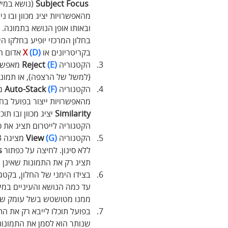
 Subject Focus
 (נושא במיק
מהאפשרויות יציג מכוון ובו 
ובאותו אופן הנושא בתמונה. כ
בחלון המרכזי יופיע בחלקו הי
בקריטריונים או 
(D)
X
 אדום ה
הקטגוריה 
(E)
 Reject 
מאפשרת
(למשל של הרצפה), או תמונ
הקטגוריה 
(F)
 Auto-Stack 
מ
מהאפשרויות ייצור בפועל בחל
Similarity
 יציג מכוון ובו ת
הקטגוריה לייטרום תציג את כ
הקטגוריה
(G)
 View 
מציגה 3 כפתורים המסננים את תצוגת התמונות - לחיצה על כפתור 
ללא סינון. לחיצה על כפתור 
s
תציג רק את התמונות שאינן ע
בצידו הימני של החלון, בקטגו
עד כמה הנושא והעיניים במיק
ממנו מטושטש בשל עומק שדה ר
בפועל תוכלו לייבא רק את הת
שנותר הוא לסמן את התמונות 