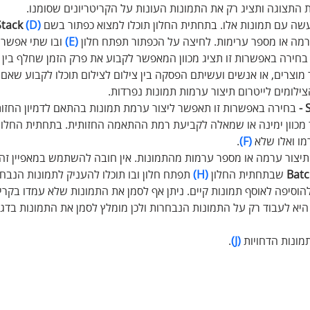
ת התצוגה ותציג רק את התמונות העונות על הקריטריונים שסומנו.
עשה עם תמונות אלו. בתחתית החלון תוכלו למצוא כפתור בשם 
(D)
Stack
מה או מספר ערימות. לחיצה על הכפתור תפתח חלון
 (E)
 ובו שתי אפשרוי
בחירה באפשרות זו תציג מכוון המאפשר לקבוע את פרק הזמן שחלף בין כל
מוצרים, או אנשים ועשיתם הפסקה בין צילום לצילום תוכלו לקבוע שאם 
ילומים לייטרום תיצור ערמות תמונות נפרדות.
S
בחירה באפשרות זו תאפשר ליצור ערמת תמונות בהתאם לדמיון החזותי
ר מכוון ימינה או שמאלה לקביעת רמת ההתאמה החזותית. בתחתית החלון י
מו ואלו שלא 
(F)
.
תיצור ערמה או מספר ערמות מהתמונות. אין חובה להשתמש במאפיין זה.
Batc
 שבתחתית החלון 
(H)
 תפתח חלון ובו תוכלו להעניק לתמונות הנבחרו
 להוסיפה לאוסף תמונות קיים. ניתן אף לסמן את התמונות שלא עמדו בקריט
יא לעבוד רק על התמונות הנבחרות ולכן מומלץ לסמן את התמונות בדגלון
מונות הדחויות 
(J)
.