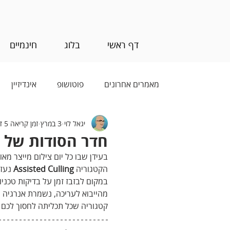
דף ראשי
בלוג
חינמיים
מאמרים אחרונים
פוטושופ
אינדיזיין
יגאל לוי
3 במרץ
זמן קריאה 5 דקות
בינה מלאכותית (AI)
חדר הסודות של לייטרום 78 - סי
בעידן שבו כל יום צילום מייצר מא
הקטגוריה 
Assisted Culling
 נעז
במקום לבזבז זמן על בדיקות טכני
מהייבוא לעריכה, נשמרת אנרגיה י
קטגוריה שכל תכליתה לחסוך לכם ז