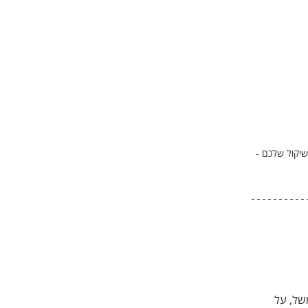
שיקול שלכם - 
.
 3 כפתורים - לחיצה, למשל, על 