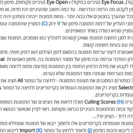
וד), 
Focus
Eye
 (עיניים במיקוד) ו-
Open
Eye
 (עיניים פקוחות). סימון כ
ניתן לקבוע מה הרמה הנדרשת - עד כמה חשוב שהעיניים יהיו חדות, או מע
כל שהערך במכוונים אלו גבוה יותר - פחות תמונות ייבחרו והסינון יהיה קפ
מני העליון של דמות התמונה סימון של 
V
 ירוק 
(C)
 המציין שהתמונה עומד
מציין שהיא כשלה באחד המאפיינים.
 לסנן החוצה תמונות שאינן קשורות לתהליך כמו מסמכים, תמונות שצו
ות עם בעיות חשיפה קשות.
אפשרת ליצור ערימת תמונות בהתאם לזמן הצילום ו/או דמיון חזותי. סימו
ון המרכזי ערימה ובה סימון של מספר התמונות בה. סימון האפשרות 
al
וכלו לקבוע את מידת הדמיון החזותי בין התמונות (מדומה פחות לדומה מאו
מות הערימות שנותרו ומס׳ התמונות שלא נערמו.
All
 תציג את 
Select
 תציג רק את התמונות העומדות בקריטריונים ולחיצה על כפתור 
s
ומדות בקריטריונים.
ריה 
(H)
Culling Scores
 תוכלו לראות את הציונים של התמונות המסומ
וד וכמה מהתמונות העיניים כנראה פקוחות. ראוי לציין שכאשר הנושא ח
דוד - הציון יורד...
מונות שעומדות בקריטריונים אלו ולחסוך ייבוא של תמונות שממילא תמחק
לייבוא תיבות הסימון 
(J)
 ולאחר ללחוץ על כפתור 
(K)
 Import 
לייבוא התמ