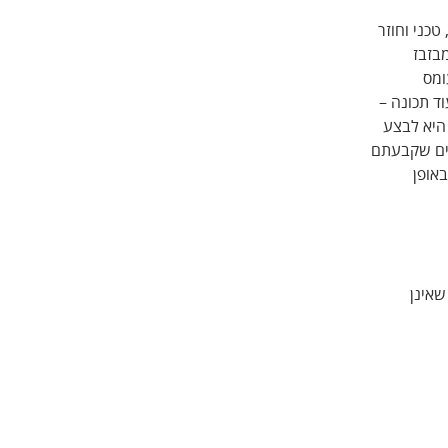
טכני וחוזר 
בזבז 
מס 
ד תכונה – 
היא לבצע 
יים שקבעתם 
אופן 
שאינן 