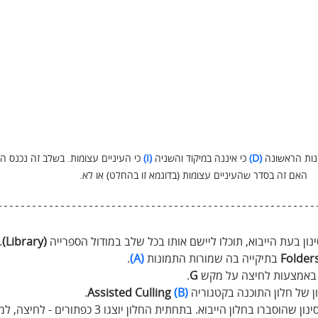
נות הראשונה 
(D)
 כי איננה במיקוד והשניה 
(I)
 כי העיניים עצומות. בשלב זה נכנס ה
האם זה בסדר שהעיניים עצומות (בדוגמא זו בהחלט) או לא.
ן בעת הייבוא, תוכלו ליישם אותו בכל שלב במודול הספרייה 
(Library)
 
Folder
 בתיקייה בה שמורות התמונות 
(A)
.
באמצעות לחיצה על מקש 
G
.
ן של חלון התוכנה בקטגוריה 
(B)
Assisted Culling
. 
בשלב זו יוצגו כל קטגוריות הסינון שהוסברו בחלון הייבוא. בתחתית החלון יוצגו