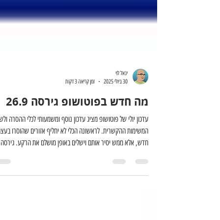
יגאל לוי
30 ביולי 2025
זמן קריאה 3 דקות
מה חדש בפוטושופ גירסה 26.9
עדכון יולי של פוטושופ מציג עדכון נוסף ומשמעותי לכלי ההסרה ולש
המשימות ההקשרית. לראשונה הכלי לא יחליף אזורים שהוסרו בעצ
חדש, אלא ממש יסיר אותם וישלים באופן מושלם את הרקע. גירסה ז
מאפשרת לבחור במודל הבינה המלאכותית בו תשתמש התוכנה למילו
אזורים. נשמע אולי זניח, אך תכונה זו נוספה לאחר תלונות משתמש
שבמקרים מסויימים הבינה המלאכותית הישנה עשתה עבודה טובה
יותר. עדכון זה משכלל את אופן שיתוף קבצים עם עמיתים לעבודה