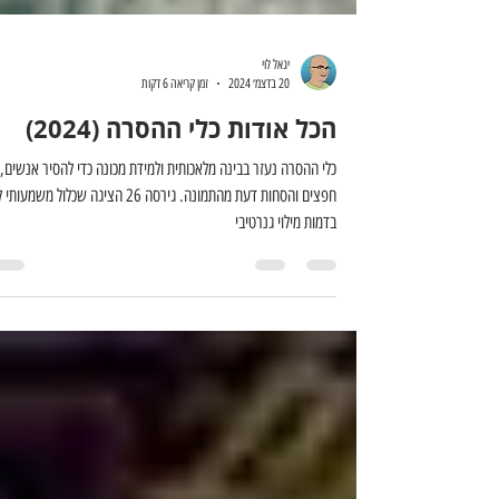
יגאל לוי
20 בדצמ׳ 2024
זמן קריאה 6 דקות
הכל אודות כלי ההסרה (2024)
כלי ההסרה נעזר בבינה מלאכותית ולמידת מכונה כדי להסיר אנשים,
חפצים והסחות דעת מהתמונה. גירסה 26 הציגה שכלול משמעו
בדמות מילוי גנרטיבי