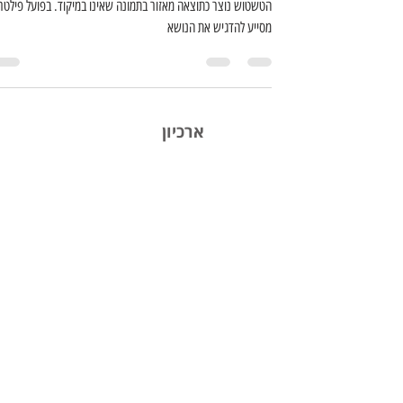
סודות הפילטרים 23 - Field Blur
הפילטר Field Blur מאפשר ליצור אפקט של עומק שדה רדוד, בו
מסייע להדגיש את הנושא
ארכיון