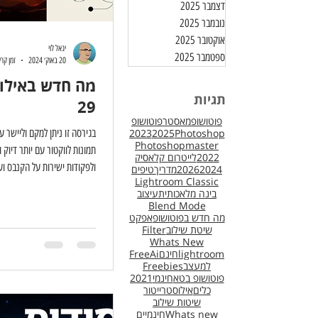
דצמבר 2025
נובמבר 2025
אוקטובר 2025
יגאל לוי
ספטמבר 2025
20 באוק׳ 2024
זמן קריאה 
מה חדש באילוס
תגיות
29
פוטושופמאסטר
פוטושופ
Photoshop
2025
2023
בגירסה זו ניתן למקם וליישר ע
Photoshopmaster
תמונות לווקטור עם יותר דיוק 
2022
לייטרום קלאסיק
ולפקודות ישירות על הקנבס וע
2024
2026
מדריך
טיפים
Lightroom Classic
בינה מלאכותית
עיצוב
Blend Mode
מה חדש בפוטושופ
אפקט
שיטת שילוב
Filter
Whats New
lightroom
חינם
Ai
Free
למעצב
Freebies
פוטושופ בטא
חינמי
2021
כלים
אילוסטרייטור
שיטות שילוב
Whats new
חינמיים