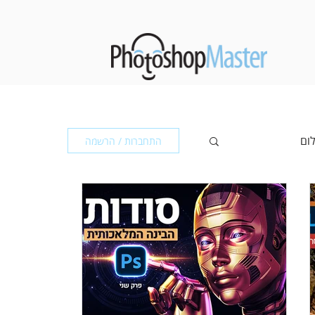
לום
התחברות / הרשמה