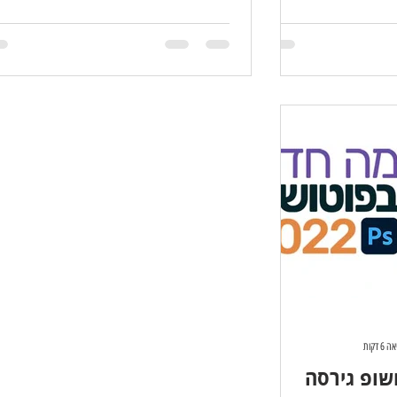
6 דקות
שופ גירסה