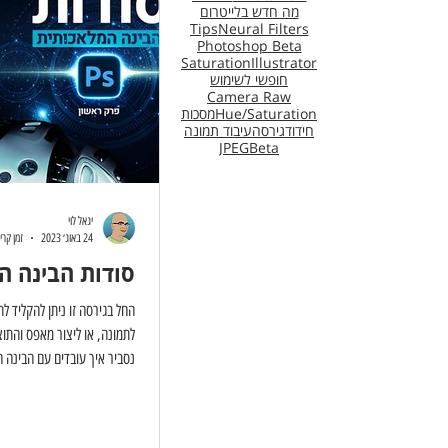
מה חדש בלייטרום
Tips
Neural Filters
Photoshop Beta
Saturation
Illustrator
חופשי לשימוש
Camera Raw
Hue/Saturation
מסכות
חידוד
גירסה
עיבוד תמונה
JPEG
Beta
יגאל לוי
24 באוג׳ 2023
זמן קריאה 5
סודות הבינה המ
החל בגירסה זו ניתן להקליד ל
לתמונה, או ליצור מאפס והתו
נסביר איך עובדים עם הבינה 