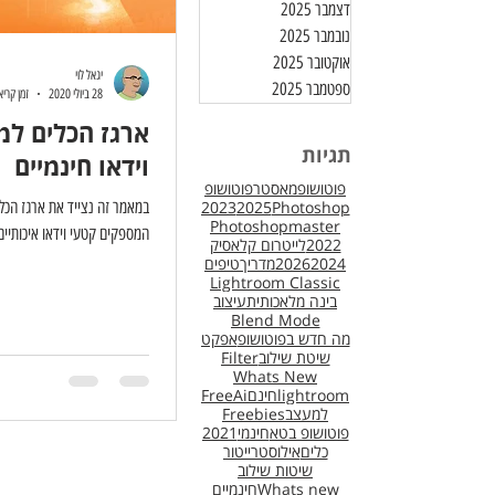
דצמבר 2025
נובמבר 2025
אוקטובר 2025
יגאל לוי
ספטמבר 2025
28 ביולי 2020
זמן קריאה 4 
תגיות
וידאו חינמיים
פוטושופמאסטר
פוטושופ
Photoshop
2025
2023
במאמר זה נצייד את ארגז הכל
Photoshopmaster
המספקים קטעי וידאו איכותיים
2022
לייטרום קלאסיק
2024
2026
מדריך
טיפים
Lightroom Classic
בינה מלאכותית
עיצוב
Blend Mode
מה חדש בפוטושופ
אפקט
שיטת שילוב
Filter
Whats New
lightroom
חינם
Ai
Free
למעצב
Freebies
פוטושופ בטא
חינמי
2021
כלים
אילוסטרייטור
שיטות שילוב
Whats new
חינמיים