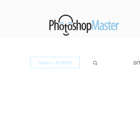
לום
התחברות / הרשמה