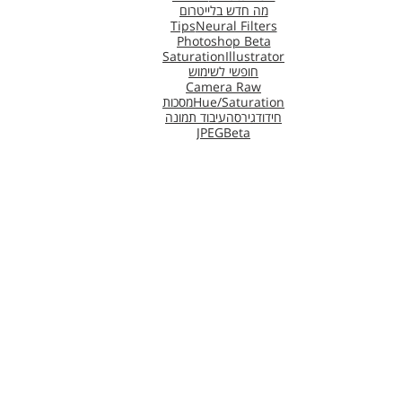
מה חדש בלייטרום
Tips
Neural Filters
Photoshop Beta
Saturation
Illustrator
חופשי לשימוש
Camera Raw
Hue/Saturation
מסכות
חידוד
גירסה
עיבוד תמונה
JPEG
Beta