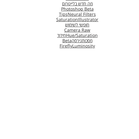
מה חדש בלייטרום
Photoshop Beta
Tips
Neural Filters
Saturation
Illustrator
חופשי לשימוש
Camera Raw
Hue/Saturation
חידוד
מסכות
גירסה
Beta
Firefly
Luminosity