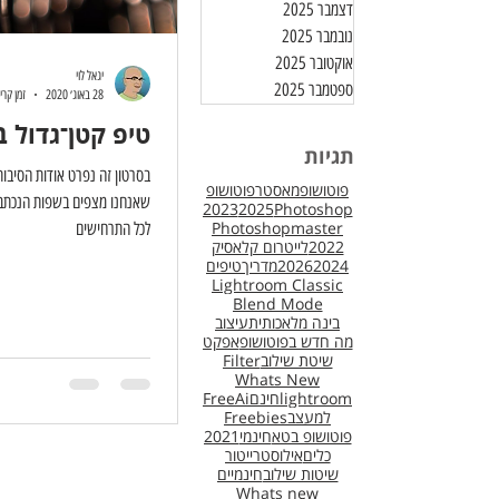
דצמבר 2025
נובמבר 2025
אוקטובר 2025
יגאל לוי
ספטמבר 2025
28 באוג׳ 2020
זמן קריאה 1
טיפ קטן־גדול בפ
תגיות
בסרטון זה נפרט אודות הסיבו
פוטושופמאסטר
פוטושופ
שאנחנו מצפים בשפות הנכתבו
2023
2025
Photoshop
Photoshopmaster
לכל התרחישים
2022
לייטרום קלאסיק
2024
2026
מדריך
טיפים
Lightroom Classic
Blend Mode
בינה מלאכותית
עיצוב
מה חדש בפוטושופ
אפקט
שיטת שילוב
Filter
Whats New
lightroom
חינם
Ai
Free
למעצב
Freebies
פוטושופ בטא
חינמי
2021
כלים
אילוסטרייטור
שיטות שילוב
חינמיים
Whats new