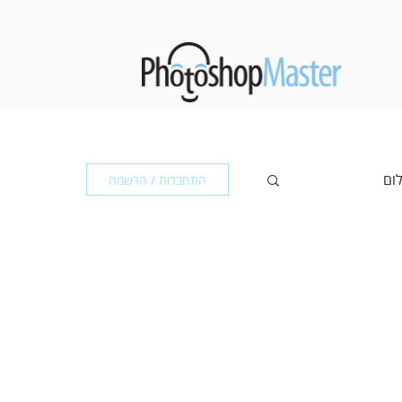
לום
התחברות / הרשמה