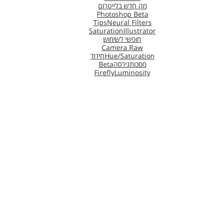
מה חדש בלייטרום
Photoshop Beta
Tips
Neural Filters
Saturation
Illustrator
חופשי לשימוש
Camera Raw
Hue/Saturation
חידוד
מסכות
גירסה
Beta
Firefly
Luminosity