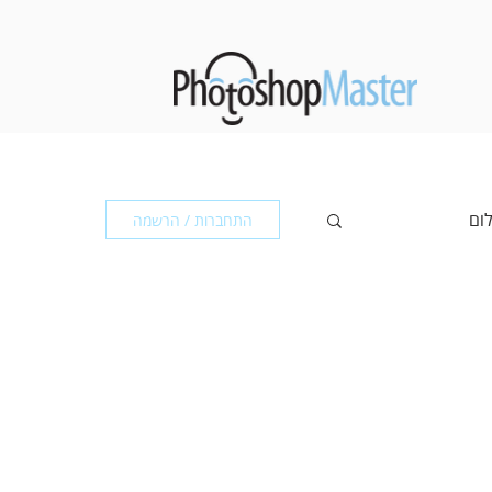
לום
התחברות / הרשמה