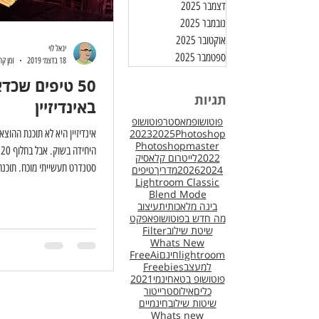
דצמבר 2025
נובמבר 2025
אוקטובר 2025
יגאל לוי
ספטמבר 2025
18 בדצמ׳ 2019
זמן קריאה
50 טיפים שכד
תגיות
באינדיזיין
פוטושופמאסטר
פוטושופ
Photoshop
2025
2023
אינדיזיין היא לא תוכנת ההוצ
Photoshopmaster
ה
2022
לייטרום קלאסיק
סטנדרט תעשייתי מוכח. תוכנה
2024
2026
מדריך
טיפים
Lightroom Classic
Blend Mode
בינה מלאכותית
עיצוב
מה חדש בפוטושופ
אפקט
שיטת שילוב
Filter
Whats New
lightroom
חינם
Ai
Free
למעצב
Freebies
פוטושופ בטא
חינמי
2021
כלים
אילוסטרייטור
שיטות שילוב
חינמיים
Whats new