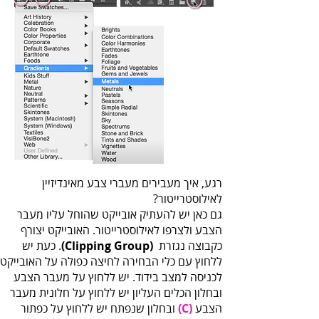
‬לאילוסטרייטור‭?‬
‬כקבוצה‭ ‬נגזרת‭ ‬‭.
(‬Clipping‭ ‬Group‭)
‬הצבע
(C)