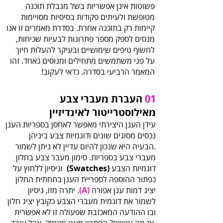
‬המאמר‭ ‬הרביעי בסדרה. כדאי לעקוב!
01‭‬
‬מאילוסטרייטור‭ ‬לאינדיזיין
‬דוגמיות‭ ‬הצבע‭ ‬‭
(‬Swatches‭) ‬
‬יציג‭ ‬דמות‭ ‬ענן‭ ‬אפורה‭ ‬‭.
(‬A‭)‬‭‬‭