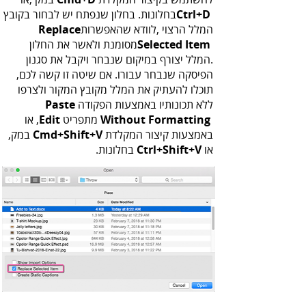
Ctrl‭+‬D
‬המלל‭ ‬הרצוי‭, ‬לוודא‭ ‬שהאפשרות‭ ‬
Replace
Selected‭ ‬Item‭
‬ללא‭ ‬תכונותיו‭ ‬באמצעות‭ ‬הפקודה ‭ ‬
Paste
‭ ‬ מתפריט‭ ‬,
Without Formatting
Edit
‬באמצעות‭ ‬קיצור‭ ‬המקלדת
Cmd‭+‬Shift‭+‬V
‬או‭ ‬
‭ ‬בחלונות‭.‬
Ctrl‭+‬Shift‭+‬V