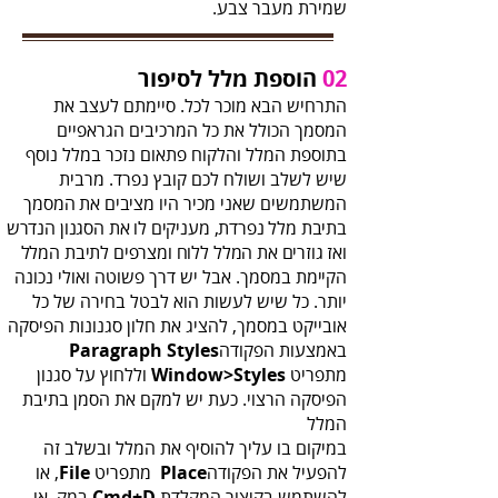
‬שמירת‭ ‬מעבר‭ ‬צבע‭.‬
02‭‬
‬ הוספת‭ ‬מלל‭ ‬לסיפור
‬המשתמשים‭ ‬שאני‭ ‬מכיר‭ ‬היו‭
‬הקיימת
‬באמצעות‭ ‬הפקודה‭ ‬
Paragraph‭ ‬Styles‭
‬מתפריט ‭ ‬
Window‭>‬Styles
‬המלל‭
‬להפעיל‭ ‬את‭ ‬הפקודה‭ ‬
Place‭
‬ מתפריט‭ ‬,
File‭
‬להשתמש‭ ‬בקיצור‭ ‬המקלדת‭ ‬
Cmd‭+‬D