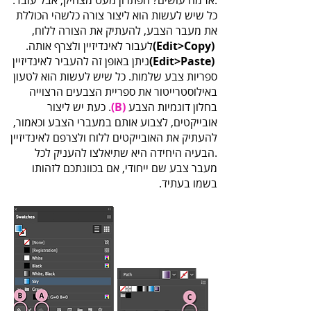
‬את‭ ‬מעבר‭ ‬הצבע‭ ,‬להעתיק‭ ‬את‭ ‬הצורה‭ ‬ללוח‭ ‬‭,
‬לעבור‭ ‬לאינדיזיין‭ ‬ולצרף‭ ‬אותה‭ ‬‭.
(‬Edit‭>‬Copy‭)‬‭
(‬Edit‭>‬Paste‭)‬‭
‬בחלון‭ ‬דוגמיות‭ ‬הצבע‭ .‬‭
(‬B‭)‬‭
‬בשמו בעתיד.‭