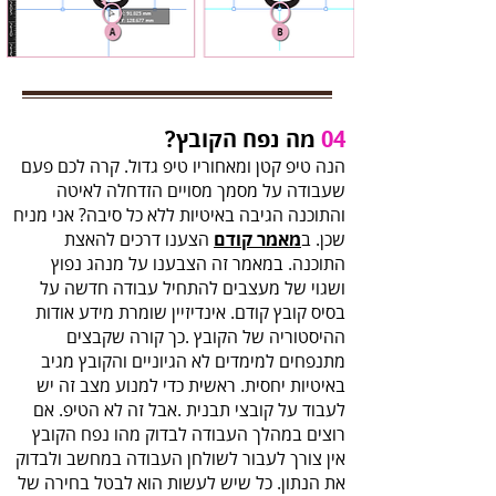
04‭‬
מה‭ ‬נפח‭ ‬הקובץ‭?‬
‬שכן‭.‬ ב
מאמר‭ ‬קודם