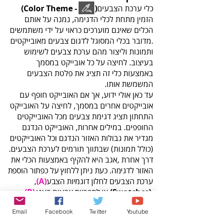
כלי‭ ‬ערכת‭ ‬הצבעים‭
(‬Color‭ ‬Theme‭ - ‬‭ ‬‭)
‬המשמשת‭ ‬אותו‭.‬
‬ה
‬ערכת‭ ‬הצבעים‭ ‬לחלון‭ ‬דוגמיות‭ ‬הצבע‭,
(‬A)‬‭
‬‭ ‬ או‭ ‬לספריית‭ ‬צבעים‭ ‬בענן ‭ ‬‭.
‬‭(‬Swatches‭)
(‬B‭)
‬‭ ‬
Email
Facebook
Twitter
Youtube