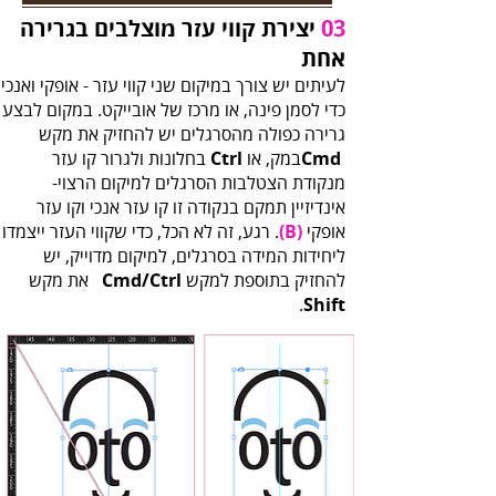
03‭‬
‬אחת
‬במק‭,‬ או‭ ‬
Cmd‭
Ctrl‭
‬מנקודת‭ ‬הצטלבות‭ ‬הסרגלים‭ ‬למיקום‭ ‬הרצוי‭ -
‬אופקי‭ .
‬‭(‬B‭)‬‭
‬להחזיק‭ ‬בתוספת‭ ‬למקש‭ ‬
Cmd‭/‬Ctrl‭ ‬
‬
‬.
Shift‭