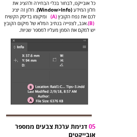
‬חלון‭ ‬המידע‭ ‬‭.
(‬Window‭>‬Info‭)‬‭
‬לכם‭ ‬את‭ ‬נפח‭ ‬הקובץ‭ ‬‭
(‬A‭)
‬‭.
(‬B‭)
‬יש‭ ‬למקם‭ ‬את‭ ‬הסמן‭ ‬מעליו‭ ‬למספר‭ ‬שניות‭.‬
05‬
‬אובייקטים