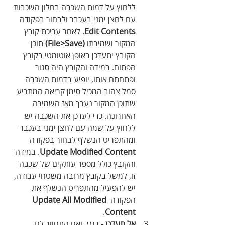
ללחוץ על דמות השכבה בחלון השכבות 
עם לחצן ימני בעכבר ולבחור בפקודה 
Edit Contents
. לאחר עריכת קובץ 
המקור ושמירתו 
(File>Save)
 תוכן 
הקובץ יתעדכן באופן אוטומטי בקובץ 
הפתוח. במידה והקובץ היה סגור 
ופתחתם אותו, יופיע בדמות השכבה 
סמל צהוב המכיל סימן קריאה המתריע 
שתוכן המקור נערך מאז השמירה 
האחרונה. כדי לעדכן את השכבה יש 
ללחוץ על שמה עם לחצן ימני בעכבר 
ומהתפריט הנשלף לבחור בפקודה 
Update Modified Content
. במידה 
והקובץ כולל מספר עותקים של שכבה 
זו, למשל בקובץ מרובה משטחי עבודה, 
יש להפעיל מהתפריט הנשלף את 
הפקודה 
Update All Modified 
.
Content
אל תעדכן - 
רגע, ואם התחוור לנו 