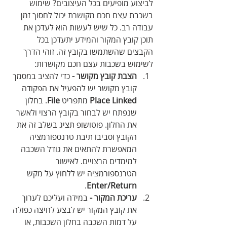
לביצוע מופיעים בכל העיצובים? שימוש 
בשכבת עצם חכם מקושרת יכול לחסוך זמן 
עבודה רב. כל שיש לעשות הוא לעדכן את 
תוכן קובץ המקור והמידע יתעדכן בכל 
הקבצים שהשתמשו בקובץ זה. זוהי הדרך 
לשימוש בשכבות עצם חכם מקושרות:
הצבת קובץ מקושר - 
כדי להציב במסמך 
קובץ מקושר יש להפעיל את הפקודה 
Place Linked
 מתפריט 
File
. בחלון 
שנפתח יש לבחור בקובץ הרצוי ולאשר 
את החלון. פוטושופ תציג בשלב זה את 
הקובץ וסביבו תיבת טרנספורמציה 
המאפשרת להתאים את גודל השכבה 
למימדים הרצויים. לאישור 
הטרנספורמציה יש ללחוץ על מקש 
.
Enter/Return
עריכת המקור -
 במידה ועליכם לערוך 
את קובץ המקור יש לבצע לחיצה כפולה 
על דמות השכבה בחלון השכבות, או 