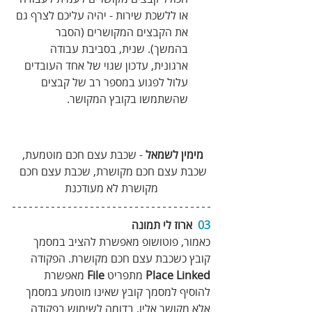
או ללשכת שירות - יהיה עליכם לצרף גם 
את הקבצים המקושרים (הסבר 
בהמשך). שנית, בסביבת עבודה 
ארגונית, עדכון שגוי של אחד העובדים 
עלול לפגוע במספר רב של קבצים 
שהשתמשו בקובץ המקושר.
מימין‭ ‬לשמאל‭
 -‬‭ ‬שכבת‭ ‬עצם‭ ‬חכם‭ ‬מוטמעת‭,‬ 
שכבת‭ ‬עצם‭ ‬חכם‭ ‬מקושרת‭,‬ שכבת‭ ‬עצם‭ ‬חכם‭ 
‬מקושרת‭ ‬לא‭ ‬מעודכנת
03
  ארוז לי תמונה
כאמור, פוטושופ מאפשרת להציב במסמך 
קובץ כשכבת עצם חכם מקושרת. הפקודה 
Place Linked
 מתפריט 
File
 מאפשרת 
להוסיף למסמך קובץ שאינו מוטמע במסמך 
אלא מקושר אליו, בדומה לשימוש בפקודה 