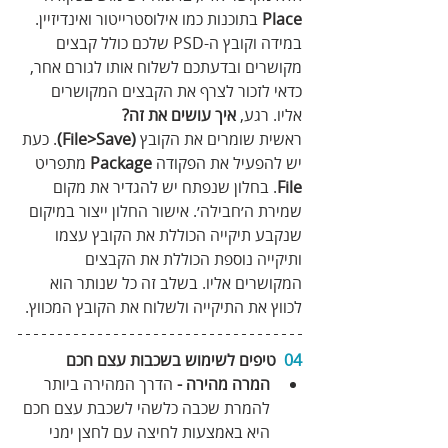
Place
 בתוכנות כמו אילוסטרייטור ואינדיזיין. 
במידה וקובץ ה-PSD שלכם כולל קבצים 
מקושרים ובדעתכם לשלוח אותו לגורם אחר, 
כדאי לזכור לצרף את הקבצים המקושרים 
אליו. רגע, 
איך עושים את זה?
ראשית שומרים את הקובץ 
(File‪>‬Save)
. כעת 
יש להפעיל את הפקודה 
Package
 מתפריט 
File
. בחלון שנפתח יש להגדיר את מקום 
שמירת ה׳חבילה׳. אישור החלון ייצור במיקום 
שנקבע תיקייה הכוללת את הקובץ עצמו 
ותיקייה נוספת הכוללת את הקבצים 
המקושרים אליו. בשלב זה כל שנותר הוא 
לכווץ את התיקייה ולשלוח את הקובץ המכווץ.
04
טיפים לשימוש בשכבות עצם חכם 
המרה מהירה - 
הדרך המהירה ביותר 
להמרת שכבה כלשהי לשכבת עצם חכם 
היא באמצעות לחיצה עם לחצן ימני 