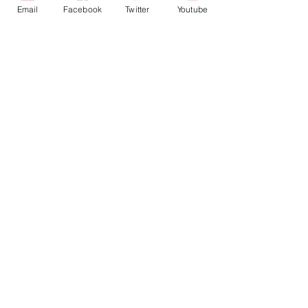
Email
Facebook
Twitter
Youtube
תגובות
הכל אודות כלי ההסרה
כתיבת תגובה...