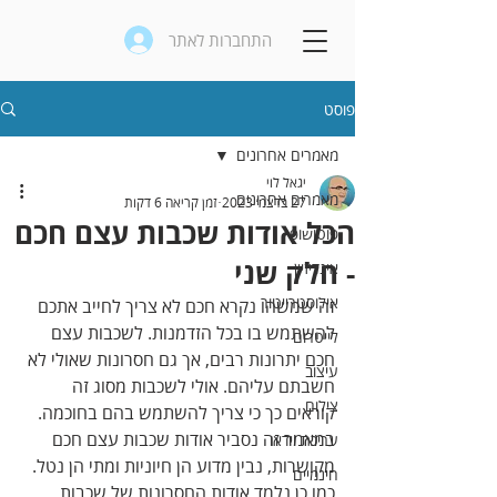
התחברות לאתר
פוסט
מאמרים אחרונים
יגאל לוי
מאמרים אחרונים
27 בדצמ׳ 2023
זמן קריאה 6 דקות
הכל אודות שכבות עצם חכם
פוטושופ
- חלק שני
אינדיזיין
אילוסטרייטור
זה שמשהו נקרא חכם לא צריך לחייב אתכם 
להשתמש בו בכל הזדמנות. לשכבות עצם 
לייטרום
חכם יתרונות רבים, אך גם חסרונות שאולי לא 
עיצוב
חשבתם עליהם. אולי לשכבות מסוג זה 
צילום
קוראים כך כי צריך להשתמש בהם בחוכמה. 
במאמר זה נסביר אודות שכבות עצם חכם 
עריכת וידאו
מקושרות, נבין מדוע הן חיוניות ומתי הן נטל. 
חינמיים
כמו כן נלמד אודות החסרונות של שכבות 