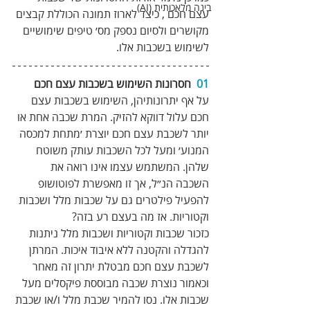
בינה מלאכותית (AI)
עצם חכם , כיצד לארוז תמונה הכוללת קבצים 
מקושרים ולסיום נספק מס׳ טיפים שימושיים 
לשימוש בשכבות אלו.
01 
 חסרונות השימוש בשכבות עצם חכם 
על אף יתרונותיהן, השימוש בשכבות עצם 
חכם עלול דווקא להזיק. המרת שכבה אחת או 
יותר לשכבת עצם חכם יוצרת ׳מתחת למכסה 
המנוע׳ ומעל לכל השכבות עותק משוטח 
שלהן. המשתמש עצמו אינו רואה את 
השכבה הנ״ל, אך זו מאפשרת לפוטושופ 
להפעיל פילטרים גם על שכבות מלל ושכבות 
וקטוריות. אז מה בעצם רע בזה?
כזכור שכבות וקטוריות ושכבות מלל ניתנות 
להגדלה והקטנה ללא איבוד איכות. המרתן 
לשכבת עצם חכם מבטלת יתרון זה מאחר 
וכאמור נוצרת שכבה מבוססת פיקסלים מעל 
שכבות אלו. נסו להמיר שכבת מלל ו/או שכבת 