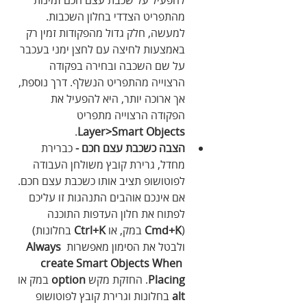
להפעיל על שכבת עצם חכם זמינות 
מהתפריט הצדדי בחלון השכבות. 
למעשה, חלק גדול מהפקודות זמין רק 
באמצעות לחיצה עם לחצן ימני בעכבר 
על שם השכבה ובחירה בפקודה 
הרצוייה מהתפריט הנשלף. דרך נוספת, 
אך ארוכה יותר, היא להפעיל את 
הפקודה הרצוייה מתפריט 
. 
Layer>Smart Objects
הצבה כשכבת עצם חכם - 
כברירת 
מחדל, גרירת קובץ משולחן העבודה 
לפוטושופ תציב אותו כשכבת עצם חכם. 
אם אינכם אוהבים התנהגות זו עליכם 
לפתוח את חלון העדפות התוכנה 
(
Cmd+K
 במק, או 
Ctrl+K
 בחלונות) 
ולבטל את הסימון מאפשרות 
Always 
create Smart Objects When 
Placing
. החזקת מקש 
option
 במק או 
alt
 בחלונות וגרירת קובץ לפוטושופ 