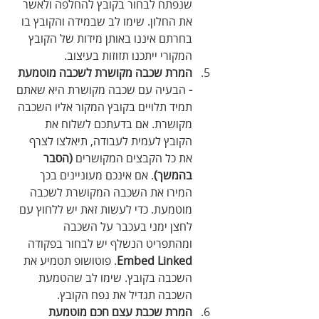
שנפתח לבחור בקובץ להחלפה ולאשר 
את החלון. שימו לב שבמידה והקובץ בו 
בחרתם איננו באותן מידות של הקובץ 
המקורי ייתכנו תזוזות בעיצוב.
המרת שכבה מקושרת לשכבה מוטמעת 
- 
הבעיה עם שכבה מקושרת היא שאתם 
תמיד תלויים בקובץ המקור אליו השכבה 
מקושרת. אם בדעתכם לשלוח את 
הקובץ לעמית לעבודה, תיאלצו לצרף 
את כל הקבצים המקושרים 
‭)‬הסבר‭ 
‬בהמשך‭(‬
. אם אינכם מעוניינים בכך 
המירו את השכבה המקושרת לשכבה 
מוטמעת. כדי לעשות זאת יש ללחוץ עם 
לחצן ימני בעכבר על השכבה 
ומהתפריט הנשלף יש לבחור בפקודה 
Embed Linked
. פוטושופ תטמיע את 
השכבה בקובץ. שימו לב שהטמעת 
השכבה תגדיל את נפח הקובץ.
המרת שכבת עצם חכם מוטמעת 