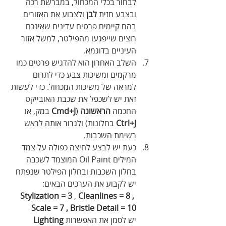
לבחור בכלי המכחול, במברשת רכה 
ובצבע חזית 
לבן
 ולצבוע את האזורים 
בהם קיימים פרטים עדינים שאינכם 
רוצים שייפגעו מהפילטר, למשל אזור 
העיניים בדוגמא.
השלב האחרון הוא להדגיש פרטים כמו 
מרקמים ומשיכות צבע כדי לתרום 
למראה של משיכות המכחול. כדי לעשות 
זאת יש לשכפל את שכבת האובייקט 
החכמה 
הראשונה
 (
Cmd+J
 במק, או 
Ctrl+J
 בחלונות) ולגרור אותה לראש 
רשימת השכבות.
כעת יש לבצע לחיצה כפולה על צמד 
המילים Oil Paint המוצמד לשכבה 
בחלון השכבות ובחלון הפילטר שנפתח 
יש לקבוע את הערכים הבאים:
Stylization = 3
 , 
Cleanlines = 8 , 
Scale = 7 , Bristle Detail = 10
יש לסמן את האפשרות 
Lighting