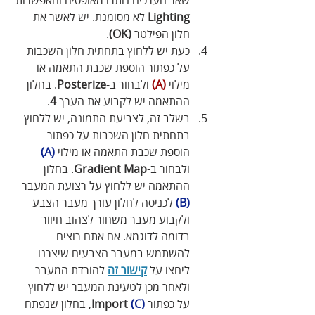
שאר הערכים נותרו מאופסים והאפשרות 
Lighting
 לא מסומנת. יש לאשר את 
חלון הפילטר 
(OK)
.
כעת יש ללחוץ בתחתית חלון השכבות 
על כפתור הוספת שכבת התאמה או 
מילוי 
(A)
 ולבחור ב-
Posterize
. בחלון 
ההתאמה יש לקבוע את הערך 
4
.
בשלב זה, לצביעת התמונה, יש ללחוץ 
בתחתית חלון השכבות על כפתור 
הוספת שכבת התאמה או מילוי 
(A)
ולבחור ב-
Gradient Map
. בחלון 
ההתאמה יש ללחוץ על רצועת המעבר 
(B)
 לכניסה לחלון עורך מעבר הצבע 
ולקבוע מעבר משחור לצהוב חיוור 
בדומה לדוגמא. אם אתם רוצים 
להשתמש במעבר הצבעים שיצרנו 
ליחצו על 
קישור זה
 להורדת המעבר 
ולאחר מכן לטעינת המעבר יש ללחוץ 
על כפתור 
(C)
Import 
, בחלון שנפתח 