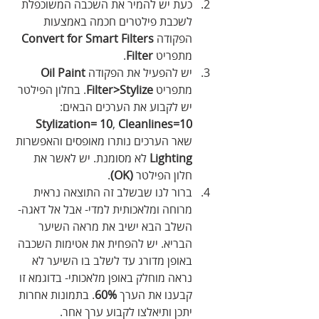
כעת יש להמיר את השכבה המשוכפלת 
לשכבת פילטרים חכמה באמצעות 
הפקודה 
Convert for Smart Filters
מתפריט 
Filter
.
יש להפעיל את הפקודה 
Oil Paint
מתפריט 
Filter>Stylize
. בחלון הפילטר 
יש לקבוע את הערכים הבאים: 
Stylization= 10
, 
Cleanlines=10
שאר הערכים נותרו מאופסים והאפשרות 
Lighting
 לא מסומנת. יש לאשר את 
חלון הפילטר 
(OK)
.
ברור לנו שבשלב זה התוצאה נראית 
מרוחה ומלאכותית למדי- אבל אל דאגה- 
השלב הבא ישיב את מראה השיער 
הבריא. יש להפחית את אטימות השכבה 
באופן מדורג עד לשלב בו השיער לא 
נראה מוחלק באופן מלאכותי- בדוגמא זו 
קבענו את הערך 
60%
. בתמונות אחרות 
יתכן ותיאלצו לקבוע ערך אחר.