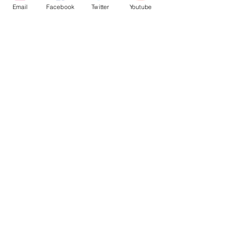
Email
Facebook
Twitter
Youtube
פוטושופמאסטר
פוטושופ
Photoshop
אפקט
Filter
Oil Paint
ציור מתמונה
י שמן
פוטושופ
פוסטים אחרונים
הצג הכול