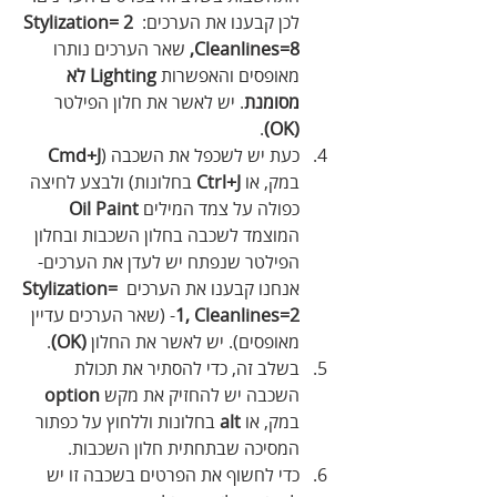
לכן קבענו את הערכים: 
Stylization= 2 
,Cleanlines=8
 שאר הערכים נותרו 
מאופסים והאפשרות 
Lighting לא 
מסומנת
. יש לאשר את חלון הפילטר
.
(OK)
כעת יש לשכפל את השכבה (
Cmd+J
במק, או 
Ctrl+J
 בחלונות) ולבצע לחיצה 
כפולה על צמד המילים 
Oil Paint
המוצמד לשכבה בחלון השכבות ובחלון 
הפילטר שנפתח יש לעדן את הערכים- 
אנחנו קבענו את הערכים 
Stylization= 
1, Cleanlines=2
- (שאר הערכים עדיין 
מאופסים). יש לאשר את החלון 
(OK)
.
בשלב זה, כדי להסתיר את תכולת 
השכבה יש להחזיק את מקש 
option
במק, או 
alt
 בחלונות וללחוץ על כפתור 
המסיכה שבתחתית חלון השכבות.
כדי לחשוף את הפרטים בשכבה זו יש 