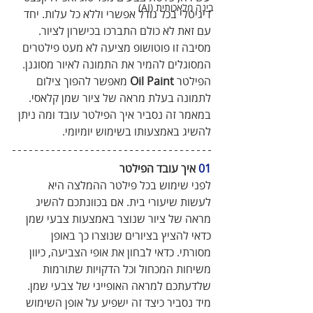
בינה מלאכותית (AI)
דיגיטלי בכל גודל אפשרי וללא כל עלות. יחד 
עם זאת לא כולם התברכו בכישרון לציור. 
מסיבה זו פוטושופ מציעה לא מעט פילטרים 
המסוגלים להמיר את התמונה לאיור מסוגנן. 
הפילטר 
Oil Paint
 מאפשר להפוך צילום 
לתמונה בעלת מראה של ציור שמן קלאסי. 
במאמר זה נסביר איך הפילטר עובד ומה ניתן 
להשיג באמצעותו בשימוש יומיומי.
01
 איך עובד הפילטר
לפני שימוש בכל פילטר ההמלצה היא 
לעשות שיעורי בית. אם בכוונתכם להשיג 
מראה של ציור שנוצר באמצעות צבעי שמן 
כדאי להציץ בציורים שנוצרו כך באופן 
מסורתי. כדאי לבחון את אופי הצביעה, כיוון 
משיחות המכחול וכל הדקויות שתורמות 
שלדעתכם למראה האופייני של צבעי שמן. 
מיד נסביר כיצד זה ישפיע על אופן השימוש 