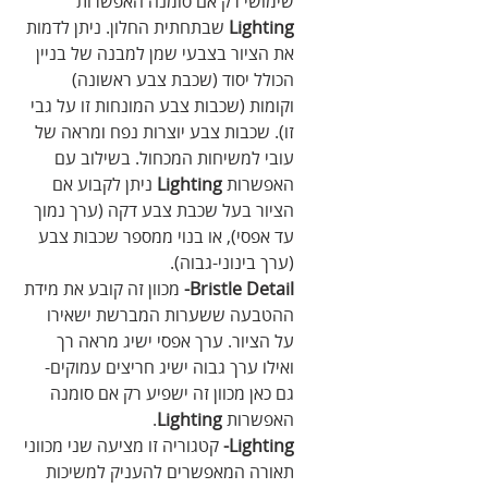
שימושי רק אם סומנה האפשרות 
Lighting
 שבתחתית החלון. ניתן לדמות 
את הציור בצבעי שמן למבנה של בניין 
הכולל יסוד (שכבת צבע ראשונה) 
וקומות (שכבות צבע המונחות זו על גבי 
זו). שכבות צבע יוצרות נפח ומראה של 
עובי למשיחות המכחול. בשילוב עם 
האפשרות 
Lighting
 ניתן לקבוע אם 
הציור בעל שכבת צבע דקה (ערך נמוך 
עד אפסי), או בנוי ממספר שכבות צבע 
(ערך בינוני-גבוה).
Bristle Detail-
 מכוון זה קובע את מידת 
ההטבעה ששערות המברשת ישאירו 
על הציור. ערך אפסי ישיג מראה רך 
ואילו ערך גבוה ישיג חריצים עמוקים- 
גם כאן מכוון זה ישפיע רק אם סומנה 
האפשרות 
Lighting
.
Lighting- 
קטגוריה זו מציעה שני מכווני 
תאורה המאפשרים להעניק למשיכות 