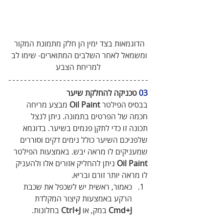
הדוגמאות בצד ימין הן חלק מתמונת המקור 
ומשמאל לאחר השלבים המתוארים- שימו לב 
למריחת הצבע
03
 טכניקה להחלקת שיער
בבסיס הפילטר 
Oil Paint
 מבצע מריחה 
חכמה של הפרטים בתמונה. ניתן לנצל 
תכונה זו כדי לתקן פגמים בשיער. בדוגמא 
שלפניכם השיער כולל נימים דקים וסוררים 
שמעניקים לו מראה יבש. באמצעות הפילטר 
Oil Paint
 ניתן להחליק אזורים אלו ולהעניק 
לו מראה יותר זורם ובריא.
כאמור, ראשית יש לשכפל את שכבת 
הרקע באמצעות קיצור המקלדת 
Cmd+J
 במק, או 
Ctrl+J
 בחלונות.