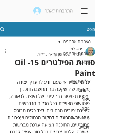
התחברות לאתר
פוסט
מאמרים אחרונים
יגאל לוי
מאמרים אחרונים
8 ביולי 2021
זמן קריאה 5 דקות
סודות הפילטרים 15- Oil
פוטושופ
Paint
אינדיזיין
אילוסטרייטור
כל מי שצייר אי פעם יודע להעריך יצירה 
מקורית שהושקעה בה מחשבה ותכנון 
לייטרום
ומספרת סיפור דרך עיניו של היוצר. לכאורה, 
עיצוב
פוטושופ מצויידת בכל הכלים הנדרשים 
צילום
ליצירת ציורים מרהיבים. לצד כלים מבוססי 
מברשת המסוגלים לחקות מכחולים ועפרונות 
עריכת וידאו
מסורתיים, התוכנה מציעה ערכת מברשות 
חינמיים
עשירה, פלטת צבעים מכל סוג ואפילו קנבס 