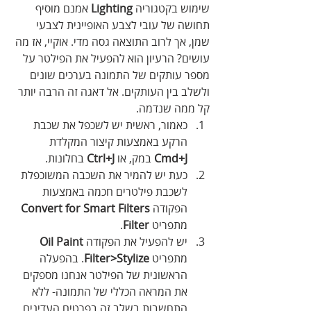
שימוש בקטגוריה 
Lighting
 אמנם מוסיף 
תחושה של עובי לצבע האופיינית לצבעי 
שמן, אך לרוב התוצאה גסה מדי. אוקיי, אז מה 
עושים? הרעיון הוא להפעיל את הפילטר על 
מספר עותקים של התמונה בערכים שונים 
ולשלב בין העותקים. אל דאגה זה הרבה יותר 
קל ממה שנדמה.
כאמור, ראשית יש לשכפל את שכבת 
הרקע באמצעות קיצור המקלדת 
Cmd+J
 במק, או 
Ctrl+J
 בחלונות.
כעת יש להמיר את השכבה המשוכפלת 
לשכבת פילטרים חכמה באמצעות 
הפקודה 
Convert for Smart Filters
מתפריט 
Filter
.
יש להפעיל את הפקודה 
Oil Paint
מתפריט 
Filter>Stylize
. בהפעלה 
הראשונית של הפילטר אנחנו מספקים 
את המראה הכללי של התמונה- ללא 
התחשבות בשלב זה בפרטים העדינים. 