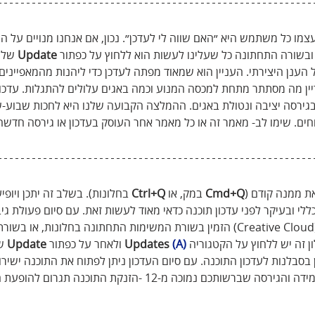
 כל משתמש היא ״האם שווה לי לעדכן״. נכון, אם אנחנו מנויים על הע
Update
 שלצ
הענן היצירתי. העניין הוא שמאוד מפתה לעדכן כדי ליהנות מהמאפיינים
יין מה מסתתר מתחת למכסה המנוע וכמה באגים עלולים להתגלות. עדכון
בגירסה יציבה ונטולת באגים. ההמלצה הקבועה שלנו היא לחכות שבוע-שב
ים. שימו לב- מאמר זה או כל מאמר אחר העוסק בעדכון או גירסה חדשה 
ת ממנה קודם (
Cmd+Q
 במק, או 
Ctrl+Q
 בחלונות). בשלב זה יתכן ויופיע
לי ובעיקר לפני עדכון תוכנה כדאי מאוד לעשות זאת. עם סיום פעולת גיב
יש לפתוח את חלון הענן היצירתי (Creative Cloud) הזמין בשורת המשימות התחתונה בחלונות,
ן זה יש ללחוץ על הקטגוריה 
(A)
Updates 
 ולאחר על כפתור 
Update
 ש
 בסבלנות לעדכון התוכנה. עם סיום העדכון ניתן לפתוח את התוכנה ישירות
. במידה והגירסה שברשותכם נמוכה מ-12 -הזנקת התוכנה תגרום ל