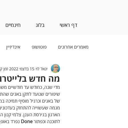
דף ראשי
בלוג
חינמיים
מאמרים אחרונים
פוטושופ
אינדיזיין
יגאל לוי
15 בדצמ׳ 2022
זמן קריא
בינה מלאכותית (AI)
מה חדש בלייטרום ג
שיפורים שנועד לתקן באגים שהתעו
של באגים וכרגיל מוסיף תמיכה ב
מגמה שעשוייה להתחזק בעדכונים 
הארגון בגירסת הענן. צלמי קנון 
לתוכנה וכפתור 
Done
 נפרד באופן