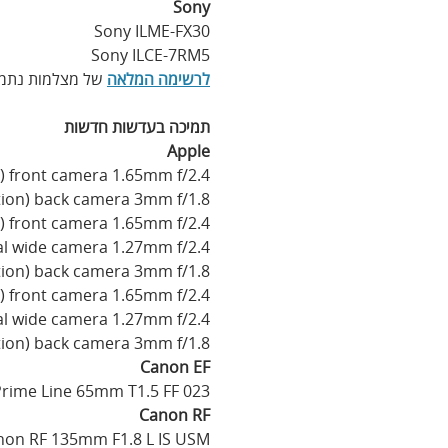
Sony
Sony ILME-FX30
Sony ILCE-7RM5
לרשימה המלאה
 של מצלמות נתמ
תמיכה בעדשות חדשות
Apple
) front camera 1.65mm f/2.4
tion) back camera 3mm f/1.8
n) front camera 1.65mm f/2.4
ual wide camera 1.27mm f/2.4
ation) back camera 3mm f/1.8
n) front camera 1.65mm f/2.4
ual wide camera 1.27mm f/2.4
ation) back camera 3mm f/1.8
Canon EF
rime Line 65mm T1.5 FF 023
Canon RF
non RF 135mm F1.8 L IS USM