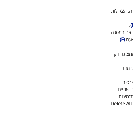
ה, הצלילות 
.
וצה במסכה 
עה 
(F)
. 
מציגה רק 
רמזת 
רפים 
 שמיים 
זמינות 
Delete All 