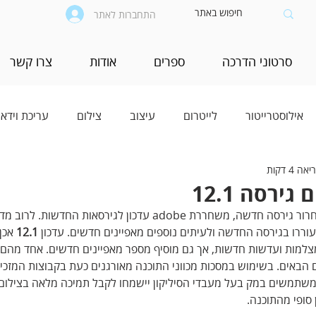
התחברות לאתר
סרטוני הדרכה
ספרים
אודות
צרו קשר
אילוסטרייטור
לייטרום
עיצוב
צילום
עריכת וידאו
ה 4 דקות
ירסה 12.1
מדי שנה, כחודש עד חודשיים משחרור גירסה חדשה, משחררת adobe עדכון לגירסאות 
ררו בגירסה החדשה ולעיתים נוספים מאפיינים חדשים. עדכון 
12.1
 אכן
מצלמות ועדשות חדשות, אך גם מוסיף מספר מאפיינים חדשים. אחד מהם 
הבאים. בשימוש במסכות מכווני התוכנה מאורגנים כעת בקבוצות המזכיר
המשתמשים במק בעל מעבדי הסיליקון יישמחו לקבל תמיכה מלאה בצילום 
 סופי מהתוכנה.