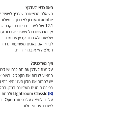
האם כדאי לעדכן?
השאלה הראשונה שצריך לשאול עצמו
adobe והעדכון לא כרוך בתשלום ובשורה התחתונה כל שעלינו לעשות הוא ללחוץ על כפתור 
12.1
 של לייטרום בלוח הבקרה של 
אך מרגשים ככל שיהיו לא ברור עד
שלשום ולא ברור עדיין אם מדובר 
לבדוק אם באגים משמעותיים מדווח
המלצה אלא בגדר דיווח.
איך מעדכנים?
על מנת לעדכן את התוכנה יש לצא
המציע לגבות את הקטלוג- באופן כל
בפינה הימנית העליונה במק. בחלו
(B)
Lightroom Classic 
 ולהמתין
על ידי לחיצה על כפתור 
Open
לשדרג את הקטלוג.