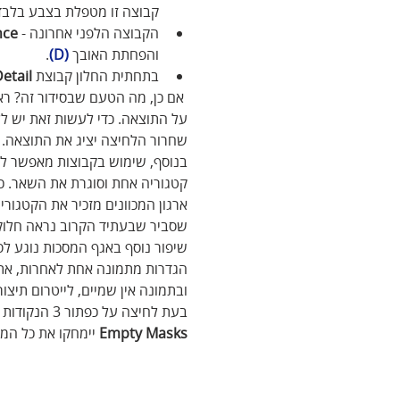
קבוצה זו מטפלת בצבע בלבד
הקבוצה הלפני אחרונה - 
nce
והפחתת האובך 
(D)
.
בתחתית החלון קבוצת 
etail
 אם כן, מה הטעם שבסידור זה? 
על התוצאה. כדי לעשות זאת יש לל
שחרור הלחיצה יציג את התוצאה.
בנוסף, שימוש בקבוצות מאפשר למ
קטגוריה אחת וסוגרת את השאר. כ
ארגון המכוונים מזכיר את הקטגורי
שסביר שבעתיד הקרוב נראה חלוקה
שיפור נוסף באגף המסכות נוגע לסד
הגדרות מתמונה אחת לאחרות, אתם 
ובתמונה אין שמיים, לייטרום תיצו
בעת לחיצה על כפתור 3 הנקודות הממוקם מתחת לדמות המסכה 
Empty Masks
 יימחקו את כל המ