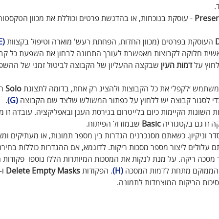
.
Prese
 - עוסקת בנוכחות, או בהדגשת פרטים וכוללת את מכוון הטקסטור
D
 העוסקת בפרטים (מכוון החדות, הפחתת רעש' מוארה וטיפול בקצוות 
(E)
ראשית חלוקה לקבוצות מאפשרת לעורך התמונה לבחון את השפעת כל קב
חוץ על 
דמות העין
 שבקצה ההעליון של הקבוצה לביטול זמני של ההשפ
שתמש ׳לקפל׳ את כל הקבוצות ולהציג רק אחת, בדומה לתצוגת 
Solo
 ה
די לסגור קבוצה יש ללחוץ על כפתור המשולש שלצד שם הקבוצה 
(G)
.
ות השונות הקיימות כיום בלייטרום בגירסת הענן ובאפליקציה. עובדה זו מ
 זו גם בקטגוריה 
Basic
 שבמודול הפיתוח.
ר וניקיון. כשאתם מסנכרנים הגדרות בין מספר תמונות, או מעתיקים ומצ
עלולים ליצור מספר מסכות ריקות. לדוגמא, אם ההגדרות כוללות בחירת
ר מסכה ריקה. על מנת לנקות את המסכות המיותרות הללו נוספו  פקודות ה
(H)
. הפקודות 
Delete Empty Masks
 ו-
סיכות הריקות המוצמדות לתמונה.