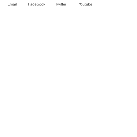
Email
Facebook
Twitter
Youtube
פוטושופמאסטר
2023
אילוסטרייטור
מה חדש באילוסטרייטור
illustrator
27
אילוסטרייטור
עיצוב
פוסטים אחרונים
הצג הכול