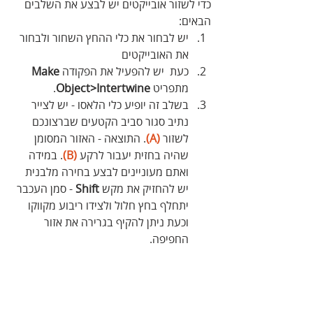
כדי לשזור אובייקטים יש לבצע את השלבים 
הבאים:
יש לבחור את כלי ההחץ השחור ולבחור 
את האובייקטים
כעת  יש להפעיל את הפקודה 
Make
מתפריט 
Object>Intertwine
. 
בשלב זה יופיע כלי הלאסו - יש לצייר 
נתיב סגור סביב הקטעים שברצונכם 
לשזור 
(A)
. התוצאה - האזור המסומן 
שהיה בחזית יעבור לרקע
 (B)
. במידה 
ואתם מעוניינים לבצע בחירה מלבנית 
יש להחזיק את מקש 
Shift
 - סמן העכבר 
יתחלף בחץ חלול ולצידו ריבוע מקווקו 
וכעת ניתן להקיף בגרירה את אזור 
החפיפה.