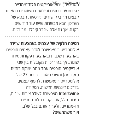
בינה מלאכותית (AI)
תסריטים, ייצוא אובייקטים תלת־מימדיים 
לפורמטים נוספים וביצועים משופרים בהצבת 
קבצים מרובי קישורים. גירסאות הבטא של 
העדכון הבא מבשרות שיש עוד חידושים 
בקנה, אך גם אלה שכבר קיבלנו מבורכים.
חפיפה חלקית של עצמים באמצעות שזירה
אילוסטרייטור מאפשרת לסדר עצמים חופפים 
באמצעות שכבות ובאמצעות פקודות סידור 
שונות. אך בהיררכיות מקובלות בין שני 
אובייקטים חופפים אחד מהם ימוקם בחזית 
(מקדימה) והשני מאחור. גירסה 27 של 
אילוסטרייטור מאפשרת לחפוף עצמים 
בדרכים דינמיות חדשות. הפקודה 
Intertwine
 מאפשרת לשלב צורות שונות, 
תיבות מלל, אובייקטים תלת-ממדיים 
ודו-ממדיים, ולערוך אותם בכל שלב.
איך משתמשים?