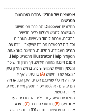
אוטומציה של תהליכי עבודה באמצעות 
תסריטים
החלונית 
Discover
 המוכרת מפוטושופ 
מאפשרת לחפש ולגלות כלים חדשים 
בתוכנה, ערכות לימוד מעשיות, מאמרים 
ופקודות להפעלה מהירה שייקצרו וייזרזו את 
תזרים העבודה. החלונית, הזמינה באמצעות 
הפקודה 
Illustrator Help
 מתפריט 
Help
, 
אמנם איננה מהווה חידוש, אך חלון זה שופר 
ומספק חוויית שימוש שונה. בראש החלון ניתן 
למצוא שדה חיפוש 
(A)
 בו ניתן להקליד 
פקודה או כלי שאינכם זוכרים היכן הם, או מה 
הם עושים - אילסטרייטור תספק מיידית מידע 
אודות הנושא. 
החלונית מציעה, תרגילים המוסברים צעד 
אחר צעד 
(B)
, סרטוני הדרכה 
(C)
, מידע 
אודות החידושים בתוכנה 
(D)
 ובנוסף גישה 