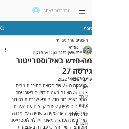
התחברות לאתר
פוסט
מאמרים אחרונים
יגאל לוי
מאמרים אחרונים
24 באוק׳ 2022
זמן קריאה 5 דקות
מה חדש באילוסטרייטור
פוטושופ
גירסה 27
אינדיזיין
אילוסטרייטור
עודכן:
24 באוק׳ 2022
הגירסה ה-27 של חלוצת התוכנות מבית 
לייטרום
adobe מציגה מעט חידושים באופן יחסי. 
עיצוב
החל באפשרות חדשה ולא שגרתית לסידור 
צילום
עצמים חופפים, שיתוף קבצים עם הערות 
מלל לעריכה או לסקירה, שמירה על מבנה 
עריכת וידאו
מלל בעת העתקה מאינדיזיין לאילוסטרייטור, 
חינמיים
אוטומציה של תהליכי עבודה באמצעות 