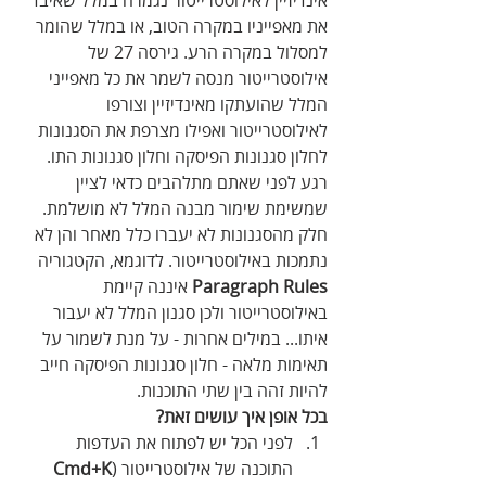
אינדיזיין לאילוסטרייטור נגמרה במלל שאיבד 
את מאפייניו במקרה הטוב, או במלל שהומר 
למסלול במקרה הרע. גירסה 27 של 
אילוסטרייטור מנסה לשמר את כל מאפייני 
המלל שהועתקו מאינדיזיין וצורפו 
לאילוסטרייטור ואפילו מצרפת את הסגנונות 
לחלון סגנונות הפיסקה וחלון סגנונות התו.
רגע לפני שאתם מתלהבים כדאי לציין 
שמשימת שימור מבנה המלל לא מושלמת. 
חלק מהסגנונות לא יעברו כלל מאחר והן לא 
נתמכות באילוסטרייטור. לדוגמא, הקטגוריה 
Paragraph Rules
 איננה קיימת 
באילוסטרייטור ולכן סגנון המלל לא יעבור 
איתו... במילים אחרות - על מנת לשמור על 
תאימות מלאה - חלון סגנונות הפיסקה חייב 
להיות זהה בין שתי התוכנות. 
בכל אופן איך עושים זאת?
לפני הכל יש לפתוח את העדפות 
התוכנה של אילוסטרייטור (
Cmd+K