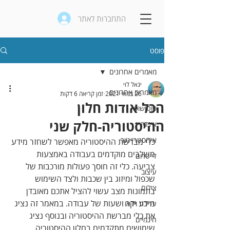
התחברות לאתר
פוסט
מאמרים אחרונים
יגאל לוי
מאמרים אחרונים
26 במאי 2021
זמן קריאה 6 דקות
הכל אודות חלון
פוטושופ
ההיסטוריה-חלק שני
אינדיזיין
אילוסטרייטור
כלי מברשת ההיסטוריה מאפשר לשחזר מידע 
משלבים מוקדמים בעבודה באמצעות 
לייטרום
צביעה. כלי זה חוסך פעולות מורכבות של 
עיצוב
שכפול ומיזוג בין שכבות ולצד השימוש 
צילום
בתמונות מצב עשוי להציל אתכם מאובדן 
מידע יקר ושעות של עבודה. במאמר זה נציג 
עריכת וידאו
את כלי מברשת ההיסטוריה ובנוסף נציג 
חינמיים
שימושים מתקדמים בחלון ההיסטוריה. 