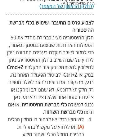
בינה מלאכותית (AI)
(לחלקו הראשון של המאמר)
לצבוע פרטים מהעבר- שימוש בכלי מברשת 
ההיסטוריה
חלון ההיסטוריה מציג כברירת מחדל את 50 
הפעולות האחרונות שבוצעו במסמך. כאמור, 
כדי לחזור לשלב מוקדם בעריכת התמונה ניתן 
ללחוץ על שם השלב בחלון ההיסטוריה. ניתן 
לחילופין להשתמש בקיצור המקלדת 
Cmd+Z
במק, או 
Ctrl+Z
  לביטול הפעולה האחרונה. 
רגע, מה קורה אם רוצים לחזור לשלב מסויים 
רק חלקית? לדוגמא, לא שמנו לב ומחקנו או 
צבענו בטעות אזור שלא רצינו לצבוע. כאן 
נכנס לפעולה
 כלי מברשת ההיסטוריה
, או אם 
תרצו 
כלי מברשת השחזור
. 
לשימוש בכלי יש לבחור בו מחלון הכלים 
(A)
, או ללחוץ על מקש 
Y
 במקלדת. 
כברירת מחדל הכלי ישחזר מידע 