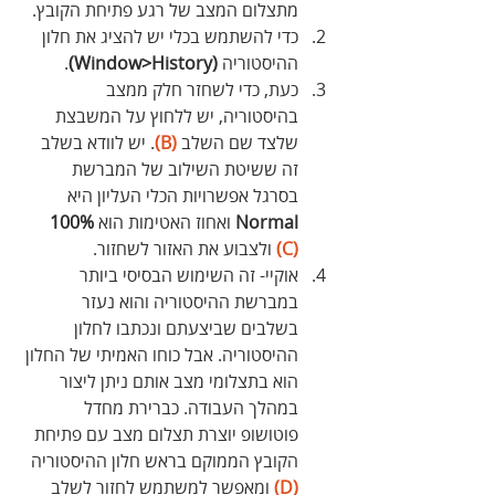
מתצלום המצב של רגע פתיחת הקובץ. 
כדי להשתמש בכלי יש להציג את חלון 
ההיסטוריה 
(Window>History)
.
כעת, כדי לשחזר חלק ממצב 
בהיסטוריה, יש ללחוץ על המשבצת 
שלצד שם השלב 
(B)
. יש לוודא בשלב 
זה ששיטת השילוב של המברשת 
בסרגל אפשרויות הכלי העליון היא 
Normal
 ואחוז האטימות הוא 
100% 
(C)
 ולצבוע את האזור לשחזור.
אוקיי- זה השימוש הבסיסי ביותר 
במברשת ההיסטוריה והוא נעזר 
בשלבים שביצעתם ונכתבו לחלון 
ההיסטוריה. אבל כוחו האמיתי של החלון 
הוא בתצלומי מצב אותם ניתן ליצור 
במהלך העבודה. כברירת מחדל 
פוטושופ יוצרת תצלום מצב עם פתיחת 
הקובץ הממוקם בראש חלון ההיסטוריה 
(D)
 ומאפשר למשתמש לחזור לשלב 