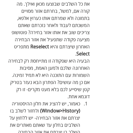
את כל השלבים שבוצעו מכאן ואילך. מה 
קורה אם, למשל, בחרתם אזור מסויים 
בתמונה ולא שמרתם אותו כערוץ אלפא, 
המשכתם לעבוד ולאחר נזכרתם שאתם 
צריכים שוב את אותו אזור בחירה? פוטושופ 
מציעה פקודה שתפעיל את אזור הבחירה 
האחרון שיצרתם והיא 
Reselect
 מתפריט 
. 
Select
הבעיה היא שפקודה זו מתייחסת רק לבחירה 
האחרונה שלכם ולמען האמת, מסיבות 
השמורות עם התוכנה היא לא תמיד זמינה. 
אם כן מה עושים? הפתרון הבא נעזר בטריק 
קטן שיסייע לכם בלא מעט מקרים- זו רק 
דוגמא אחת.
כאמור, יש להציג את חלון ההיסטוריה
(Window>History)
 ולחזור לשלב בו 
יצרתם את אזור הבחירה- יש ללחוץ על 
השלבים בחלון עד שאתם מאתרים את 
השלב בו יצרתם את אזור הבחירה. 