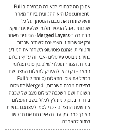
אם‭ ‬כן‭ ‬מה‭ ‬לבחור‭?‬ לכאורה‭ ‬הבחירה‭ ‬ב‬
Full‭ 
‬Document
‭-‬ היא‭ ‬ההגיונית‭ ‬ביותר‭ ‬מאחר‭ 
‬והיא‭ ‬שומרת‭ ‬את‭ ‬מבנה‭ ‬המסמך‭ ‬על‭ ‬כל‭ 
‬שכבותיו‭.‬ אבל‭ ‬הניסיון‭ ‬מלמד‭ ‬שלעיתים‭ ‬דווקא‭ 
‬הבחירה‭ ‬ב‭-‬
Merged‭ ‬Layers
‭-‬ הגיונית‭ ‬מאחר‭ 
‬ורק‭ ‬אפשרות‭ ‬זו‭ ‬מאפשרת‭ ‬לשחזר‭ ‬שכבות‭ 
‬וקטוריות- אמנם‭ ‬פוטושופ‭ ‬תשחזר‭ ‬את‭ ‬המידע‭ 
‬כמידע‭ ‬מבוסס‭ ‬פיקסלים‭- ‬אבל‭ ‬זה‭ ‬עדיף‭ ‬מכלום.‭ 
‬במידת‭ ‬הצורך‭ ‬תוכלו‭ ‬לשלב‭ ‬בין‭ ‬סוגי‭ ‬תצלומי‭ 
‬המצב‭- ‬ רק‭ ‬כדאי‭ ‬להעניק‭ ‬לתצלום‭ ‬המצב‭ ‬שם‭ 
‬הכולל‭ ‬את‭ ‬אופי‭ ‬התצלום‭ ‬(סיומת‭ ‬של‭ ‬
‭ 
Full
‬לתצלום‭ ‬מבנה‭ ‬השכבות, ‬
Merged
‭ ‬ לתצלום‭ 
‬משוטח‭ ‬ושם‭ ‬השכבה‭ ‬לצילום מצב‭ ‬של‭ ‬שכבה‭ 
‬בודדת‭ .‬בנוסף‭,‬ מומלץ‭ ‬לכלול‭ ‬בשם‭ ‬התצלום‭ 
‬את‭ ‬שעת‭ ‬התצלום‭- ‬ כדי‭ ‬לסמן‭ ‬לעצמכם‭ ‬במידת‭ 
‬הצורך‭ ‬כמה‭ ‬זמן‭ ‬עבודה‭ ‬איבדתם‭ ‬אם‭ ‬תבקשו‭ 
‬לחזור‭ ‬למצב‭ ‬זה‭.‬