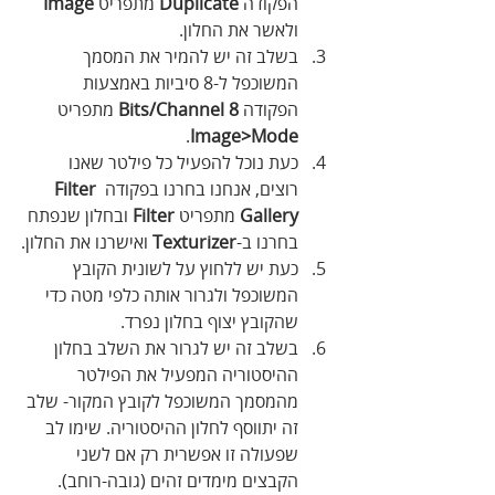
הפקודה 
Duplicate
 מתפריט 
Image
ולאשר את החלון.
בשלב זה יש להמיר את המסמך 
המשוכפל ל-8 סיביות באמצעות 
הפקודה 
8 Bits/Channel 
מתפריט 
.
Image>Mode
כעת נוכל להפעיל כל פילטר שאנו 
רוצים, אנחנו בחרנו בפקודה 
Filter 
Gallery
 מתפריט 
Filter
 ובחלון שנפתח 
בחרנו ב-
Texturizer
 ואישרנו את החלון.
כעת יש ללחוץ על לשונית הקובץ 
המשוכפל ולגרור אותה כלפי מטה כדי 
שהקובץ יצוף בחלון נפרד. 
בשלב זה יש לגרור את השלב בחלון 
ההיסטוריה המפעיל את הפילטר 
מהמסמך המשוכפל לקובץ המקור- שלב 
זה יתווסף לחלון ההיסטוריה. שימו לב 
שפעולה זו אפשרית רק אם לשני 
הקבצים מימדים זהים (גובה-רוחב). 