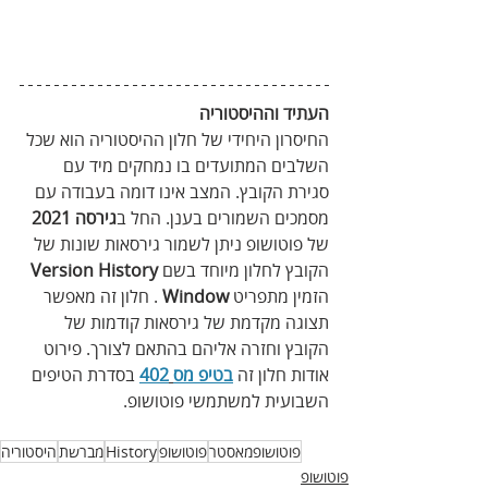
העתיד‭ ‬וההיסטוריה
החיסרון‭ ‬היחידי‭ ‬של‭ ‬חלון‭ ‬ההיסטוריה‭ ‬הוא‭ ‬שכל‭ 
‬השלבים‭ ‬המתועדים‭ ‬בו‭ ‬נמחקים‭ ‬מיד‭ ‬עם‭ 
‬סגירת‭ ‬הקובץ‭.‬ המצב‭ ‬אינו‭ ‬דומה‭ ‬בעבודה‭ ‬עם‭ 
‬מסמכים‭ ‬השמורים‭ ‬בענן‭.‬ החל‭ ‬ב
גירסה‭ ‬2021‭
‬של‭ ‬פוטושופ‭ ‬ניתן‭ ‬לשמור‭ ‬גירסאות‭ ‬שונות‭ ‬של‭ 
‬הקובץ‭ ‬לחלון‭ ‬מיוחד‭ ‬בשם‭ ‬
‭ 
Version History
‬הזמין‭ ‬מתפריט‭ ‬
Window
‭ ‬. חלון‭ ‬זה‭ ‬מאפשר‭ 
‬תצוגה‭ ‬מקדמת‭ ‬של‭ ‬גירסאות‭ ‬קודמות‭ ‬של‭ 
‬הקובץ‭ ‬וחזרה‭ ‬אליהם‭ ‬בהתאם‭ ‬לצורך‭.‬‭‬ פירוט‭ 
‬אודות‭ ‬חלון‭ ‬זה‭ ‬
בטיפ‭ ‬מס‮‬‭
402‭
 ‬
בסדרת‭ ‬הטיפים‭ 
‬השבועית‭ ‬למשתמשי‭ ‬פוטושופ‭.‬
פוטושופמאסטר
פוטושופ
History
מברשת
היסטוריה
פוטושופ