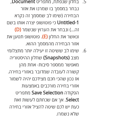
בחלון שנפתח, מתפריט 
Document
, 
נבחר במסמך בו שמרנו את אזור 
הבחירה (שימו לב שמסמך זה נקרא 
Untitled-1
 כי פוטושופ יצרה אותו בשם 
זה...) ונבחר את הערוץ שנשמר 
(D)
ונאשר את החלון 
(E)
. פוטושופ תטען את 
אזור הבחירה מהמסמך ההוא.
שימו לב ששיטה זו יעילה יותר מתצלומי 
מצב 
(Snapshots)
 שחלון ההיסטוריה 
מאפשר ממספר סיבות- אחת מהן 
קשורה לעובדה שמדובר באזורי בחירה. 
אז נכון שהכי חכם מצידכם יהיה לשמור 
אזורי בחירה מורכבים באמצעות 
הפקודה 
Save Selection
 מתפריט 
Select
. אך אם שכחתם לעשות זאת 
כעת יש לכם שיטה להציל אזורי בחירה 
שלא נשמרו.