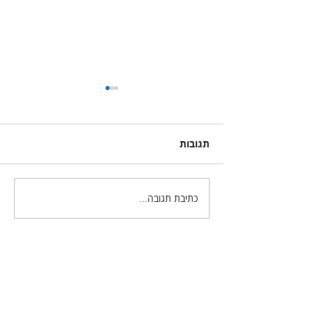
תגובות
כתיבת תגובה...
מה חדש באינדיזיין גירסה
21