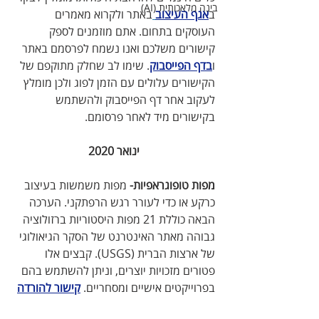
בינה מלאכותית (AI)
ב
אגף העיצוב
באתר ולקרוא מאמרים 
העוסקים בתחום. אתם מוזמנים לספק 
קישורים משלכם ואנו נשמח לפרסמם באתר 
ו
בדף הפייסבוק
. שימו לב שחלק מתוקפם של 
הקישורים עלולים עם הזמן לפוג ולכן מומלץ 
לעקוב אחר דף הפייסבוק ולהשתמש 
בקישורים מיד לאחר פרסומם.
ינואר 2020
מפות טופוגראפיות-
 מפות משמשות בעיצוב 
כרקע או כדי לעורר רגש הרפתקני. הערכה 
הבאה כוללת 21 מפות היסטוריות ברזולוציה 
גבוהה מאתר האינטרנט של הסקר הגיאולוגי 
של ארצות הברית (USGS). קבצים אלו 
פטורים מזכויות יוצרים, וניתן להשתמש בהם 
בפרוייקטים אישיים ומסחריים. 
קישור להורדה