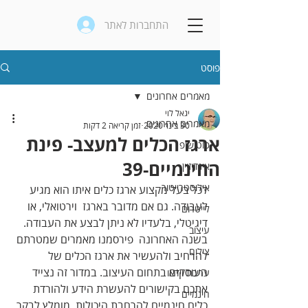
התחברות לאתר
פוסט
מאמרים אחרונים
יגאל לוי
מאמרים אחרונים
30 בינו׳ 2020
זמן קריאה 2 דקות
ארגז הכלים למעצב- פינת
פוטושופ
החינמיים-39
אינדיזיין
אילוסטרייטור
לכל בעל מקצוע ארגז כלים איתו הוא מגיע 
לעבודה. גם אם מדובר בארגז  וירטואלי, או 
לייטרום
דיגיטלי, בלעדיו לא ניתן לבצע את העבודה. 
עיצוב
בשנה האחרונה  פירסמנו מאמרים
שמטרתם 
צילום
להרחיב ולהעשיר את ארגז הכלים של  
העוסקים בתחום העיצוב. במדור זה נצייד 
עריכת וידאו
אתכם בקישורים להעשרת הידע ולהורדת  
חינמיים
כלים חינמיים להרחבת היכולות. מומלץ לבקר 