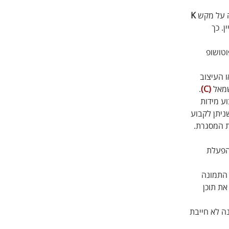
ה על מקש 
K
. כך 
טושופ 
 העיצוב 
מאל 
(C)
. 
ע מידות 
ניתן לקבוע 
 המסגרת. 
הפעלת 
התמונה 
ת תוכן 
ה לא חייבת 