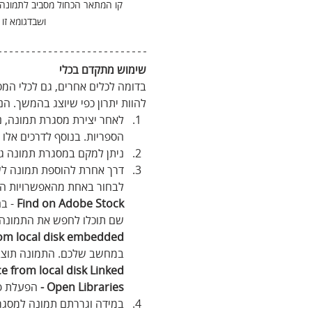
קו המתאר הכחול מסביב לתמונה מ
ושבדגומא זו
שימוש מתקדם בכלי
בדומה לכלים אחרים, גם לכלי המ
להוות יתרון כפי שיוצג בהמשך. הנ
לאחר יצירת מסגרת תמונה, ני
הספריות. בנוסף לדרכים אלו נ
ניתן למקם במסגרת תמונה ג
דרך אחרת להוספת תמונה לש
לבחור באחת מהאפשרויות הב
Find on Adobe Stock
 - ב
שם תוכלו לחפש את התמונה ה
om local disk embedded -
במחשב שלכם. התמונה תוצב
e from local disk Linked - 
Open Libraries - 
הפעלת פק
במידה וגררתם תמונה למסגרת