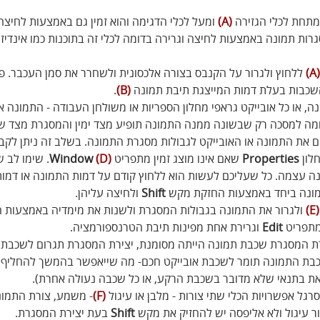
תחת לכלי הגזירה 
(A)
 ומעל לכלי הדגימה והוא זמין גם באמצעות לחיצ
ות תמונה באמצעות לחיצה וגרירה בדומה לכלי זה בתוכנות כמו אינדיזיין
(A)
 ללחוץ ולגרור על הקנבס בצורה אלכסונית ולשחרר את סמן העכבר. פו
שכבות בעלת דמות המייצגת תיבת תמונה 
(B)
. 
ה, או כל אובייקט גראפי מחלון הספריות או משולחן העבודה - התמונה או
ומה למסכה רק שבשונה ממנה התמונה תופיע מצד ימין והמסגרת מצד ש
 את התמונה או האובייקט לגבולות מסגרת התמונה. בשלב זה ניתן לקבו
לון 
Properties
 שאם אינו מוצג זמין מתפריט
(D)
 Window
. שימו לב ש
ה עצמה. כל שעליכם לעשות הוא ללחוץ קודם על דמות התמונה או דמות
מונה ביחד באמצעות החזקת מקש 
Shift
 ולחיצה עליהן.
(E)
 ולגרור את התמונה בגבולות המסגרת ולשנות את מימדיה באמצעות 
מתפריט 
Edit
 וגרירת אחת מפינות תיבת הטרנספורמציה.
צירת המסגרת שכבת תמונה הייתה מסומנת, יצירת המסגרת תגרום לשכבת 
כבת התמונה תומר לשכבת אובייקט חכם- מה שייאפשר בהמשך להחליף א
ת בתנאי שלא מדובר בשכבת הרקע, או כל שכבה נעולה אחרת).
גל אפשרויות הכלי שתי צורות - מלבן או עיגול 
(F)
- משמע, צורת התמונ
ור עיגול ולא אליפסה יש להחזיק את מקש 
Shift
 בעת יצירת המסגרת.