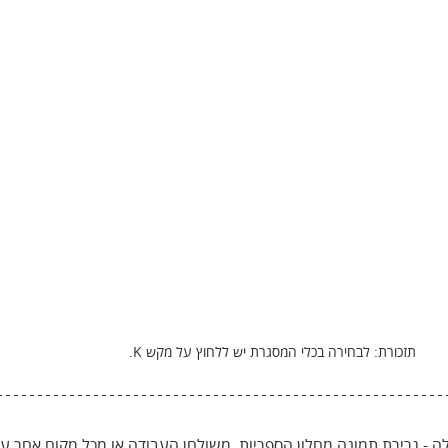
תזכורת: לבחירה בכלי המסגרת יש ללחוץ על מקש K.
ה - גרירת תמונה מחלון הספריות, משולחן העבודה או מכל מקום אחר ע