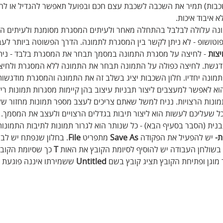
Br או חלון השכבות) תמיר את השכבה לשכבת עצם חכם ובפועל תאפשר להגדיל או ל
 איבוד איכות.
ה עלולה לבלבל בהתחלה מאחר ולעיתים המסגרת מסומנת ולעיתים הת
פוטושופ - לא ניתן לקשר בין המסגרת לתמונה. הדרך הפשוטה ביותר לעב
יצות
 - לחיצה על מסגרת התמונה במסמך תבחר את המסגרת בלבד - ניתן
גשת. לחיצה כפולה על התמונה תבחר את התמונה ללא המסגרת ולחיצה
ונה יחדיו. חלון השכבות יציג בשלב זה את התמונה והמסגרת מודגשות
וא לאפשר למעצבים ליצור תבניות עיצוב בהן קיימות מסגרות תמונות ריקו
מונות הרצויות. נניח למשל שאתם צריכים לעצב מספר תמונות מחזור של
כל שעליכם לעשות הוא ליצור תיבות בגדלים הרצויים ולעצב את המסמך. כ
ית (הסבר בסעיף הבא) - כל שנותר הוא לגרור תמונות לתיבות התמונות
- 
יש להפעיל את הפקודה 
Save As
 מתפריט 
File
. בחלון שנפתח יש לבח
 בשולחן העבודה יש להוסיף לסיומת הקובץ את האות 
T
 כך שסיומת הקובץ
 מוגן ופתיחת הקובץ תציג קובץ בשם 
Untitled
 ששמירתו איננה פוגעת ב