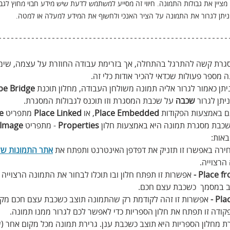
ציין את גבולות התמונה. חיווי זה מסייע למשתמש לדעת שיש מידע חבוי מחוץ לגב
 ניתן לגרור את התמונה על הציר האנכי ולחשוף את המידע למעלה או למטה.
סגרת קשה להתרגל בהתחלה, אך בזרימת עבודה החוזרת על עצמה, שימוש
ה מספר פעולות שכדאי להכיר אודות כלי זה.
תן כאמור לגרור אליה תמונה משולחן העבודה, מחלון תוכנת 
be Bridge
יתן לגרור 
שכבה
 על שכבת המסגרת וזו תוכנס לגבולות המסגרת.
ם באמצעות הפקודות 
Place Embedded
, או 
Linked
Place
 מתפריט 
le
כבת מסגרת תמונה היא באמצעות חלון 
Properties
 - מתפריט 
 Image
אות:
חירה באפשרו זו תזניק את דפדפן האינטרנט ותפתח את 
אתר התמונות של dobe
רצוייה.
Place fr
 אפשרות זו תפתח חלון ובו תוכלו לבחור את התמונה הרצוייה 
 במסמך  כשכבת עצם חכם.
Plac
אפשרות זו זהה לקודמת רק שהתמונה תוצב כשכבת עצם חכם מקוש
ודה זו תפתח את חלון הספריות כדי לאפשר לכם לגרור ממנו תמונה.
 מחלון הספריות היא תוצב כשכבת ענן. גרירת תמונה מכל מקום אחר (ש