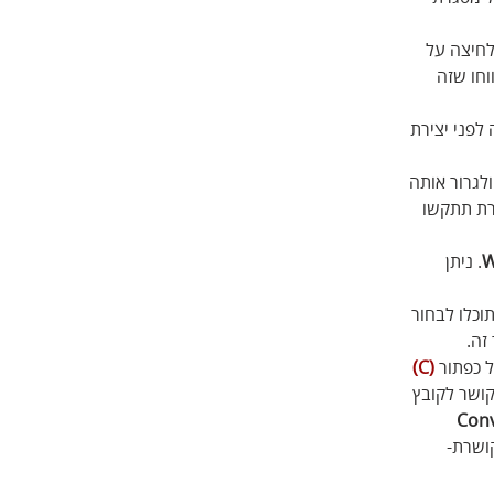
לחיצה על 
ס אותה אוטומטית לגבולות המסגרת ועל אף שזה מרגיש באג ב-adobe ידווחו שזה 
פני יצירת 
לגרור אותה 
רת תתקשו 
W
. ניתן 
וכלו לבחור 
זה.
 כפתור 
(C)
קושר לקובץ 
Conv
ושרת- 