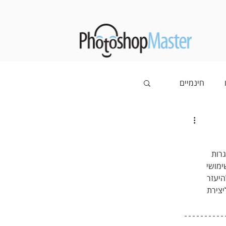
חינמיים
רות 
ימושי 
יעזר 
יצירת 