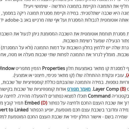
ליף את התמונה הקיימת בתמונה החדשה - שימושי ויעיל!
ונה היא שכבה ׳שתלטנית׳. במידה וקיימת מסגרת תמונה ריקה במסמך, 
שכבה כלשהי עלולה להכני
ת מסגרת תוחמת אוטומטית את השכבה המסומנת ניתן לנעול את השכבה ל
פתור הנעילה שמעל רשימת השכבות.
רת שלה יש ללחוץ בחלון השכבות על דמות התמונה (ולא על המסגרת) ו
בות. מומלץ לגרור את התמונה לפחות שתי שכבות מעלה או מטה, אח
ף למסגרת קו מתאר באמצעות חלון 
Properties
 הזמין מתפריט 
indow
, עוביו ונקודת ההתחלה שלו (קו מתאר פנימי, חיצוני או אמצעי).
ויות נוספות. במידה והתמונה שהצבתם כוללת קומפוזיציות של שכבות, ת
 
(B)
 Layer Comp
. 
מאמר מפורט
 אודות קומפוזיציות של שכבות בקישור 
בקטגוריה 
Command
 תוכלו למצוא כפתורים להפעלה מהירה. לחיצה על
וך את שכבת העצם החכם ולחיצה על כפתור
(D)
 Embed
 תמיר קובץ מ
מידה ומדובר בשכבת עצם חכם מוטמעת, יופיע הכפתור 
ert to Linked 
 שמירה בשם - אישור החלון ימיר את שכבת העצם החכם המוטמעת למק