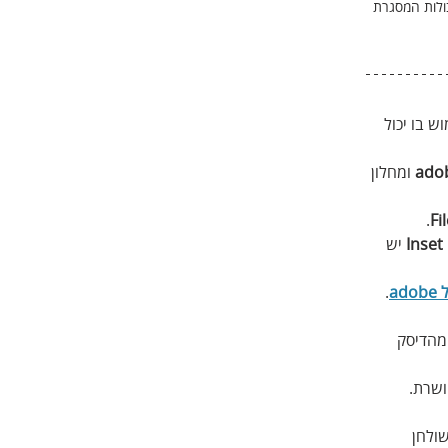
ולות המסגרת 
 בו יכול 
ado
 ומחלון 
.
Fi
Inset
 יש 
a
. 
מהדיסק 
רת.   
ולחן 