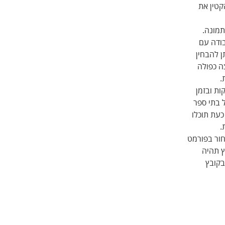
הקטין את 
מונה. 
ודה עם 
 להבחין 
 כפולה 
.
ת ובזמן 
 בתי ספר 
עת תוכלו 
.
ור בפורמט 
 תהיה 
קובץ 