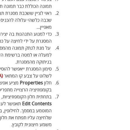
תמונה הכוללת כבר תמונה תח
ראוי לציין ששכבת מסגרת תמ
מאפיין...
כדי למנוע התנהגות בה יציר
המסגרת על ידי לחיצה על כ
 על מנת לנתק תמונה מהמסג
למעלה או למטה ברשימת השכ
בניתוקה מהמסגרת.
סימון המסגרת ייאפשר להוסי
לשלוט על צבע קו המתאר 
(A)
חלון 
Properties
 מציע אפשר
בקומפוזיציה הרצוייה מתפריט
בתחתית חלון הקומפוזיציות, 
Edit Contents
 תאפשר לער
המוטמע במסמך. לחילופין, ב
שלחיצה עליו תפתח את חלון
משמע חיצונית לקובץ.