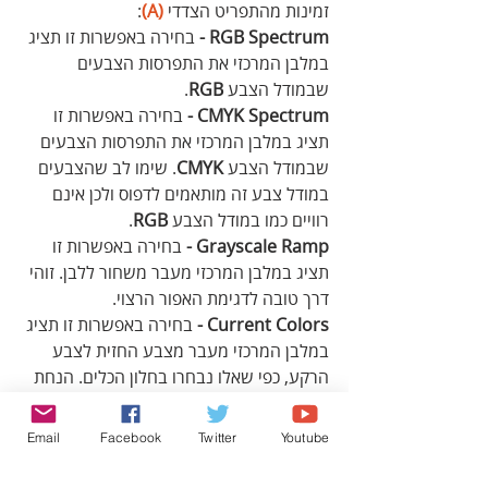
זמינות מהתפריט הצדדי 
(A)
:
RGB Spectrum - 
בחירה באפשרות זו תציג 
במלבן המרכזי את התפרסות הצבעים 
שבמודל הצבע 
RGB
.
CMYK Spectrum -
 בחירה באפשרות זו 
תציג במלבן המרכזי את התפרסות הצבעים 
שבמודל הצבע 
CMYK
. שימו לב שהצבעים 
במודל צבע זה מותאמים לדפוס ולכן אינם 
רוויים כמו במודל הצבע 
RGB
.
Grayscale Ramp - 
בחירה באפשרות זו 
תציג במלבן המרכזי מעבר משחור ללבן. זוהי 
דרך טובה לדגימת האפור הרצוי.
Current Colors - 
בחירה באפשרות זו תציג 
במלבן המרכזי מעבר מצבע החזית לצבע 
הרקע, כפי שאלו נבחרו בחלון הכלים. הנחת 
סמן העכבר בגבולות המלבן תחליף את סמן 
העכבר בדוגם צבע שתאפשר לדגום צבע.
Email
Facebook
Twitter
Youtube