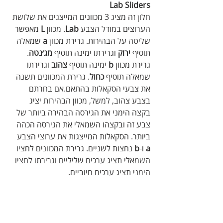
Lab Sliders
חלון זה מציג 3 מכוונים המייצגים את שלושת 
הערוצים במודל הצבע 
Lab
. מכוון 
L
 מאפשר 
שליטה על הבהירות. גרירת מכוון 
a
 שמאלה 
תוסיף 
ירוק
 וגרירתו ימינה תוסיף 
מג׳נטה
. 
גרירת מכוון 
b
 ימינה תוסיף 
צהוב
 וגרירתו 
שמאלה תוסיף 
כחול
. גרירת המכוונים תשנה 
את צבעי הסקאלות בהתאם.אם בחרתם 
בצבע צהוב, למשל, מכוון הבהירות יציג 
בקצה הימני את הגירסה הבהירה ביותר של 
צבע זה ובקצהו השמאלי את הגירסה הכהה 
ביותר. הסקאלות המייצגות את ערוצי הצבע 
a
 ו-
b
 נחצות לשניים. גרירת המכוונים לחציו 
השמאלי תציג ערכים שליליים וגרירתו לחציו 
הימני תציג ערכים חיוביים.