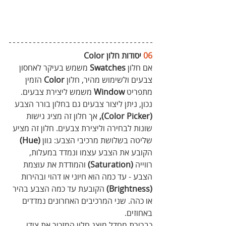
06
 יסודות חלון Color
אם חלון 
Swatches
 משמש בעיקר לאחסון 
צבעים ולשימוש מהיר, חלון 
Color
 הזמין 
מתפריט 
Window
 משמש ליצירת צבעים. 
נכון, ניתן ליצור צבעים גם בחלון בורר הצבע 
(Color Picker),
 אך חלון זה מציג גישות 
שונות לבחירה וליצירת צבעים. חלון זה מציע 
שליטה בשלושת מרכיבי הצבע: גוון 
(Hue)
הקובע את הצבע עצמו ונמדד במעלות, 
רווייה 
(Saturation)
 והמודדת את עוצמת 
הצבע - עד כמה הוא חיוני או דהוי ובהירות 
(Brightness)
 הקובעת עד כמה הצבע בהיר 
או כהה. שני המרכיבים האחרונים נמדדים 
באחוזים.
כברירת מחדל מוצג חלון המזכיר את צידו 