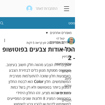
התחברות לאתר
פוסט
מאמרים אחרונים
יגאל לוי
מאמרים אחרונים
22 בפבר׳ 2023
זמן קריאה 5 דקות
הכל אודות צבעים בפוטושופ
פוטושופ
- 2
אינדיזיין
אילוסטרייטור
אופן בחירת הצבע מהווה חלק חשוב בעיצוב. 
פוטושופ מספקת מגוון כלים לבחירת הצבע 
לייטרום
באמצעות חלון שזוכה להתעלמות ממרבית 
עיצוב
המשתמשים. חלון 
Color
 הוא לבטח החלון 
צילום
המגוון ביותר בפוטושופ ולא רק בשל כמות 
הגוונים שהוא מציע. זהו החלון היחידי 
עריכת וידאו
בפוטושופ המציג 8 חלונות שונים המסייעים 
חינמיים
למשתמש לדגום או להכין צבע לשימוש 