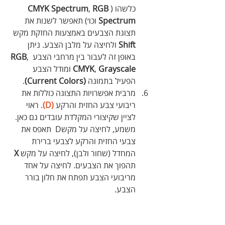
כלשהו (
RGB 
, 
CMYK Spectrum
Spectrum
 וכו׳) תאפשר לשנות את 
תצוגת הצבעים באמצעות החזקת מקש 
Shift
 ולחיצה על מלבן הצבע. ניתן 
באופן זה לעבור בין מרחבי הצבע 
, 
RGB
Grayscale
, 
CMYK
 ומודל הצבע 
הפעיל בתמונה 
(Current Colors)
.
מרבית אפשרויות התצוגה כוללות את 
ריבועי צבע החזית והרקע 
(D)
. ראוי 
לציין שקיצורי המקלדת עובדים גם כאן. 
משמע, לחיצה על מקשD  תאפס את 
צבעי החזית והרקע לצבעי ברירת 
המחדל (שחור ולבן), לחיצה על מקש 
X
תהפוך את הצבעים. לחיצה על אחד 
מריבועי הצבע תפתח את חלון בורר 
הצבע.