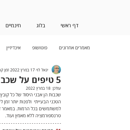
דף ראשי
בלוג
חינמיים
מאמרים אחרונים
פוטושופ
אינדיזיין
יגאל לוי
17 במרץ 2022
זמן קריאה
בינה מלאכותית (AI)
5 טיפים על שכבות שאולי לא הכרתם- חלק שני
עודכן:
18 במרץ 2022
שכבות הן אבני היסוד של כל קוב
הטכני הבעייתי  ולפנות יותר זמן 
למשתמשים בכל הרמות. במאמר זה 
טרנספורמציה ללא מאמץ ועוד. 