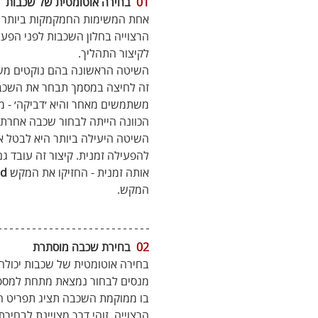
01
  בחירה אוטומטית של שכבות
אחת המשימות החמקמקות ביותר ב
הרצוייה בחלון השכבות לפני הפ
לקיצור התהליך.
השיטה הראשונה בהם נוקטים משת
זה לחיצה במסמך תבחר את השכבה 
משתמשים מאחר והיא ׳דביקה׳ - מ
הכוונה הייתה לבחור שכבה אחרת ו
השיטה היעילה ביותר היא לבטל את
להפעילה זמנית. קיצור זה עובד 
אותה זמנית - החזיקו את המקש 
d
המקש.
02
  בחירת שכבה מוסתרת
בחירה אוטומטית של שכבות יכולה
מנסים לבחור נמצאת מתחת למספר 
בו ממוקמת השכבה תציג תפריט ה
הרצוייה. זוהי דרך מצויינת לבחי