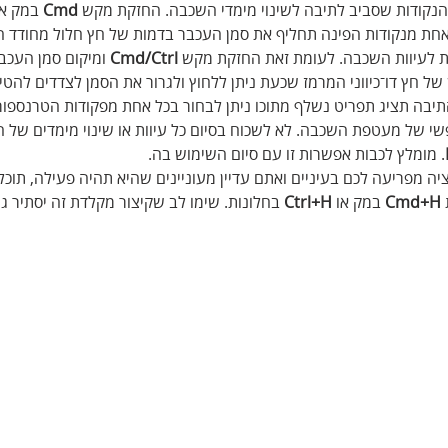
מהנקודות שסביב לתיבה לשינוי מימדי השכבה. החזקת מקש 
Cmd
 במק או
אחת מנקודות הפינה תחליף את סמן העכבר בדמות של חץ חלול מחודד ה
ת לעיוות השכבה. לעומת זאת החזקת מקש 
Cmd/Ctrl
 ומיקום סמן העכב
ל חץ דו־כיווני המרמז שכעת ניתן ללחוץ ולגרור את הסמן לצדדים להטי
תיבה תציג תפריט נשלף מתוכו ניתן לבחור בכל אחת מפקודות הטרנספור
פשי של מעטפת השכבה. לא לשכוח בסיום כל עיוות או שינוי מימדים של 
. מומלץ לכבות אפשרות זו עם סיום השימוש בה.
ה מפריעה לכם בעיניים ואתם עדיין מעוניינים שהיא תהיה פעילה, תוכל
 Cmd+H
 במק או 
Ctrl+H
 בחלונות. שימו לב שקיצור מקלדת זה יסתיר גם 