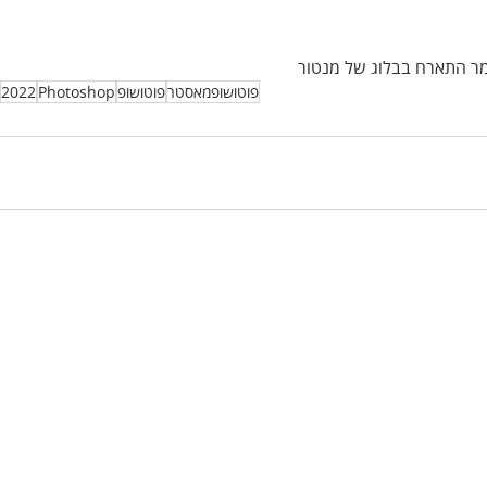
מר התארח בבלוג של מנטור
פוטושופמאסטר
פוטושופ
Photoshop
2022