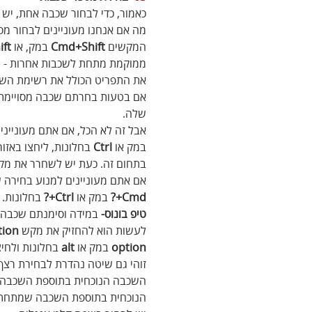
כאמור, כדי לבחור שכבה אחת, יש
מה אם אנחנו מעוניינים לבחור מ
המקשים 
Cmd+Shift
 במק, או 
ift
ממוקמת מתחת לשכבות אחרות - יש
את התפריט הכולל את רשימת השכב
אם בטעות בחרתם שכבה מסויימת - 
שלה.
אבל זה לא הכל, אם אתם מעוניינ
במק או 
Ctrl
 בחלונות, ליחצו באז
בתחום זה. כעת יש לשחרר את מק
אם אתם מעוניינים למנוע בחירה 
Cmd+?
 במק או 
Ctrl+?
 בחלונות.
טיפ בונוס-
 במידה וסימנתם שכבה 
לעשות הוא להחזיק את מקש 
tion
option
 במק או 
alt
 בחלונות ולח
זוהי גם שיטה נהדרת לבחירת רצ
השכבה הנוכחית בתוספת השכבה ה
הנוכחית בתוספת השכבה שמתחתיה. 