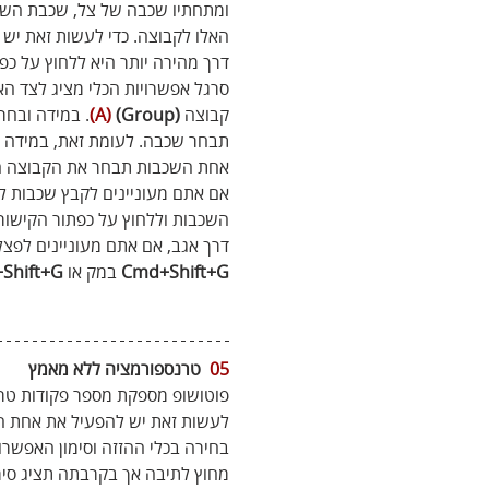
ומתחתיו שכבה של צל, שכבת השת
האלו לקבוצה. כדי לעשות זאת יש
דרך מהירה יותר היא ללחוץ על כפ
סרגל אפשרויות הכלי מציג לצד ה
קבוצה 
(Group) 
(A)
תבחר שכבה. לעומת זאת, במידה ובחרתם באפש
אחת השכבות תבחר את הקבוצה ה
אם אתם מעוניינים לקבץ שכבות ללא
השכבות וללחוץ על כפתור הקישור
דרך אגב, אם אתם מעוניינים לפצ
Cmd+Shift+G
 במק או 
+Shift+G
05
  טרנספורמציה ללא מאמץ
פוטושופ מספקת מספר פקודות טרנ
לעשות זאת יש להפעיל את אחת ה
בחירה בכלי ההזזה וסימון האפשרו
מחוץ לתיבה אך בקרבתה תציג סימ