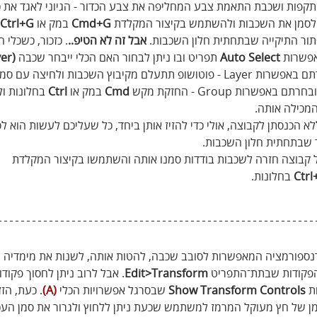
קפות ושכבת התאמת צבע המחליפה את צבע הכדור - הגיוני לאגד את כ
 לסמן את השכבות ולהשתמש בקיצור המקלדת 
Cmd+G
 במק או 
Ctrl+G
תור התיקייה שבתחתית חלון השכבות. 
אבל זה לא הטיפ..
. כזכור, כשכלי ה
אפשרות 
Auto Select
 תפריט ובו ניתן לבחור האם הכלי ייבחר שכבה 
(Layer) 
. במידה ובחרתם באפשרות Layer - פוטושופ תתעלם מקיבוץ השכבות ולחיצה ע
רות Group - החזקת מקש 
Cmd
 במק או 
Ctrl
 בחלונות ו
מכילה אותה.
 הכנסתן לקבוצה, אולי כדי להזיז אותן ביחד, כל שעליכם לעשות הוא לס
 שבתחתית חלון השכבות.
ל קבוצה חזרה לשכבות בודדות סמנו אותה והשתמשו בקיצור המקלדת 
Ctrl
 בחלונות.
ספורמציה המאפשרות לסובב שכבה, להטות אותה, לשנות את מימדיה ועו
פקודות שבתת־התפריט 
Edit>Transform
. אבל לרוב ניתן לחסוך פקודות
ת 
Show Transform Controls
 שבסרגל אפשרויות הכלי 
(A)
. כעת, הז
ן של חץ מעוקל המרמז למשתמש שכעת ניתן ללחוץ ולגרור את סמן העכ