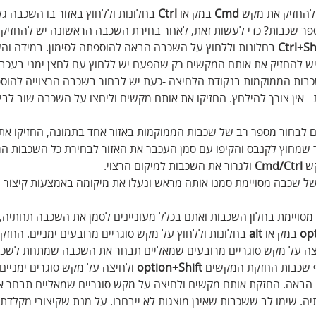
 להחזיק את מקש 
Cmd
 במק או 
Ctrl
 בחלונות וללחוץ באזור בו השכבה גלו
ספר שכבות? כדי לעשות זאת, לאחר בחירת השכבה הראשונה יש להחזיק 
Ctrl+Sh
 בחלונות וללחוץ על השכבה הבאה להוספתה לסימון. במידה וה
 להחזיק את אותם המקשים רק שהפעם יש ללחוץ עם לחצן ימני בעכבר 
ות הממוקמות בנקודת הלחיצה -כעת יש לבחור בשכבה הרצוייה להוספת
אין צורך להילחץ. החזיקו את אותם מקשים וליחצו על השכבה שוב לביט
ים לבחור מספר רב של שכבות הממוקמות באזור אחד בתמונה, החזיקו את
ור שמחוץ לקנבס והקיפו עם סמן העכבר את האזור לבחירת כל השכבות ה
ש 
Cmd/Ctrl
 ולגרור את השכבות למיקום הרצוי.
של שכבה מסויימת סמנו אותה מראש ונעלו את מיקומה באמצעות קיצור 
מסויימת בחלון השכבות ואתם בכלל מעוניינים לסמן את השכבה תחתיה, 
op
 במק או 
alt
 בחלונות וללחוץ על מקש סוגריים מרובעים ימניים. החזק
יצה על מקש סוגריים מרובעים שמאליים תבחר את השכבה שמתחת לשכבה
ף שכבות החזקת המקשים 
option+Shift
 ולחיצה על מקש סוגרים ימניים
באה. החזקת אותם מקשים ולחיצה על מקש סוגריים שמאליים תבחר 
שימו לב ששכבות שאינן מוצגות לא ייבחרו. על מנת שקיצורי מקלדת אל