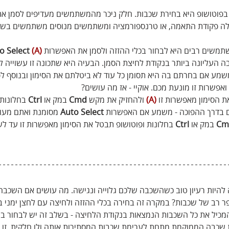
פוטושופ היא בחירת שכבות. חלק ניכר מהמשתמשים מעדיפים לסמן א
עלה פקודת התאמה, או טרנספורמציה ומשתמשים מנוסים משתמשים בשיט
משים רבים היא לבחור בכלי ההזזה ולסמן את האפשרות
(A)
 Auto Select
העליונה ביותר בנקודת לחיצת הסמן. הבעיה היא שתכונה זו עשוייה ל
שמע אם בחרתם בה היא תסומן כל עוד לא ביטלתם את הסימון ובנוסף ל
אפשרות זו מונעת מכם. אוקיי - אז מה עושים?
 הסימון מאפשרות זו 
(A)
 ולהחזיק את מקש 
Cmd
 במק או 
Ctrl
 בחלונות 
גם בדרך ההפוכה - משמע אם האפשרות 
Auto Select
 מסומנת ואתם מעונ
Cm
 במק או 
Ctrl
 בחלונות ופוטושופ תבטל את הסימון מאפשרות זו עד לש
 להיות רעיון טוב כשהשכבה שלכם גלוייה ונגישה. מה עושים אם השכב
רב של שכבות? במקרה זה בחירה בכלי ההזזה ולחיצה עם לחצן ימני בע
מכיל את כל השכבות הנמצאות בנקודת הלחיצה - בשלב זה יש לבחור ב
רת שכבה הממוקמת מתחת לערימת שכבות המסתירות אותה ולו חלקית. זו 