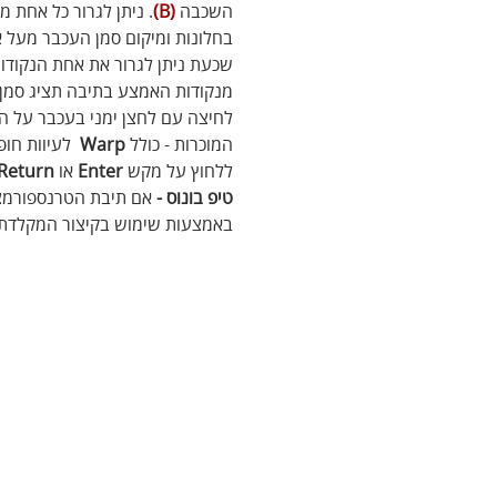
השכבה 
(B)
. ניתן לגרור כל אחת 
בחלונות ומיקום סמן העכבר מעל 
שכעת ניתן לגרור את אחת הנקודו
מנקודות האמצע בתיבה תציג סמן ש
לחיצה עם לחצן ימני בעכבר על ה
המוכרות - כולל 
Warp
  לעיוות חו
ללחוץ על מקש 
Enter
 או 
Return
טיפ בונוס -
 אם תיבת הטרנספורמצי
באמצעות שימוש בקיצור המקלדת