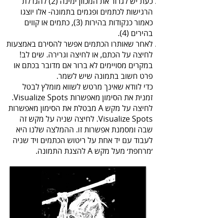
כעת יש לגרור את המכוון ימינה (2) להגדלת
הרגישות לכתמים ופגמים בתמונה- אלו יוצגו
כאמור כנקודות בהירות (3), כתמים או קווים
בהירים (4).
לאחר שאותרו הכתמים אפשר להסירם באמצעות
לחיצה על הכתם, או לחיצה וגרירה. שים לב!
במקרים מסויימים לא ברור אם מדובר בכתם או
פרט חשוב בתמונה שיש לשמר.
כדי לוודא שאינך מרטש לשווא מומלץ לבטל
זמנית את הסימון מאפשרות Visualize Spots.
לחיצה על מקש A מבטלת את הסימון מאפשרות
Visualize Spots. לחיצה שניה על מקש זה
שבה ומסמנת אפשרות זו. ההמלצה שלנו היא
לעבוד עם יד אחת על ריטוש הכתמים ויד שניה
׳מרחפת׳ מעל מקש A להצגת התמונה.