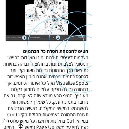
הטיפ להבטחת הסרת כל הכתמים
מצלמות דיגיטליות בנות ימינו מציידות בחיישן
המסוגל לצלם תמונות ברזולוציה גבוהה במיוחד.
כתוצאה מכך התמונות גדולות מאוד וקל יותר
לפספס כתמים ופגמים. אמנם סימון האפשרות
Visualize Spots מקל על איתור הכתמים, אך
בתמונה גדולה חלקם עלולים לחמוק בקלות
מעינייך. הטיפ הבא מוודא שזה לא יקרה, גם אם
מדובר בתמונת ענק. כל שעליך לעשות הוא
להשתמש במקשי המקלדת. ראשית הגדל את
תצוגת התמונה באמצעות החזקת מקש Cmd
במק או Ctrl בחלונות ולחיצה על מקש פלוס (+).
כעת לחץ על מקש Page Up (מקש במק).