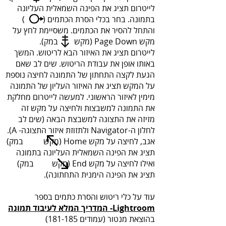
לייטרום תציג את הפינה השמאלית העליונה
בתמונה. בחר בכלי הסרת הכתמים ( )
והתחל להסיר את הכתמים. משסיימת לחץ על
מקש Page Down (מקש במק).
לייטרום תציג את האיזור הבא לריטוש. המשך
באותו אופן את עבודת הריטוש. שים לב שאם
הגעת לקצה התחתון של התמונה לחיצה נוספת
על המקש תציג את האיזור העליון של התמונה
מימין לאיזור הראשוני. למעשה לייטרום מחלקת
את התמונה למשבצות ולחיצה על מקש זה
מזיזה את התצוגה למשבצת הבאה (שים לב
לחלון ה-Navigator ולתזוזת איזור התצוגה- A).
אגב, לחיצה על מקש Home (מקש במק)
תציג את הפינה השמאלית העליונה בתמונה
ואילו לחיצה על מקש End (מקש במק)
תציג את הפינה הימנית התחתונה).
עוד על כלי ריטוש והסרת כתמים בספר
Lightroom- המדריך המלא לעיבוד תמונה
בהוצאת מנטור (עמודים 181-185)