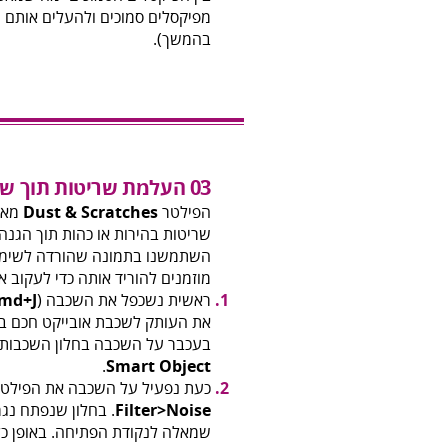
מפיקסלים סמוכים ולהעלים אותם 
בהמשך).
03 העלמת שריטות תוך שימור המרקם
הפילטר
Dust & Scratches
מאפש
שריטות בהירות או כהות תוך הגנ
השתמשנו בתמונה שהורדה לשימו
מוזמנים להוריד אותה כדי לעקוב 
ראשית נשכפל את השכבה (
md+J
את העותק לשכבת אובייקט חכם בא
בעכבר על השכבה בחלון השכבות 
.
Smart Object
כעת נפעיל על השכבה את הפילט
Filter>Noise
. בחלון שנפתח נגר
שמאלה לנקודת הפתיחה. באופן כ