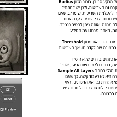
הרקע סביבן. כזכור מכוון
Radius
רה זה השריטות, ולכן יש להתחיל
עד להעלמת השריטות. שימו לב שאם
יים ונותרה רק שריטה עבה אחת
ם ממנה- אותה ניתן להסיר בנפרד.
, מאחר ומרחנו את המידע
ונה נגרור את מכוון
Threshold
תמונה שב לקדמותו, אך השריטות
ו כתמים בודדים שלא הוסרו
, בחר בכלי מברשת הריפוי, או כלי
 הכלי בחר ב-
Layers
Sample All
רה היא לא לעבוד קשה. כך שאם
א גררת נכון את המכוונים. ראוי
ים רק לתמונה זו ובכל תמונה יש
 בתמונה.