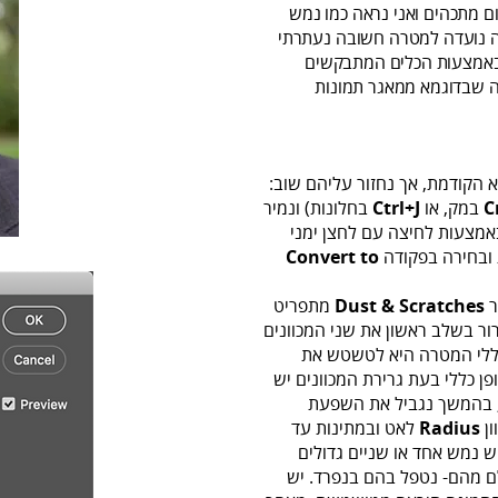
ם מתכהים ואני נראה כמו נמש
נה נועדה למטרה חשובה נעתרתי
באמצעות הכלים המתבקשים
ה שבדוגמא ממאגר תמונות
 הקודמת, אך נחזור עליהם שוב:
C
במק, או
Ctrl+J
בחלונות) ונמיר
מצעות לחיצה עם לחצן ימני
ובחירה בפקודה
Convert to
ר
Dust & Scratches
מתפריט
ור בשלב ראשון את שני המכוונים
ללי המטרה היא לטשטש את
ן כללי בעת גרירת המכוונים יש
 בהמשך נגביל את השפעת
ון
Radius
לאט ובמתינות עד
נמש אחד או שניים גדולים
 מהם- נטפל בהם בנפרד. יש