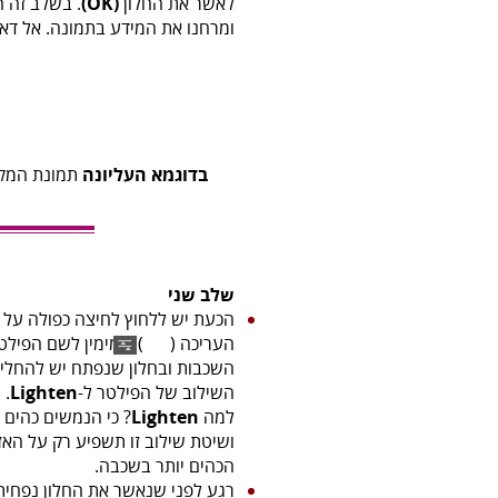
לאשר את החלון
(OK)
. בשלב זה 
ומרחנו את המידע בתמונה. אל דאג
בדוגמא העליונה
תמונת המקו
שלב שני
הכעת יש ללחוץ לחיצה כפולה על 
העריכה ( ) שמימין לשם הפילטר
השכבות ובחלון שנפתח יש להחלי
השילוב של הפילטר ל-
Lighten
.
למה
Lighten
? כי הנמשים כהים 
ושיטת שילוב זו תשפיע רק על האז
הכהים יותר בשכבה.
רגע לפני שנאשר את החלון נפחית