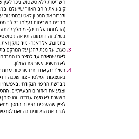
השריטות ללא טשטוש ניכר לעין של 
קובע את רוחב האזור שייעלם- במק
ולגרור את המכוון לאט ובמתינות 
מרבית השריטות נעלמו בשלב מסו
(הנלחמת על חייה)- מומלץ להתעל
בשלב זה התמונה תיראה מטושטשת
בתמונה. אל דאגה- מיד נתקן זאת.
כעת, על מנת להגן על המרקם בתמ
לאט שמאלה עד למצב בו המרקם ב
לא נחשפו. אשר את החלון.
בשלב זה, אם נותרו שריטות עבות א
באמצעות הפילטר - צור שכבה חדשה
מברשת הריפוי הנקודתי, באפשרויות
וצבע את האזורים הבעייתיים. המט
השארת לא מעט עבודה- זהו סימן של
לציין שהערכים בצילום המסך מתאימ
לגרור את המכוונים בהתאם לפרטים