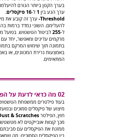
בערך הקטן ביותר הגורם להיעלמו
ערך הנע בין
1
ל-
16 פיקסלים
.
Threshold-
ערך זה קובע את מיד
להעלימם. השוני נמדד ברמות בהי
ל-
255
לביטול הטשטוש. בפועל מכו
מרקמים עדינים ומאפשר, יחד עם מ
בתמונה תוך שימוש המרקם בתמונה
באמצעות גרירת המכוונים, או באמ
המתאימים.
02 מה כדאי לדעת על הפילטר
בעוד פילטרים ממשפחת הטשטוש,
מיצוע של פיקסלים סמוכים ובפוע
חוץ, הפילטר
Dust & Scratches
מכך קצוות אובייקטים לא מטשטשי
ממזגת את הפיקסלים עם סביבתם ב
בין הפיקסלים הסמוכים- מה שמא