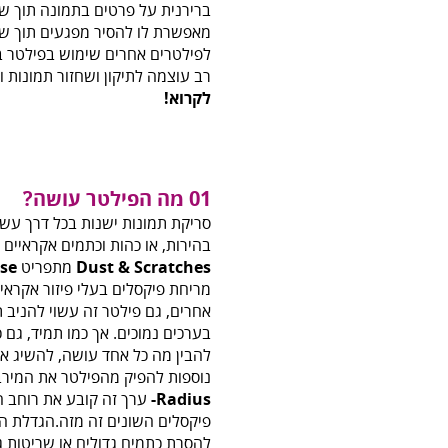
ברירנית על פרטים בתמונה תוך שי
מאפשרת לו להסיר מפגעים תוך שי
לפילטרים אחרים שימוש בפילטר בס
רב עוצמה לתיקון ושחזור תמונות ו
לקרוא!
01 מה הפילטר עושה?
סריקת תמונות ישנות בכל דרך עשוי
בהירות, או כהות וכתמים אקראיי
Dust & Scratches
מתפריט
ise
מריחת פיקסלים בעלי פיזור אקראי
אחרים, גם פילטר זה עשוי להניב 
בערכים נמוכים. אך כמו תמיד, גם כ
להבין מה כל אחד עושה, להשיג את
נוספות להפיק מהפילטר את המירב.
Radius-
ערך זה קובע את רוחב הא
פיקסלים השונים זה מזה.הגדלת ה
להסרת כתמים גדולים או שריטות גס