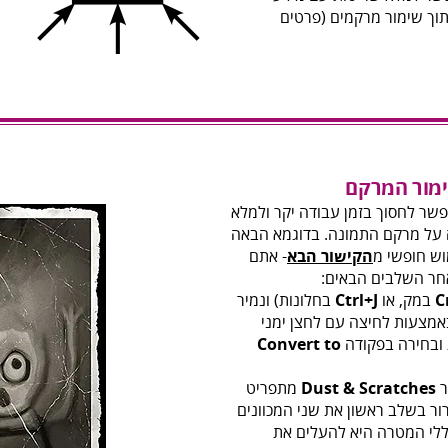
תוך שימור מרקמים (פרטים
ר לחסוך בזמן עבודה יקר ולמלא
ה על מרקם התמונה. בדוגמא הבאה
ש חופשי מ
הקישור הבא
- אתם
אחר השלבים הבאים:
C
במק, או
Ctrl+J
בחלונות) ונמיר
מצעות לחיצה עם לחצן ימני
ובחירה בפקודה
to
Convert
ר
Dust & Scratches
מתפריט
ור בשלב ראשון את שני המכוונים
ללי המטרה היא להעלים את