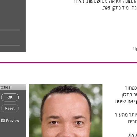
התמונה תיראה מטושטשת, מאחר
ה- מיד נתקן זאת.
ר
כפתור
 בחלון
ף את שיטת
יותר מהעור
ורים
 את