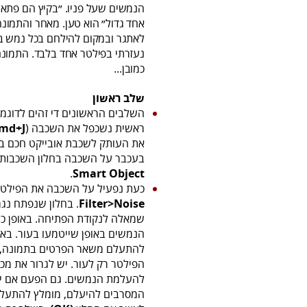
הנמשים שעל פניו. ״בקיץ הם פתאו
אחד גדול״ הוא טען. מאחר והתמו
לאתגר ובמקום להילחם בכל נמש 
נעזרתי בפילטר אחד בלבד. התמונ
כמובן...
שלב ראשון
השלבים הראשונים די זהים לדוגמא
ראשית נשכפל את השכבה (
md+J
את העותק לשכבת אובייקט חכם בא
בעכבר על השכבה בחלון השכבות 
.
Smart Object
כעת נפעיל על השכבה את הפילט
Filter>Noise
. בחלון שנפתח נגר
שמאלה לנקודת הפתיחה. באופן כ
הנמשים באופן שייטמעו בעור. באופ
להתעלם משאר הפרטים בתמונה,
הפילטר רק לעור. יש לגרור את מכו
להעלמת הנמשים. גם הפעם אם יש 
המסרבים להיעלם, מומלץ להתעלם