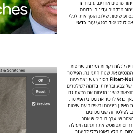
מור פרטים אחרים. עובדה זו
מור מרקמים עדינים. בדומה
יוע שיטות שילוב הופך אותו לכלי
אפילו לטיפול בפגעי עור-
כדאי
יה לגלות נקודות זעירות, שריטות
ם המכסים את שטח התמונה. הפילטר
Filter>No
מסיר רעש באמצעות
 של צבע ובהירות. בדומה לפילטרים
תוצאות שאינן מניחות את הדעת גם
אן, כדאי להכיר את מכווני הפילטר,
 האיזון ביניהם ובשילוב עם שיטות
 לפילטר זה שני מכוונים
זור שייערך בו חיפוש אחרי
רדיוס תטשטש את התמונה ויעילה
ות. מומלץ באופן כללי להיעזר