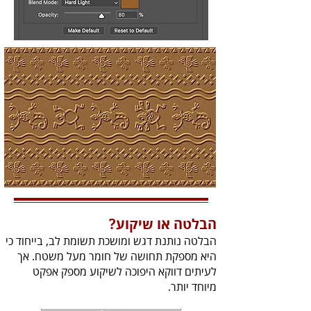
הבלטה‭ ‬או‭ ‬שיקוע‭?‬
‬מיוחד‭ ‬יותר‭.‬‭‬