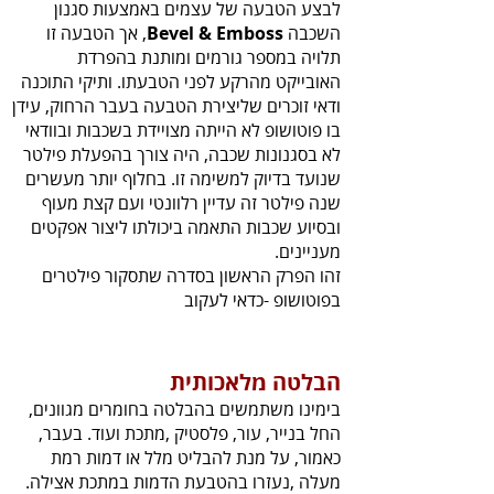
‬השכבה‭ ,‬
Bevel‭ ‬&‭ ‬Emboss
‬מעניינים‭.
‬בפוטושופ‭- ‬כדאי‭ ‬לעקוב
הבלטה‭ ‬מלאכותית