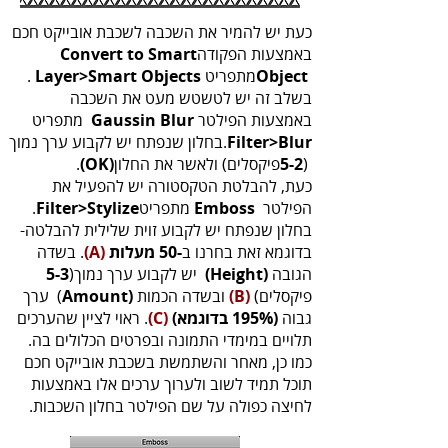
‬באמצעות‭ ‬הפקודה‭ ‬
Convert to Smart‭
‬מתפריט ‭
‬Object‭
Objects‭
‬Layer>Smart
‬.
‬באמצעות‭ ‬הפילטר‭ ‬
Gaussin Blur‭ ‬
‬Filter>Blur
.
בחלון‭ ‬שנפתח‭ ‬יש‭ ‬לקבוע‭ ‬ערך‭ ‬נמוך‭
‭) ‬פיקסלים)‭ ‬ולאשר‭ ‬את‭ ‬החלון‭ .
‬5-2
‬‭(‬OK‭)
‬
‬הפילטר ‭ ‬
‬מתפריט‭ ‬.
Emboss‭
Filter>Stylize‭
‬בחלון‭ ‬שנפתח‭ ‬יש‭ ‬לקבוע‭ ‬זוית‭ ‬שלילית‭ ‬להבלטה‭ -
‬בדוגמא‭ ‬זאת‭ ‬בחרנו‭ ‬ב‭ ‬
50‭-‬מעלות
‬‭(‬A‭)‬‭
‭ .
‬הגובה‭ ‬‭
‬ יש‭ ‬לקבוע‭ ‬ערך‭ ‬נמוך‭
(‬Height‭)‬‭
)‭
‬5-3
‬פיקסלים)‭
‬ובשדה‭ ‬הכמות‭ ‬‭(
‬‭(‬B‭)‬‭
‬Amount‭)‬‭ ‬
‬גבוה‭ ‬
195%)‭ ‬בדוגמא)
‬‭(‬C‭)
‭ .
‬לחיצה‭ ‬כפולה‭ ‬על‭ ‬שם‭ ‬הפילטר‭ ‬בחלון‭ ‬השכבות‭.‬