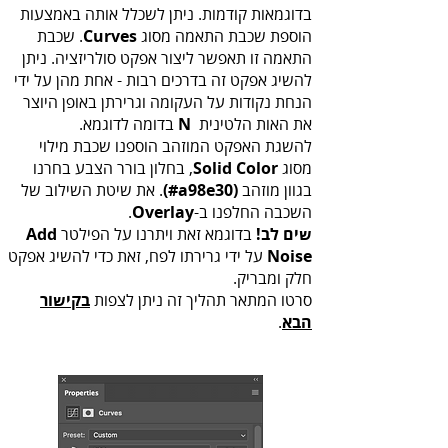
‬הוספת‭ ‬שכבת‭ ‬התאמה‭ ‬מסוג‭.‬
Curves
‬את‭ ‬האות‭ ‬הלטינית ‭ ‬
‬בדומה‭ ‬לדוגמא‭.‬
N‭
‬מסוג ‭
Solid Color
‬בגוון‭ ‬מוזהב‭
(#‬a98e30‭)
‬השכבה‭ ‬החלפנו‭ ‬ב-‭
Overlay
.‬
שים לב!
בדוגמא זאת ויתרנו על הפילטר
Add
Noise
על ידי גרירתו לפח, זאת כדי להשיג אפקט
חלק ומבריק.
סרטו‭ ‬המתאר‭ ‬תהליך‭ ‬זה‭ ‬ניתן‭ ‬לצפות‭ ‬
‬הבא
‭.‬