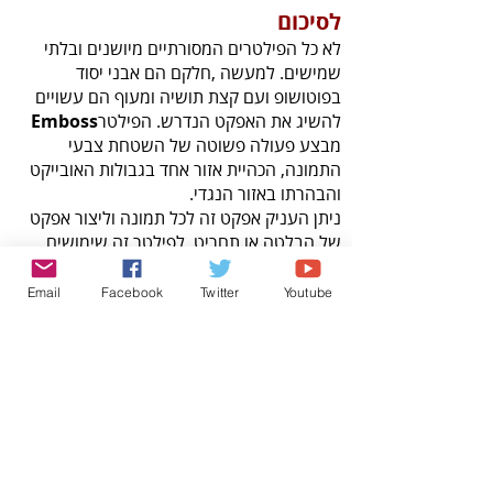
לסיכום‬
‬להשיג‭ ‬את‭ ‬האפקט‭ ‬הנדרש‭.‬ הפילטר‭ ‬
Emboss‭
‬והבהרתו‭ ‬באזור‭ ‬הנגדי‭.‬
‬של‭ ‬הבלטה‭ ‬או‭ ‬תחריט‭.‬ לפילטר זה שימושים
נוספים כמו למשל הוספת חידוד, הדגשת אזורים
בתמונה ועוד. במדורים הבאים נציג פילטרים
Email
Facebook
Twitter
Youtube
נוספים שהשימוש בהם לא תמיד ברור
למשתמש- כדאי לעקוב.