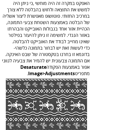
‬שאינו‭ ‬מחייב‭ ‬לבודד‭ ‬את‭ ‬האובייקט‭ ‬להבלטה.
כדי‭ ‬לעשות‭ ‬זאת‭ ‬יש‭ ‬לבחור‭ ‬בתמונה‭ ‬כלשהי‭-
‬בדוגמא‭ ‬זו‭ ‬בחרנו‭ ‬בטקסטורה‭ ‬של‭ ‬שבט‭ ‬האינקה‭.‬
‬אפור‭ ‬באמצעות‭ ‬הפקודה‭ ‬
Desaturate‭
‬מתפריט
Image>Adjustments‭
‬.