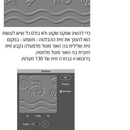
‬חיובית‭ ‬בה‭ ‬האור‭ ‬מוטל‭ ‬מלמטה.‭
‬בדוגמא‭ ‬זו‭ ‬נבחרה‭ ‬זוית‭ ‬של‭ ‬130‭ ‬מעלות‭.‬