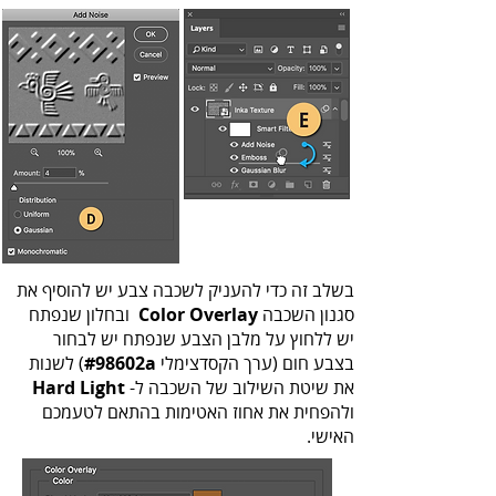
‬סגנון‭ ‬השכבה‭ ‬
Color Overlay‭
‬בצבע‭ ‬חום‭ ‬(ערך‭ ‬הקסדצימלי‭ ‬(
#98602a
‬את‭ ‬שיטת‭ ‬השילוב‭ ‬של‭ ‬השכבה‭ ‬ל- ‬
Hard Light
‬האישי‭.‬