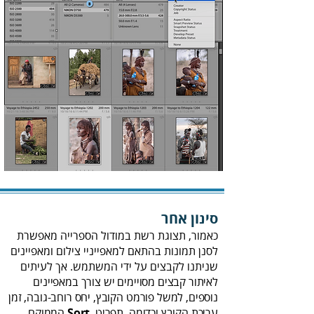
סינון אחר
‬שניתנו‭ ‬לקבצים‭ ‬על‭ ‬ידי‭ ‬המשתמש‭ .‬אך‭ ‬לעיתים‭
‬עריכת‭ ‬הקובץ‭ ‬וכדומה‭.‬ תפריט ‭ ‬
Sort‭