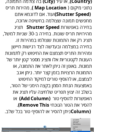
(‬Country‭)
‬‭‬, או‭ ‬עיר‭ ‬‭
(‬City‭)
נתוני‭ ‬מיקום (‭ ‬
Location‭ ‬)
Map
, מהירות‭ ‬תריס‭
‬‭(‬Shutter‭ ‬Speed‭)
בחירה‭ ‬באפשרות ‭ ‬‭ ‬
Speed
‬
Shutter‭
בחירה‭ ‬במצלמה‭ ‬ובעדשה‭ ‬לצד‭ ‬רגישות‭ ‬
‬האפשרות‭ ‬להוסיף‭ ‬טור ‭ ‬‭
(‬Add‭ ‬Column‭)‬‭
‬להסיר‭ ‬את‭ ‬הטור‭ ‬הנוכחי ‭.
(‬Remove This
‬‭ ‬ניתן‭ ‬להסיר‭ ‬או‭ ‬להוסיף‭ ‬טור‭ ‬בכל‭ ‬שלב‭.‬
Column‭)