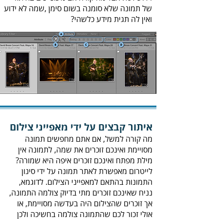
‬ואין‭ ‬לה‭ ‬תגית‭ ‬מידע‭ ‬כלשהי‭?‬
איתור‭ ‬קבצים‭ ‬על‭ ‬ידי‭ ‬מאפייני‭ ‬צילום
‬מילת‭ ‬מפתח‭ ‬ואינכם‭ ‬זוכרים‭ ‬איפה‭ ‬היא‭ ‬שמורה‭ ?