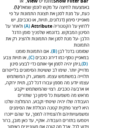
‬מתפריט ‭ ,‬
Show‭ ‬Filter‭ ‬Bar‭
View
‬באמצעות‭ ‬לחיצה‭ ‬על‭ ‬מקש‭ ‬לוכסן‭ ‬שמאלי‭ .‬‭
(‬\‭)‬‭
‬ללחוץ‭ ‬על‭ ‬הקטגוריה‭
Attribute‭
(A)
‬התמונות‭
שסומנו‭ ‬בדגל‭ ‬לבן‭ .
‬‭(‬B‭)‬‭
‬במאפיין‭ ‬נוסף‭ ‬כמו‭ ‬דירוג‭ ‬כוכבים‭ ,‬‭
(‬C‭)
‬‭,
(‬D‭)‬‭