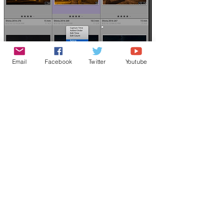
Email
Facebook
Twitter
Youtube
מפתחות לסינון מהיר
‬שלטענתם‭ ‬מייגעת‭ ‬ולעיתים‭ ‬אף‭ ‬טרחנית‭.‬ שהרי,
‬לעשות‭ ‬הוא‭ ‬להפעיל‭ ‬את‭ ‬הפקודה‭ ‬
Find‭