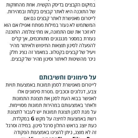
‬ניכר ‬מהשיטות‭ ‬לאיתור‭ ‬וסינון‭ ‬מהיר‭ ‬של‭ ‬קבצים‭.‬
על סימונים וחשיבותם
‬רשת‭ ‬באמצעות‭ ‬לחיצה‭ ‬על‭ ‬מקש
G