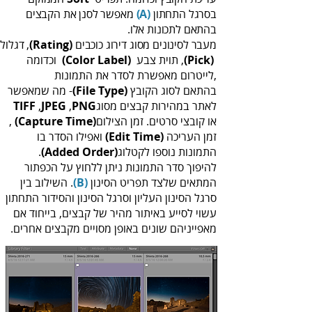
‬בסרגל‭ ‬התחתון‭ ‬‭
(‬A‭)
‬בהתאם‭ ‬לתכונות‭ ‬אלו‭.‬
מעבר‭ ‬לסינונים‭ ‬מסוג‭ ‬דירוג‭ ‬כוכבים‭ ,
‬דגלול‭
‬‭(‬Rating‭)‬‭
(‬Pick‭)
‬‭‬, תוית‭ ‬צבע ‭ ‬‭
(‬Color‭ ‬Label‭)‬‭
,‬לייטרום‭ ‬מאפשרת‭ ‬לסדר‭ ‬את‭ ‬התמונות‭ ‬‭ ‬‭
בהתאם‭ ‬לסוג‭ ‬הקובץ‭ ‬‭-
(‬File‭ ‬Type‭)‬‭
‬לאתר‭ ‬במהירות‭ ‬קבצים‭ ‬מסוג‭ ‬
PNG‭
‭,‬‭‬
JPEG
‭,‬
TIFF
‬או‭ ‬קובצי‭ ‬סרטים‭.‬ זמן‭ ‬הצילום‭
‬‭(‬Capture‭ ‬Time‭)
‬‭‬,
זמן‭ ‬העריכה‭
‬‭(‬Edit‭ ‬Time‭)‬‭
‬התמונות‭ ‬נוספו‭ ‬לקטלוג‭ ‬‭.
(‬Added‭ ‬Order‭)‬‭
‬המתאים‭ ‬שלצד‭ ‬תפריט‭ ‬הסינון‭ ‬‭.
(‬B‭)‬‭
‬מאפייניהם‭ ‬שונים‭ ‬באופן‭ ‬מסויים‭ ‬מקבצים‭ ‬אחרים‭.‬‭‬