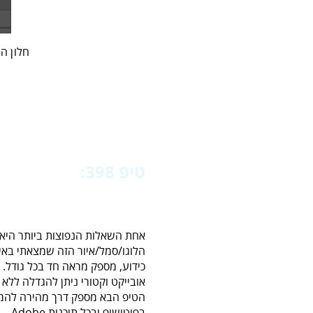
חלון‭ ‬הגליפים‭ ‬זמין‭ ‬גם‭ ‬באמצעות‭ ‬הפקודה‭ ‬
טיפ 398:‬‬
המרת‭ ‬תמונה‭ ‬לוקטור
אחת השאלות הנפוצות ביותר היא 
הלוגו/סמל/איור הזה שמצאתי באינט
כידוע, מספק מראה חד בכל גודל. 
אובייקט וקטורי ניתן להגדלה ללא א
הטיפ הבא מספק דרך מהירה להמ
בפוטושופ ובכל תוכנות Adobe.