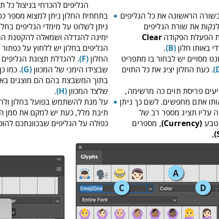
הגליפים להכרחי בניצול כל תוו
שורה הראשונה את כל הגליפים
בתחתית החלון ניתן למצוא מספר כפ
 לנקות את שורת הגליפים
ניתן לשלוט על מימדי הגליפים בחלו
ת הפעלת הפקודה
Clear
ימינה להגדלה ושמאלה להקטנת הג
 באותו חלון
(B)
.
הגליפים בחלון יש ללחוץ על כפתו
ט מסויים יש לבחור בו מתפריט
החלון
(F)
. להגדלת תצוגת הגליפים 
. כעת החלון יציג את כל התוים
שבצידו הימני של המכוון
(G)
. כמו כ
בתוך המשבצת בהם הם מוצגים באמ
עים פריסת תוים כה מרשימה,
שלצד המכוון
(H)
.
ותו אתם מחפשים. לשם כך ניתן
על מנת להשתמש בפועל בחלון ולהוס
ה עליו תציג מספר רב של
תיבת מלל, כעת יש למקם את סמן ה
מטבע
(Currency)
, מספרים
כפולה על הגליפים שבכוונתכם להוסי
,