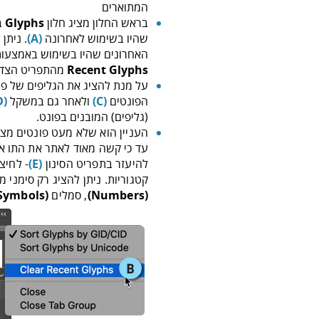
המתוארים
בראש החלון מציג חלון
Glyphs
ב
שהיו בשימוש לאחרונה
(A)
. ניתן
האחרונים שהיו בשימוש באמצעו
Recent Glyphs
מהתפריט הצדדי
על מנת להציג את הגליפים של פונ
הפונטים
(C)
ולאחר גם במשקל
(D)
(גליפים) המובנים בפונט.
העניין הוא שלא מעט פונטים מצי
עד כי קשה מאוד לאתר את התו א
להיעזר בתפריט הסינון
(E)
- לחיצ
קטגוריות. ניתן להציג רק סימני 
(Numbers)
, סמלים
(Symbols)