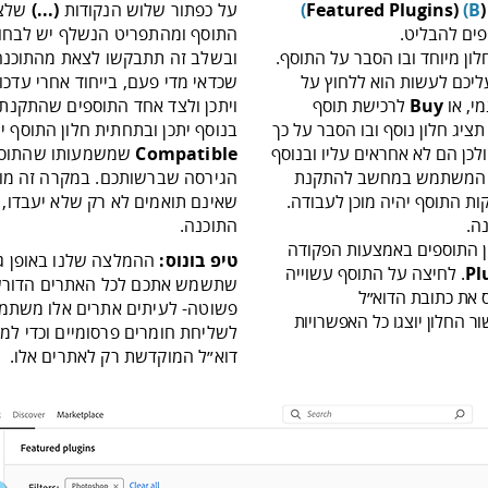
(
B)
(Featured Plugins
)
על כפתור שלוש הנקודות
(...)
שלצד
התוסף ומהתפריט הנשלף יש לבחו
ן מיוחד ובו הסבר על התוסף.
ובשלב זה תתבקשו לצאת מהתוכנה 
כם לעשות הוא ללחוץ על
שכדאי מדי פעם, בייחוד אחרי עדכו
י, או
Buy
לרכישת תוסף
ויתכן ולצד אחד התוספים שהתקנתם 
ר תציג חלון נוסף ובו הסבר על כך
בנוסף יתכן ובתחתית חלון התוסף י
התוסף לא נוצר על ידי Adobe ולכן הם לא אחראים עליו ובנוסף
Compatible
שמשמעותו שהתוסף 
ת המשתמש במחשב להתקנת
הגירסה שברשותכם. במקרה זה מומ
ות התוסף יהיה מוכן לעבודה.
שאינם תואמים לא רק שלא יעבדו, 
ה.
התוכנה.
ן התוספים באמצעות הפקודה
טיפ בונוס:
ההמלצה שלנו באופן גור
Pl
. לחיצה על התוסף עשוייה
שתשמש אתכם לכל האתרים הדורש
ס את כתובת הדוא״ל
פשוטה- לעיתים אתרים אלו משתמ
לשליחת חומרים פרסומיים וכדי למ
דוא״ל המוקדשת רק לאתרים אלו.