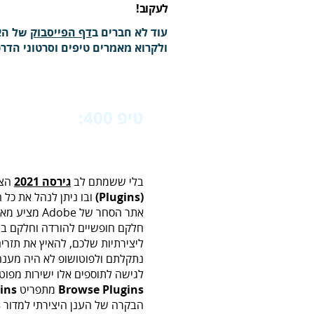
‬לעקוב‭!‬
עוד לא חברים ב
דף הפייסבוק
של הא
ולקרוא מאמרים טיפים וסרטוני הד
טיפ 400:‬‬
‭ ‬טיפים‭ ‬לעבודה‭ ‬עם‭ ‬תפריט‭ ‬התוספים
בלי ששמתם לב
גירסה 2021
הצי
(Plugins)
ובו ניתן לנהל את כל 
אתר הסחר של e
חלקם חופשיים להורדה וחלקם בתש
ליצירתיות שלכם, להאיץ את תזרי
נתקלתם ולפוטושופ לא היה מענה
לגישה לתוספים אלו ישירות מפוט
Browse Plugins
מתפריט
ins
הבקרה של הענן היצירתי למדור
s