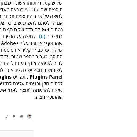
שלוש קטגוריות והראשונה שבהן
תוספים שב-Adobe כנראה מעדיפים להבליט.
לחיצה על אחד התוספים תפתח חלו
אם החלטתם להשתמש בו כל שעלי
כפתור
Get
להורדה של תוסף חינמ
בתשלום‭ .
‬‭(‬C‭)
‬‭ ‬ לחיצה על הכפתו
ש
שיהיה עליכם להקליד את סיסמ
התוסף. כעבור מספר שניות עד דק
לרוב לא יהיה צורך באתחול התוכנ
לשימוש בתוסף יש להציג את חלו
Plugins Panel
מתפריט
ugins
לפתוח חלון ובו יהיה עליכם להכני
‬שהתוסף‭ ‬מציע‭.‬