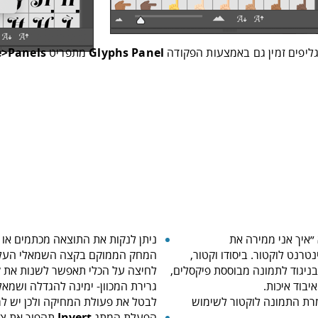
‬מתפריט ‭ ‬
Glyphs Panel‭
e>Panels
״איך אני ממירה את
ניתן לנקות את התוצאה מכתמים או נ
רנט לוקטור. ביסודו וקטור,
המחק הממוקם בקצה השמאלי העלי
בניגוד לתמונה מבוססת פיקסלים,
לחיצה על הכלי תאפשר לשנות את
יבוד איכות.
גרירת המכוון- ימינה להגדלה ושמאל
רת התמונה לוקטור לשימוש
לבטל את פעולת המחיקה ולכן יש למ
הפעלת המתג
Invert
תהפוך את צב