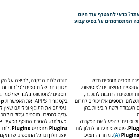
תר? כדאי להצטרף עוד היום
רכה המתפרסמים על בסיס קבוע
גה תפריט תוספים חדש
חזרה ללוח הבקרה, לחיצה על הקט
התוספים החיצוניים לפוטושופ.
Adob מציע מאות תוספים והרחבות לתוכנה,
תוספים לפוטושופ בלבד יש לסמן ב
לום. תוספים אלו יכולים לתרום
בקטגוריה APPS, את האפשרות
op
ם העבודה ולפתור בעיות בהן
וניסיתם את התוסף וגיליתם שאין 
.
עדיף להסירו- תוספים עלולים להכ
ושופ ניתן להפעיל את הפקודה
ופעולתה. להסרת התוסף הפעילו 
Plug
. פוטושופ תעבור לחלון לוח
Plugins
מתפריט
Plugins
. לוח 
Plugin
A)
)
. מדור זה מציע
ויוצג חלון ובו כל התוספים שהתק