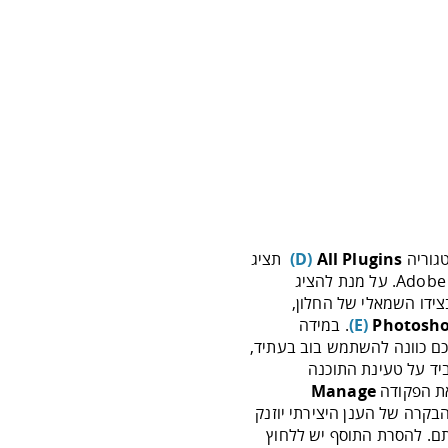
גוריה
All Plugins
D)
)
תציג
מגוון רחב של תוספים לכל תוכנות Adobe. על מנת להציג
צידו השמאלי של החלון,
Photosh
E)
)
. במידה
לכם כוונה להשתמש בוב בעתיד,
ביד על טעינת התוכנה
את הפקודה
Manage
הבקרה של הענן היצירתי יוזנק
נתם. להסרת התוסף יש ללחוץ