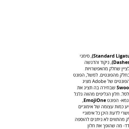
‬‭(‬Standard Ligat
, ניקוד והדגשה
לציין שחלק מהאפשרויות
בחלק מהפונטים. למשל, הפונט
הזמין משירות הפונטים של Adobe מציג
Swoo
שבחירה בה תציג את
סל. חלון הגליפים מהווה גלגל
וגמא- הפונט
EmojiOne
,
ע כמות עצומה של אימוג׳ים
שרי לדעת היכן כל אימוג׳י
 מהתווים לא ניתנים להוספה
- מה שהופך את חלון