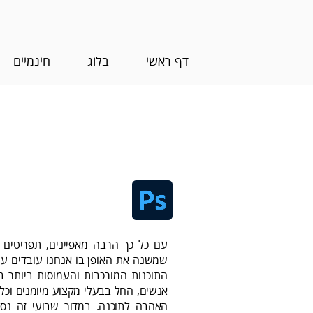
דף ראשי
בלוג
חינמיים
מכונת הטיפים
‬שמשנה
האהבה ‬לתוכנה‭.‬ במדור‭ ‬שבועי ‬זה‭ ‬נספק‭ ‬טיפ‭ ‬שימושי‭ ‬על‭ ‬פוטושופ‭.‬