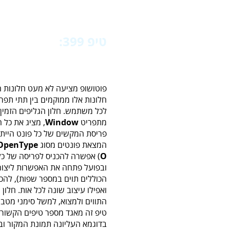
טיפ 399:‬‬
6‭ ‬ טיפים‭ ‬לעבודה‭ ‬עם‭ ‬חלון‭ ‬הגליפים
פוטושופ מציעה לא מעט חלונות 
חלונות אלו ממוקמים בין תתי תפרי
לכל משתמש. חלון הגליפים הזמי
מתפריט
Window
, מציג את כל 
פריסת המקשים של כל פונט היית
המצאת פונטים מסוג
OpenType
O
) אפשרה להכניס לפריסה של כל 
ובפועל פתחה את האפשרות ליצור, 
הכוללים תוים במספר שפות), להכנ
ואפילו עיצוב שונה לכל אות. חלון
התווים ולמצוא, למשל סימני מטבע
טיפ זה מאגד מספר טיפים הקשורים
בדוגמא העליונה תמונת המקור ו