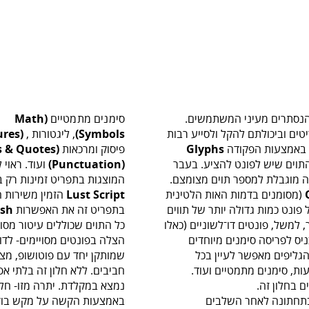
הנסתרים מעיני המשתמשים.
סימנים מתמטיים
(Math
טים וביכולתם להקל ולסייע רבות
Symbols)
, ליגטורות
ures‭)
ן באמצעות הפקודה
Glyphs
‬פיסוק
ומרכאות
(Dashes & Quotes)
התוים שיש לפונט להציע. בעבר
(Punctuation)
ועוד. ראוי 
ה מוגבלת למספר תוים מצומצם.
המוצגות בתפריט זמינות רק 
(מסומנים בדמות האות הלטינית
Script
Lust
פונט כמות גדולה יותר של תווים
בתפריט זה את האפשרות
sh
למשל, פונטים דו־לשוניים (כאלו
כל התוים שכוללים עיטור מסול
יס לפריסה סימנים מיוחדים
הצלה בפונטים מסויימים- לד
 הגליפים מאפשר לעיין בכל
שמותקן יחד עם פוטושופ, מצי
ות, סימנים מתמטיים ועוד.
חביבים. ללא חלון זה בלתי אפ
 בחלון זה.
נמצא במקלדת. יתרה מזו- חלק
בתחתונה לאחר השלבים
באמצעות הקשה על מקש בודד