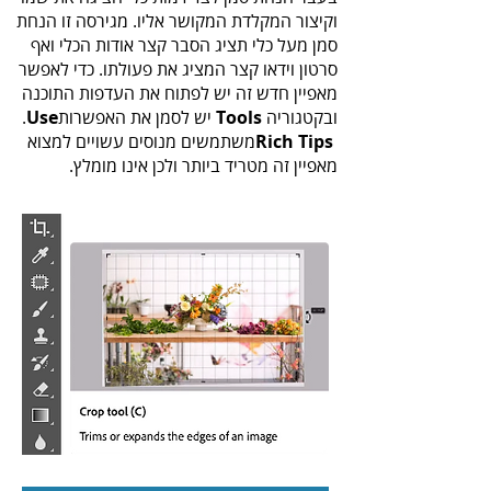
‬ובקטגוריה‭ ‬
‬יש‭ ‬לסמן‭ ‬את‭ ‬האפשרות‭ ‬.
Tools‭
Use
Rich Tips‭
‬מאפיין‭ ‬זה‭ ‬מטריד‭ ‬ביותר‭ ‬ולכן‭ ‬אינו‭ ‬מומלץ‭.‬