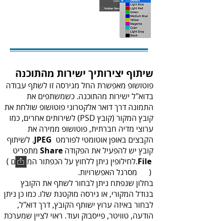
שיתוף‭ ‬יצירותיך‭ ‬ישירות‭ ‬מהתוכנה
‬הקבצים‭ ‬באופן‭ ‬אוטומטי‭ ‬לפורמט‭ ‬.
JPEG
‬קובץ‭ ‬יש‭ ‬להפעיל‭ ‬את‭ ‬הפקודה‭ ‬
Share‭
File‭
.‬
‬לחילופין‭ ‬ניתן‭ ‬ללחוץ‭ ‬על‭ ‬הכפתור‭ ‬המתאים‭ (
) ‬מסרגל‭ ‬האפשרויות‭.‬
‬לבחור‭ ‬באיזה‭ ‬ערוץ‭ ‬ישותף‭ ‬הקובץ‭,‬ דרך‭ ‬דוא"ל‭,