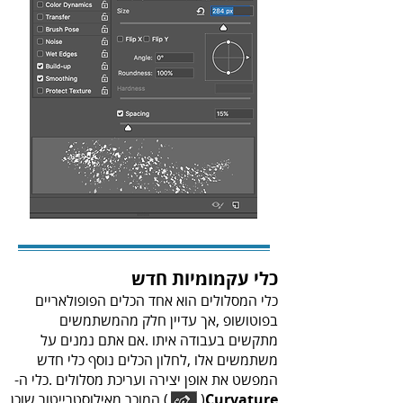
כלי‭ ‬עקמומיות‭ ‬חדש
‬המפשט‭ ‬את‭ ‬אופן‭ ‬יצירה‭ ‬ועריכת‭ ‬מסלולים‭. ‬כלי‭ ‬ה-‭‬
Curvature