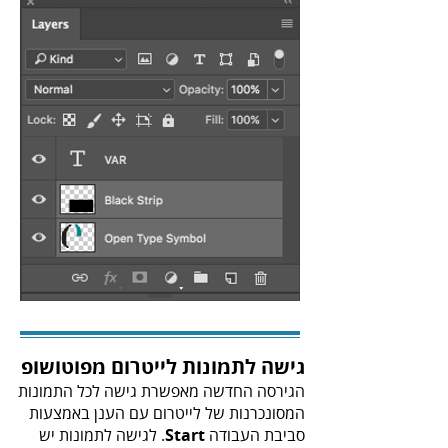
גישה‭ ‬לתמונות‭ ‬לייטרום‭ ‬מפוטושופ
‬סביבת‭ ‬העבודה‭ ‬.
Start‭