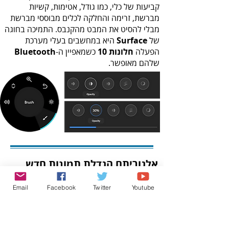
‬של‭ ‬
Surface‭
‬הפעלה‭ ‬
חלונות‭ ‬10‭
‬כשמאפיין‭ ‬ה‬
Bluetooth‭
שלהם‭ ‬מאופשר‭.‬
אלגוריתם‭ ‬הגדלת‭ ‬תמונות‭ ‬חדש
Email
Facebook
Twitter
Youtube