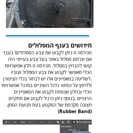
חידושים‭ ‬בענף‭ ‬המסלולים
‬תצוגה‭ ‬מקדמת‭ ‬של‭ ‬המקטע‭ ‬בעת‭ ‬תנועת‭ ‬הסמן‭ .
‬
(‬Rubber Band‭)‬‭