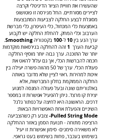
‬ערך‭ ‬הנע‭ ‬בין‭ ‬
‬ל‭ ‬
10‭
‭-‬בקטגוריה ‭ ‬.
100
Smoothing
קביעת‭ ‬הערך ‭ ‬
1‭
‬השיניים‭ ‬והפעלת‭ ‬אחת‭ ‬האפשרויות‭ ‬הבאות‭:‬
Pulled String Mode‭‬-
‬בשימוש‭ ‬בעכבר‭,‬ פחות‭ ‬בשימוש‭ ‬בעט‭ ‬גראפי‭.