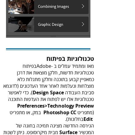
טכנולוגיות‭ ‬בפיתוח
‬סביבת‭ ‬העבודה‭ ‬.(
Design Space‭
‬טכנולוגיות‭ ‬אלו‭ ‬יש‭ ‬לפתוח‭ ‬את‭ ‬העדפות‭ ‬התוכנה‭
P
references>Technology‭ ‬Preview‭‬
(מתפריט ‭ ‬
Photoshop CC
‬בחלונות)‭.‬
Edit‭
‬המכשיר‭ ‬
Surface‭