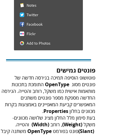
פונטים גמישים
‬פונטים‭ ‬מסוג ‭ ‬
OpenType
‬מכוונים‭ ‬בחלון ‭ ‬.
Properties‭
משקל‭ ‬‭,
‬רוחב‭ ‬‭
(‬Weight‭)‬‭
‬ והטייה‭ ‬‭.
(‬Width‭)‬‭
‬‭ ‬פונט‭ ‬בפורמט‭ ‬
(‬Slant‭)
OpenType‭