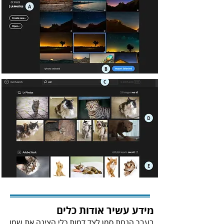
מידע‭ ‬עשיר‭ ‬אודות‭ ‬כלים