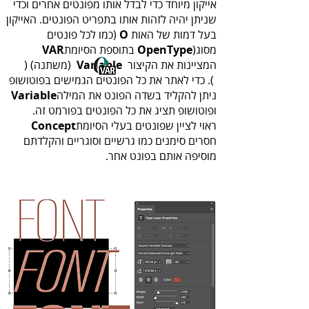
‬בעל‭ ‬דמות‭ ‬של‭ ‬האות‭ ‬
O
‬מסוג‭‬(
OpenType
‭‬ בתוספת‭ ‬הסיומת‭ ‬
VAR‭
‬המציינות‭ ‬את‭ ‬הקיצור ‭ ‬
Variable‭
‬(משתנה) (
‬ניתן‭ ‬להקליד‭ ‬בשדה‭ ‬הפונט‭ ‬את‭ ‬המילה‭ ‬
Variable‭
‬ופוטושופ‭ ‬תציג‭ ‬את‭ ‬כל‭ ‬הפונטים‭ ‬בפורמט‭ ‬זה‭.‬
ראוי‭ ‬לציין‭ ‬שפונטים‭ ‬בעלי‭ ‬הסיומת‭ ‬
Concept‭
‬מוסיפה‭ ‬אותם‭ ‬בפונט‭ ‬אחר‭.‬