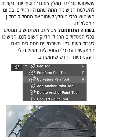
‬המסלולים‭ .‬
בשורה‭ ‬התחתונה
‬העקמומיות‭ ‬החדש‭ ‬שימוש‭ ‬רב‭.