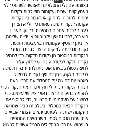
‬הוא‭ ‬כזה‭,‬ לכלי‭ ‬זה‭ ‬אין‭ ‬עקמומיות‭ ‬או‭ ‬ידיות‭ ‬שליטה‭,
‬הנקודות‭ ‬הנוספות‭ ‬הן‭ ‬נקודות‭ ‬חלקות‭ .‬כדי‭ ‬להמיר‭
‬לנקודה‭ ‬חלקה‭.‬ ניתן‭ ‬להוסיף‭ ‬נקודות‭ ‬למסלול‭