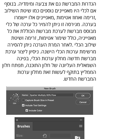
‬המברשת‭ ‬החדש‭.‬