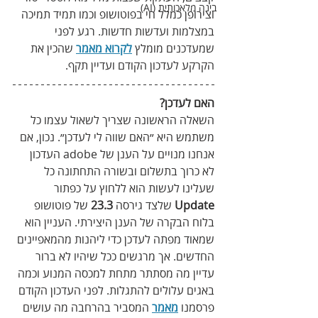
בינה מלאכותית (AI)
‬וצירופן‭ ‬כמלל‭ ‬חי‭ ‬בפוטושופ וכמו תמיד תמיכה 
במצלמות ועדשות חדשות. רגע לפני 
שמעדכנים מומלץ
לקרוא מאמר
שהכין את 
הקרקע לעדכון הקודם ועדיין תקף.
האם לעדכן?
השאלה הראשונה שצריך לשאול עצמו כל 
משתמש היא ״האם שווה לי לעדכן״. נכון, אם 
אנחנו מנויים על הענן של adobe העדכון 
לא כרוך בתשלום ובשורה התחתונה כל 
שעלינו לעשות הוא ללחוץ על כפתור 
Update
 שלצד גירסה 
23.3
 של פוטושופ 
בלוח הבקרה של הענן היצירתי. העניין הוא 
שמאוד מפתה לעדכן כדי ליהנות מהמאפיינים 
החדשים. אך מרגשים ככל שיהיו לא ברור 
עדיין מה מסתתר מתחת למכסה המנוע וכמה 
באגים עלולים להתגלות. לפני העדכון הקודם 
פרסמנו 
מאמר
 המסביר בהרחבה מה עושים 