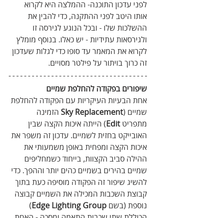
לפני עדכון התוכנה- ההמלצה היא לקרוא 
אותו היטב לפני ההתקנה, כדי להבין את 
ההשלכות שלו - ובכל הנוגע לגירסה זו 
ולגירסאות עתידיות - יש כאלו. בנוסף מומלץ 
לקרוא את המאמר עד סופו כדי לגלות שעדכון 
זה כרוך בויתור על פילטר מסויים.
שיפורים בפקודה להחלפת שמיים
אחת הבעיות העיקריות עם הפקודה להחלפת 
שמיים (
Sky Replacement
 הזמינה 
מתפריט 
Edit
) הייתה איכות הקצה שבין 
האובייקט בחזית לשמיים. עדכון זה משפר את 
איכות הקצה ומפחית באופן משמעותי את 
ההילה סביב הקצוות, בייחוד כשמחליפים 
שמיים בהירים בשמיים כהים יותר וההפך. כדי 
להשיג שיפור זה הפקודה מוסיפה כעת בתוך 
קבוצת השכבות המכילה את השמיים קבוצה 
נוספת (בשם 
Edge Lighting Group
) 
הכוללת שתי שכבות התאמה ומסכה - האחת 