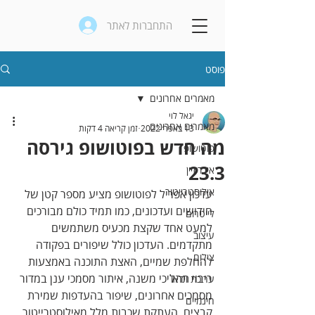
התחברות לאתר
פוסט
מאמרים אחרונים
יגאל לוי
מאמרים אחרונים
13 באפר׳ 2022
זמן קריאה 4 דקות
מה חדש בפוטושופ גירסה
פוטושופ
23.3
אינדיזיין
אילוסטרייטור
עדכון אפריל לפוטושופ מציע מספר קטן של 
חידושים ועדכונים, כמו תמיד כולם מבורכים 
לייטרום
למעט אחד שקצת מכעיס משתמשים 
עיצוב
מתקדמים. העדכון כולל שיפורים בפקודה 
צילום
להחלפת שמיים, האצת התוכנה באמצעות 
ריבוי תהליכי משנה, איתור מסמכי ענן במדור 
עריכת וידאו
מסמכים אחרונים, שיפור בהעדפות שמירת 
חינמיים
קבצים, העתקת‭ ‬שכבות‭ ‬מלל‭ ‬מאילוסטרייטור‭ 