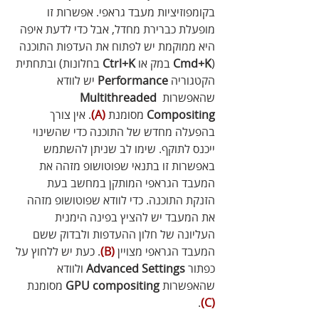
בקומפוזיציות מעבד גראפי. אפשרות זו 
מופעלת כברירת מחדל, אבל כדי לדעת איפה 
היא ממוקמת יש לפתוח את העדפות התוכנה 
(
Cmd+K
 במק או
 Ctrl+K
 בחלונות) ובתחתית 
הקטגוריה 
Performance
 יש לוודא 
שהאפשרות 
Multithreaded 
Compositing
 מסומנת 
(A)
. אין צורך 
בהפעלה מחדש של התוכנה כדי שהשינוי 
ייכנס לתוקף. שימו לב שניתן להשתמש 
באפשרות זו בתנאי שפוטושופ מזהה את 
המעבד הגראפי המותקן במחשב בעת 
הזנקת התוכנה. כדי לוודא שפוטושופ מזהה 
את המעבד יש להציץ בפינה הימנית 
העליונה של חלון ההעדפות ולבדוק ששם 
המעבד הגראפי מצויין 
(B)
. כעת יש ללחוץ על 
כפתור 
Advanced Settings
 ולוודא 
שהאפשרות 
GPU compositing
 מסומנת 
.
(C)