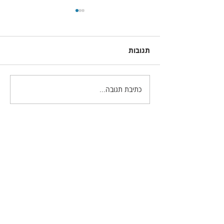
תגובות
כתיבת תגובה...
מה חדש בפוטושופ גירסה
2021