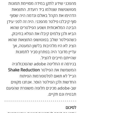
מהפכני שידע לתקן במידה מסויימת תמונות 
מטושטשות שצולמו ביד רועדת. התוצאות 
הדהימו את הקהל באולם ונדמה היה שסוף 
סוף קיבלנו פילטר מהפכני. היה זה לפני עידן 
הבינה המלאכותית ושפע הפילטרים שהוא 
הביא ולכן צלמים קיבלו את הפלא בחיבוק. 
כשהפילטר שולב בפוטושופ התוצאות שהוא 
הציג לא היו מלהיבות בלשון המעטה, אך 
עדיין מדובר היה בפתרון סביר לתמונות 
שהייתם חייבים להציל.
בגירסה זו החליטה adobe שהטכנולוגיה 
המשמשת את הפילטר 
Shake Reduction
הנ״ל לא תואם לפלטפורמות הפיתוח 
החדשות ולכן הפילטר הוסר. אנחנו מקווים 
שב-adobe מכינים חלופה משופרת שהפעם 
תבטיח וגם תקיים.
לסיכום