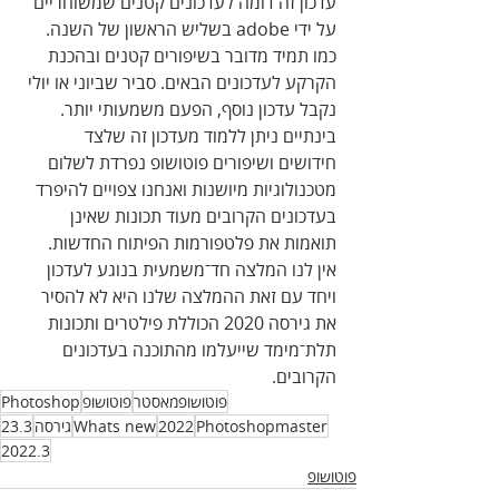
עדכון זה דומה לעדכונים קטנים שמשוחריים 
על ידי adobe בשליש הראשון של השנה. 
כמו תמיד מדובר בשיפורים קטנים ובהכנת 
הקרקע לעדכונים הבאים. סביר שביוני או יולי 
נקבל עדכון נוסף, הפעם משמעותי יותר. 
בינתיים ניתן ללמוד מעדכון זה שלצד 
חידושים ושיפורים פוטושופ נפרדת לשלום 
מטכנולוגיות מיושנות ואנחנו צפויים להיפרד 
בעדכונים הקרובים מעוד תכונות שאינן 
תואמות את פלטפורמות הפיתוח החדשות.
אין לנו המלצה חד־משמעית בנוגע לעדכון 
ויחד עם זאת ההמלצה שלנו היא לא להסיר 
את גירסה 2020 הכוללת פילטרים ותכונות 
תלת־מימד שייעלמו מהתוכנה בעדכונים 
הקרובים. 
פוטושופמאסטר
פוטושופ
Photoshop
Photoshopmaster
2022
Whats new
גירסה
23.3
2022.3
פוטושופ