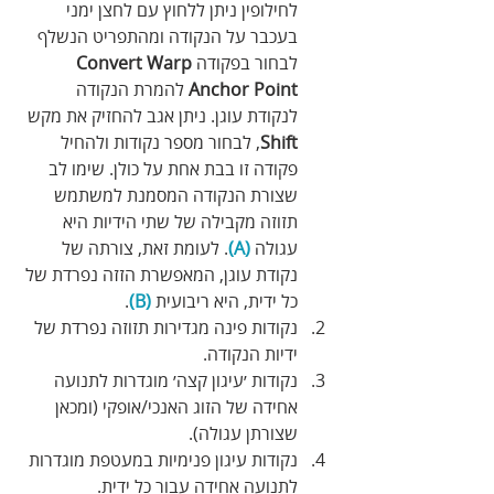
לחילופין ניתן ללחוץ עם לחצן ימני 
בעכבר על הנקודה ומהתפריט הנשלף 
לבחור בפקודה
Convert Warp 
Anchor Point
 להמרת הנקודה 
לנקודת עוגן. ניתן אגב להחזיק את מקש 
Shift
, לבחור מספר נקודות ולהחיל 
פקודה זו בבת אחת על כולן. שימו לב 
שצורת הנקודה המסמנת למשתמש 
תזוזה מקבילה של שתי הידיות היא 
עגולה 
(A)
. לעומת זאת, צורתה של 
נקודת עוגן, המאפשרת הזזה נפרדת של 
כל ידית, היא ריבועית 
(B)
.
נקודות פינה מגדירות תזוזה נפרדת של 
ידיות הנקודה.
נקודות ׳עיגון קצה׳ מוגדרות לתנועה 
אחידה של הזוג האנכי/אופקי (ומכאן 
שצורתן עגולה).
נקודות עיגון פנימיות במעטפת מוגדרות 
לתנועה אחידה עבור כל ידית.