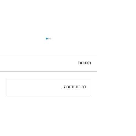
תגובות
כתיבת תגובה...
מה חדש בפוטושופ גירסה
2021.2