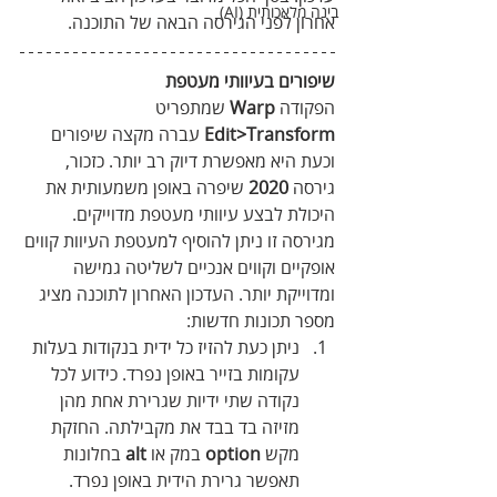
בינה מלאכותית (AI)
אחרון לפני הגירסה הבאה של התוכנה.
שיפורים בעיוותי מעטפת
הפקודה 
Warp
 שמתפריט 
Edit>Transform
 עברה מקצה שיפורים 
וכעת היא מאפשרת דיוק רב יותר. כזכור, 
גירסה 
2020
 שיפרה באופן משמעותית את 
היכולת לבצע עיוותי מעטפת מדוייקים. 
מגירסה זו ניתן להוסיף למעטפת העיוות קווים 
אופקיים וקווים אנכיים לשליטה גמישה 
ומדוייקת יותר. העדכון האחרון לתוכנה מציג 
מספר תכונות חדשות: 
ניתן כעת להזיז כל ידית בנקודות בעלות 
עקומות בזייר באופן נפרד. כידוע לכל 
נקודה שתי ידיות שגרירת אחת מהן 
מזיזה בד בבד את מקבילתה. החזקת 
מקש 
option
 במק או 
alt
 בחלונות 
תאפשר גרירת הידית באופן נפרד. 