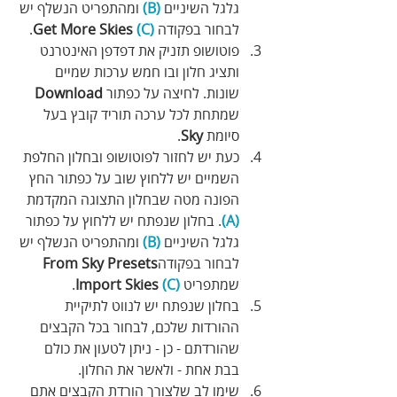
גלגל השיניים 
(B)
 ומהתפריט הנשלף יש 
לבחור בפקודה 
(C)
 Get More Skies
.
פוטושופ תזניק את דפדפן האינטרנט 
ותציג חלון ובו חמש ערכות שמיים 
שונות. לחיצה על כפתור 
Download
שמתחת לכל ערכה תוריד קובץ בעל 
סיומת 
Sky
. 
כעת יש לחזור לפוטושופ ובחלון החלפת 
השמיים יש ללחוץ שוב על כפתור החץ 
הפונה מטה שבחלון התצוגה המקדמת 
(A)
. בחלון שנפתח יש ללחוץ על כפתור 
גלגל השיניים 
(B)
 ומהתפריט הנשלף יש 
לבחור בפקודה
From Sky Presets
שמתפריט 
(C)
Import Skies 
.
בחלון שנפתח יש לנווט לתיקיית 
ההורדות שלכם, לבחור בכל הקבצים 
שהורדתם - כן - ניתן לטעון את כולם 
בבת אחת - ולאשר את החלון.
שימו לב שלצורך הורדת הקבצים אתם 