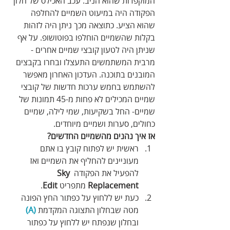
המוקפדות שהוא הניב. עכב האכילס של חלון 
הפקודה היה במיעוט השמיים להחלפה 
שהוא הציע. כתוצאה מכך ניתן היה לזהות 
בקלות שהשמיים הוחלפו בפוטושופ. על אף 
שניתן היה לטעון קובצי שמיים אחרים - 
מרבית המשתמשים התעצלו ובחרו בקבצים 
המובנים בתוכנה. העדכון האחרון מאפשר 
להשתמש בחמש ערכות חדשות של קובצי 
שמיים המכילים לא פחות מ-45 תמונות של 
שמיים- החל בשקיעות, שמי לילה, שמיים 
כחולים, סערות ושמיים מיוחדים.
אז איך נהנים מהשמיים החדשים?
ראשית יש לפתוח קובץ בו אתם 
מעוניינים להחליף את השמיים ואז 
להפעיל את הפקודה 
Sky 
Replacement
 מתפריט 
Edit
.
כעת יש ללחוץ על כפתור החץ הפונה 
מטה שבחלון התצוגה המקדמת
 (A)
ובחלון שנפתח יש ללחוץ על כפתור 