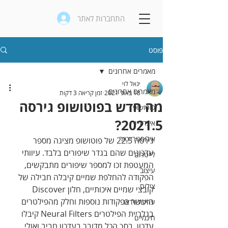
התחברות לאתר
פוסט
מאמרים אחרונים
יגאל לוי
מאמרים אחרונים
18 באוג׳ 2021
זמן קריאה 3 דקות
מה חדש בפוטושופ גירסה
פוטושופ
2021.5?
אינדיזיין
אילוסטרייטור
גירסה 22.5 של פוטושופ מציגה מספר 
עדכונים שהם בגדר שיפורים בלבד. עיוותי 
לייטרום
המעטפת זכו למספר שיפורים מתבקשים, 
עיצוב
הפקודה להחלפת שמיים קיבלה חבילה של 
צילום
קובצי שמיים איכותיים, חלון Discover 
הועשר בפקודות נוספות וחלק מהפילטרים 
עריכת וידאו
בגלריית הפילטרים Neural Filters קיבלו 
חינמיים
עדכון. בסך הכל מדובר בעדכון חביב ואולי 