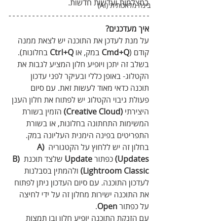
במצלמות ועדשות חדשות.
בינה מלאכותית (AI)
איך מעדכנים?
על מנת לעדכן את התוכנה יש לצאת ממנה 
קודם (
Cmd+Q
 במק, או 
Ctrl+Q 
בחלונות). 
בשלב זה יתכן ויופיע חלון המציע לגבות את 
הקטלוג- באופן כללי ובעיקר לפני עדכון 
תוכנה כדאי מאוד לעשות זאת. עם סיום 
פעולת גיבוי הקטלוג יש לפתוח את חלון הענן 
היצירתי 
(Creative Cloud)
 הזמין בשורת 
המשימות התחתונה בחלונות, או בשורת 
התפריטים בפינה הימנית העליונה במק. 
בחלון זה יש ללחוץ על הקטגוריה 
A)
Updates
)
כפתור 
Update
 שלצד תוכנת 
B)
Lightroom Classic
)
 ולהמתין בסבלנות 
לעדכון התוכנה. עם סיום העדכון ניתן לפתוח 
את התוכנה ישירות מחלון זה על ידי לחיצה 
על כפתור 
Open
. 
עם הזנקת התוכנה יופיע חלון ובו תמצות 