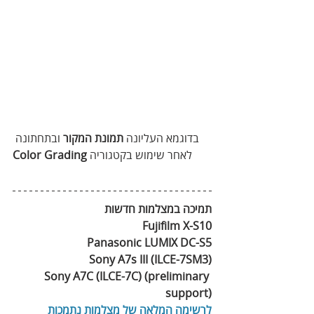
בדוגמא העליונה 
תמונת המקור
 ובתחתונה 
לאחר שימוש בקטגוריה 
Color Grading
תמיכה‭ ‬במצלמות‭ ‬חדשות
‭ 
‬Fujifilm X-S10
‭ ‬Panasonic LUMIX DC-S5
‭ ‬Sony A7s III‭ (‬ILCE-7SM3‭)‬
‭ ‬Sony A7C‭ (‬ILCE-7C‭) (‬preliminary 
support‭)‬
לרשימה‭ ‬המלאה‭ ‬של‭ ‬מצלמות‭ ‬נתמכות