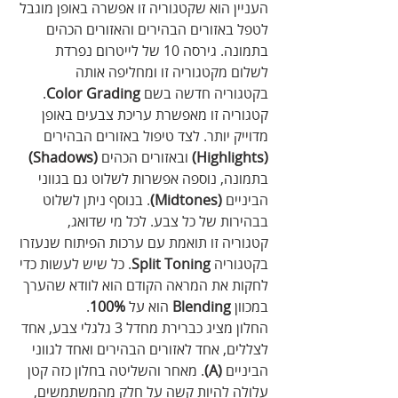
העניין הוא שקטגוריה זו אפשרה באופן מוגבל 
לטפל באזורים הבהירים והאזורים הכהים 
בתמונה. גירסה 10 של לייטרום נפרדת 
לשלום מקטגוריה זו ומחליפה אותה 
בקטגוריה חדשה בשם 
Color Grading
. 
קטגוריה זו מאפשרת עריכת צבעים באופן 
מדוייק יותר. לצד טיפול באזורים הבהירים
(Highlights)
 ובאזורים הכהים 
(Shadows) 
בתמונה, נוספה אפשרות לשלוט גם בגווני 
הביניים 
(Midtones)
. בנוסף ניתן לשלוט 
בבהירות של כל צבע. לכל מי שדואג, 
קטגוריה זו תואמת עם ערכות הפיתוח שנעזרו 
בקטגוריה 
Split Toning
. כל שיש לעשות כדי 
לחקות את המראה הקודם הוא לוודא שהערך 
במכוון 
Blending
 הוא על 
100%
.
החלון מציג כברירת מחדל 3 גלגלי צבע, אחד 
לצללים, אחד לאזורים הבהירים ואחד לגווני 
הביניים 
(A)
. מאחר והשליטה בחלון כזה קטן 
עלולה להיות קשה על חלק מהמשתמשים, 