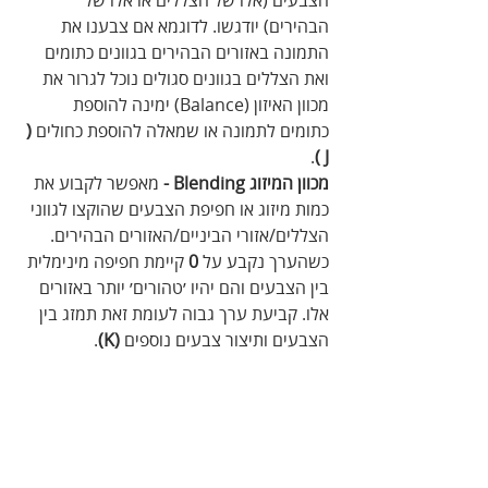
הצבעים (אלו של הצללים או אלו של 
הבהירים) יודגשו. לדוגמא אם צבענו את 
התמונה באזורים הבהירים בגוונים כתומים 
ואת הצללים בגוונים סגולים נוכל לגרור את 
מכוון האיזון (Balance) ימינה להוספת 
כתומים לתמונה או שמאלה להוספת כחולים 
( 
.
J )
מכוון המיזוג Blending -
 מאפשר לקבוע את 
כמות מיזוג או חפיפת הצבעים שהוקצו לגווני 
הצללים/אזורי הביניים/האזורים הבהירים. 
כשהערך נקבע על 
0
 קיימת חפיפה מינימלית 
בין הצבעים והם יהיו ׳טהורים׳ יותר באזורים 
אלו. קביעת ערך גבוה לעומת זאת תמזג בין 
הצבעים ותיצור צבעים נוספים 
(K)
.