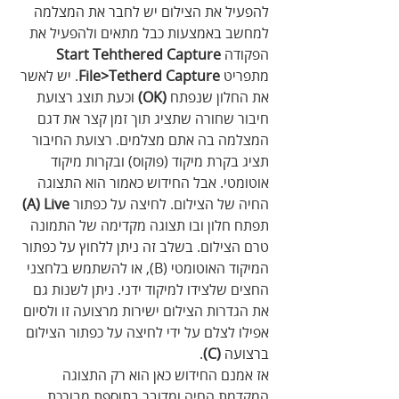
להפעיל את הצילום יש לחבר את המצלמה 
למחשב באמצעות כבל מתאים ולהפעיל את 
הפקודה 
Start Tehthered Capture
מתפריט 
File>Tetherd Capture
. יש לאשר 
את החלון שנפתח 
(OK)
 וכעת תוצג רצועת 
חיבור שחורה שתציג תוך זמן קצר את דגם 
המצלמה בה אתם מצלמים. רצועת החיבור 
תציג בקרת מיקוד (פוקוס) ובקרות מיקוד 
אוטומטי. אבל החידוש כאמור הוא התצוגה 
החיה של הצילום. לחיצה על כפתור 
 Live
A)
)
תפתח חלון ובו תצוגה מקדימה של התמונה 
טרם הצילום. בשלב זה ניתן ללחוץ על כפתור 
המיקוד האוטומטי (B), או להשתמש בלחצני 
החצים שלצידו למיקוד ידני. ניתן לשנות גם 
את הגדרות הצילום ישירות מרצועה זו ולסיום 
אפילו לצלם על ידי לחיצה על כפתור הצילום 
ברצועה
(C)
. 
אז אמנם החידוש כאן הוא רק התצוגה 
המקדמת החיה ומדובר בתוספת מבורכת,  