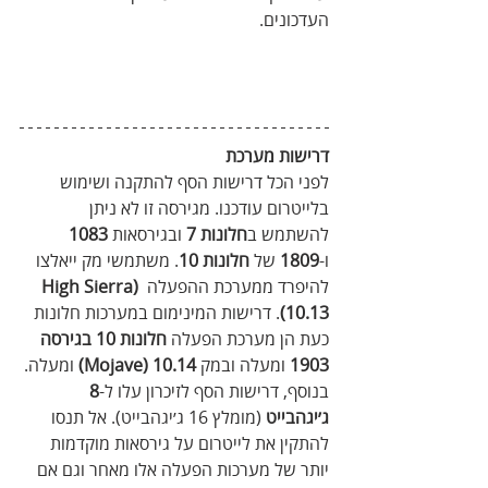
העדכונים.
דרישות מערכת
לפני הכל דרישות הסף להתקנה ושימוש 
בלייטרום עודכנו. מגירסה זו לא ניתן 
להשתמש ב
חלונות 7 
ובגירסאות 
1083
ו-
1809
 של 
חלונות 10
. משתמשי מק ייאלצו 
להיפרד ממערכת ההפעלה
 High Sierra) 
10.13)
. דרישות המינימום במערכות חלונות 
כעת הן מערכת הפעלה 
חלונות 10 בגירסה 
1903
 ומעלה ובמק
 10.14 (Mojave)
 ומעלה. 
בנוסף, דרישות הסף לזיכרון עלו ל-
8 
ג׳יגהבייט
 (מומלץ 16 ג׳יגהבייט). אל תנסו 
להתקין את לייטרום על גירסאות מוקדמות 
יותר של מערכות הפעלה אלו מאחר וגם אם 