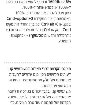
6%
 עד 
1600%
 ובנוסף להתאים את התצוגה 
ל-100% או למלא אותה ל-100%. 
ניתן אגב להגדיל את התצוגה ל-100% 
באמצעות קיצור המקלדת 
Cmd+option+0
במק, או 
Ctrl+alt+0
 וכמובן להחזיק את מקש 
Cmd
 במק או 
Ctrl
 בחלונות ולהקיש פלוס 
( + 
) 
להגדלה ומקש
 מינוס/מקף ( - )
 להקטנת 
התצוגה.
תצוגה מקדמת לפני הצילום למשתמשי קנון
לעיתים חידושים מסויימים עלולים להעלות 
את חמתם של חלק מהמשתמשים. החידוש 
הבא הוא אחד מהם. 
משתמשי קנון בלבד יכולים בגירסה זו לחבר 
את המצלמה שלהם למחשב ולראות תצוגה 
מקדמת של התמונה עוד טרם הצילום. כדי 