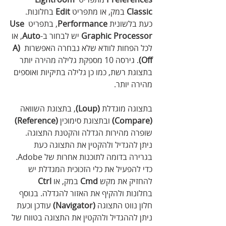
Classic
 במק, או מתפריט 
Edit
 בחלונות. 
כעת בלשונית 
Performance
, בתפריט 
Use 
Graphic Processor 
יש לבחור ב-
Auto
, או 
לכל הפחות לוודא שלא נבחרה האפשרות 
A)
Off
)
. גירסה 10 מספקת גלילה מהירה יותר 
בתצוגת רשת, כמו כן גלילה בתיקיות ואוספים 
מהירה יותר. 
בתצוגה מוגדלת 
(Loup)
, בתצוגת השוואה 
(Compare)
 ובתצוגת סימוכין 
(Reference)
שופרה מהירות הגדלה והקטנת התצוגה. 
ניתן להגדיל ולהקטין את התצוגה כעת 
בגרירה בדומה לתוכנות אחרות של Adobe. 
כדי להפעיל את כלי הזכוכית המגדלת יש 
להחזיק את מקש 
Cmd
 במק, או 
Ctrl
בחלונות ולהקיף את האזור להגדלה. בנוסף 
חלון נווט התצוגה 
(Navigator)
 עודכן וכעת 
ניתן לההגדיל ולהקטין את התצוגה בטווח של