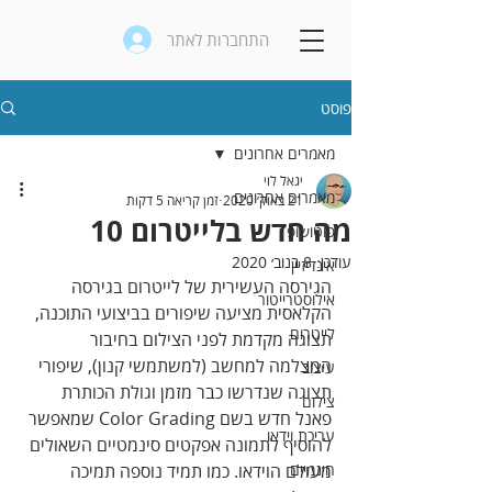
התחברות לאתר
פוסט
מאמרים אחרונים
יגאל לוי
מאמרים אחרונים
21 באוק׳ 2020
זמן קריאה 5 דקות
מה חדש בלייטרום 10
פוטושופ
עודכן:
8 בנוב׳ 2020
אינדיזיין
הגירסה העשירית של לייטרום בגירסה 
אילוסטרייטור
הקלאסית מציעה שיפורים בביצועי התוכנה, 
לייטרום
תצוגה מקדמת לפני הצילום בחיבור 
המצלמה למחשב (למשתמשי קנון), שיפורי 
עיצוב
תצוגה שנדרשו כבר מזמן וגולת הכותרת 
צילום
פאנל חדש בשם Color Grading שמאפשר 
עריכת וידאו
להוסיף לתמונה אפקטים סינמטיים השאולים 
חינמיים
מעולם הוידאו. כמו תמיד נוספה תמיכה 