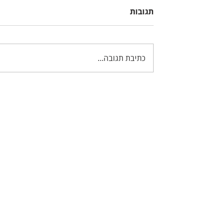
תגובות
כתיבת תגובה...
חדר הסודות של לייטרום 32 -
ארגון תמונות בתיקיות