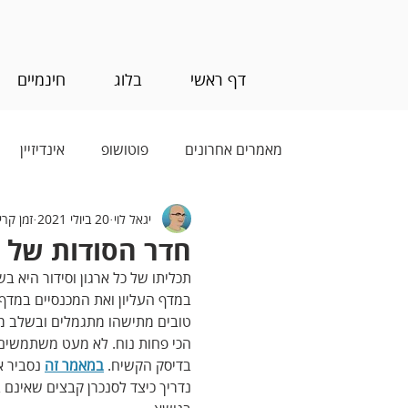
דף ראשי
בלוג
חינמיים
מאמרים אחרונים
פוטושופ
אינדיזיין
יגאל לוי
20 ביולי 2021
זמן קריאה 
בינה מלאכותית (AI)
חדר הסודות של לייטרום 33- ארגון
תכליתו של כל ארגון וסידור היא ב
במדף העליון ואת המכנסיים במדף 
טובים מתישהו מתגמלים ובשלב מס
הכי פחות נוח. לא מעט משתמשים 
בדיסק הקשיח. 
במאמר זה
 נסביר א
נדריך כיצד לסנכרן קבצים שאינם 