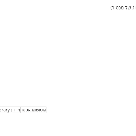
 של מנטור)
פוטושופמאסטר
מדריך
brary