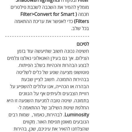
Filter
 ובפקודה 
Shadows/Highlights 
מומלץ להמיר את השכבה לשכבת פילטרים 
חכמה 
(Filter>Convert for Smart 
Filters)
 כדי לאפשר את עריכת ההתאמה 
בכל שלב.
לסיכום 
חשיפה נכונה חשוב שתיעשה עוד בזמן 
הצילום. אך גם בעידן האנאלוגי נאלצו צלמים 
לבצע הבהרות והכהיות בשלב הפיתוח. 
פוטושופ מציעה שפע של כלים לשליטה 
בבהירות התמונה. חשוב לציין שבעת 
הבהרה או הכהייה, אנו עלולים להשפיע על 
רוויית הצבעים ולעיתים אף על הגוונים 
בתמונה. שיטה טובה למניעת השפעה זו היא 
החלפת שיטת השילוב של ההתאמה ל-
Luminosity
. לבהירות, כאמור,  שמות רבים 
הנובעים מאופן תפיסת האור. מקווים 
שהצלחנו להאיר את עיניכם, שכן, בהירות 