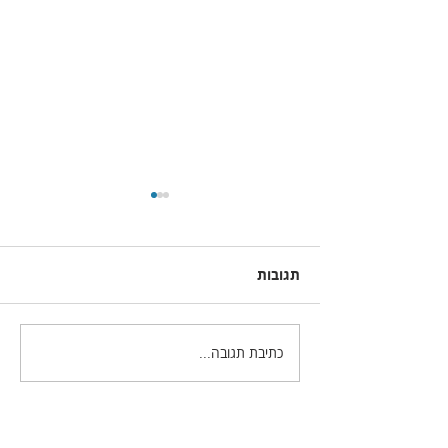
תגובות
כתיבת תגובה...
שלושת מרכיבי הצבע-
רווייה