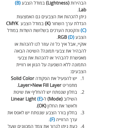
הבהירות 
(Lightness)
 במודל הצבע 
(B)
.
Lab
ניתן להכהות את הצבעים גם האמצעות 
הגדלת ערך השחור 
(K)
 במודל הצבע 
CMYK 
(C)
 והקטנת הערכים בשלושת השדות במודל 
הצבע 
(D)
 RGB
.
אוקיי, אבל איך כל זה עוזר לנו להכהות או 
להבהיר את צבעי תמונה? השיטה הבאה 
מאפשרת להבהיר או להכהות את צבעי 
התמונה ללא השפעה על הגוון או רוויית 
הצבעים:
יש להפעיל את הפקודה 
Solid Color
מתפריט 
Layer>New Fill Layer
.
בחלון שנפתח יש להחליף את שיטת 
השילוב 
(Mode)
 ל
-Linear Light 
(E)
ולאשר את החלון 
(OK)
.
בחלון בורר הצבע שנפתח יש לאפס את 
ערך הרווייה 
(F)
.
כעת ניתן לגרור את צמד המכוונים שעל 