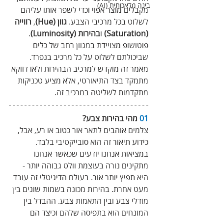
בינה מלאכותית (AI)
מקבלים מוצר אפוי וכדי לשפר אותו עליהם 
לשלוט בכל מרכיבי הצבע. 
גוון (Hue)
, 
רווייה 
(Saturation)
 ו
בהירות (Luminosity)
. 
פוטושופ מצויידת במגוון רחב של כלים 
שביכולתם לשלוט על כל מרכיב בנפרד. 
מאמר זה מוקדש למרכיב הבהירות ולאו דווקא 
מתמקד בצד התיאורטי, אלא מציע טכניקות 
מתקדמות לשליטה במרכיב זה.
01
 מהי בהירות צבע?
צלמים אוהבים לתאר אור כטוב או רע, אבל, 
כידוע תיאור זה הוא סובייקטיבי בלבד. 
במציאות אנחנו יודעים שכאשר אנחנו 
מתקינים נורה בעוצמת וולט גבוהה יותר - 
היא תפיץ יותר אור. בעולם הדיגיטלי זה עובד 
מעט אחרת. בהירות מכונה בשמות שונים בין 
מודלי צבע ובין התאמות צבע. ההבדל בין 
המונחים הוא בתפיסה שלהם וכיצד הם 