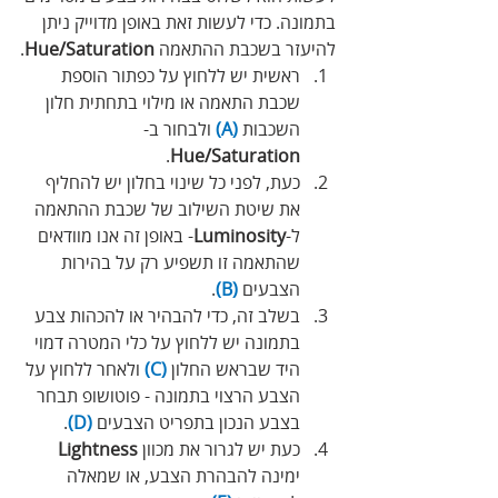
בתמונה. כדי לעשות זאת באופן מדוייק ניתן 
להיעזר בשכבת ההתאמה 
Hue/Saturation
.
ראשית יש ללחוץ על כפתור הוספת 
שכבת התאמה או מילוי בתחתית חלון 
השכבות 
(A)
 ולבחור ב-
. 
Hue/Saturation
כעת, לפני כל שינוי בחלון יש להחליף 
את שיטת השילוב של שכבת ההתאמה 
ל-
Luminosity
- באופן זה אנו מוודאים 
שהתאמה זו תשפיע רק על בהירות 
הצבעים 
(B)
.
בשלב זה, כדי להבהיר או להכהות צבע 
בתמונה יש ללחוץ על כלי המטרה דמוי 
היד שבראש החלון 
(C)
 ולאחר ללחוץ על 
הצבע הרצוי בתמונה - פוטושופ תבחר 
בצבע הנכון בתפריט הצבעים 
(D)
.
כעת יש לגרור את מכוון 
Lightness
ימינה להבהרת הצבע, או שמאלה 