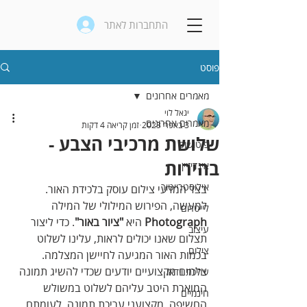
התחברות לאתר
פוסט
מאמרים אחרונים
יגאל לוי
מאמרים אחרונים
3 באפר׳ 2023
זמן קריאה 4 דקות
שלושת מרכיבי הצבע -
פוטושופ
בהירות
אינדיזיין
אילוסטרייטור
בצד המדעי צילום עוסק בלכידת האור. 
למעשה, הפירוש המילולי של המילה 
לייטרום
Photograph
 היא 
"ציור באור"
. כדי ליצור 
עיצוב
תצלום שאנו יכולים לראות, עלינו לשלוט 
צילום
בכמות האור המגיעה לחיישן המצלמה. 
צלמים מקצועיים יודעים שכדי להשיג תמונה 
עריכת וידאו
המוארת היטב עליהם לשלוט במשולש 
חינמיים
החשיפה. מקצועני עריכת תמונה, לעומתם, 