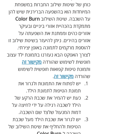
כוחן‭ ‬של‭ ‬שיטות‭ ‬שילוב‭ ‬החברות‭ ‬במשפחת‭ 
‬המיוחדות‭ ‬הוא‭ ‬בהשפעה‭ ‬הברירנית‭ ‬שיש‭ ‬להן‭ 
‬על‭ ‬השכבה‭.‬ שיטת השילוב 
Color Burn
מתמקדת בהכהיית אזורי ביניים ובעיקר 
אזורים כהים וממתנת את השפעתה על 
אזורים בהירים. ניתן להיעזר בשיטת שילוב זו 
להוספת מרקמים לתמונה באופן יצירתי.
לצורך האפקט הבא נעזרנו בתמונת ילד עצוב 
חופשית לשימוש שהורדה 
מקישור זה
ותמונת טיפות קפואות חופשית לשימוש 
שהורדה 
מקישור זה
. 
יש לפתוח את התמונות ולגרור את 
תמונת הטיפות לתמונת הילד.
כעת יש להמיר את שכבת הרקע של 
הילד לשכבה רגילה על ידי לחיצה על 
דמות המנעול שלצד שם השכבה.
יש לגרור את שכבת הילד מעל שכבת 
הטיפות ולהחליף את שיטת השילוב של 
השכבה ל-
Color Burn
.