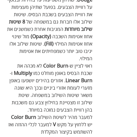
על רוויית הצבעים. בפועל שתיהן מעצימות 
את רוויית הצבעים בשכבת הבסיס. שיטות 
שילוב אלו חברות גם במשפחה של 
8 שיטות 
שילוב מיוחדות
 המגיבות אחרת כשמשנים את 
אחוז אטימות השכבה 
(Opacity)
 מול שינוי 
אחוז אטימות המילוי 
(Fill)
. שיטות שילוב אלו 
יגיבו טוב יותר כשמפחיתים את אטימות 
המילוי.
ראוי לציין ש-
Color Burn
 לא מכהה את 
שכבת הבסיס באופן מוחלט כמו 
Multiply
 ו-
Linear Burn
. אזורים בהירים יושפעו באופן 
מזערי לעומת אזורי ביניים ובכך היא שונה 
משאר שיטות השילוב במשפחה. שיטת 
שילוב זו מצטיינת בחילוץ צבע גם משכבות 
בהן רוויית הצבעים נמוכה במיוחד.
למעבר מהיר לשיטת השילוב 
Color Burn
יש ללחוץ על מקש 
V
 למעבר לכלי ההזזה ואז 
להשתמש בקיצור המקלדת 