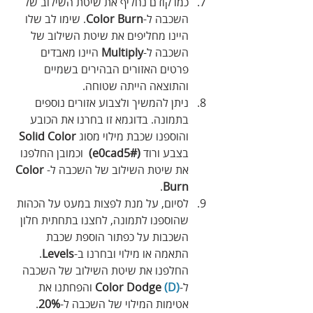
כמו קודם נחליף את שיטת השילוב של 
השכבה ל-
Color Burn
. שימו לב שלו 
היינו מחליפים את שיטת השילוב של 
השכבה ל-
Multiply
 היינו מאבדים 
פרטים האזורים הבהירים בשמיים 
והתוצאה הייתה שטוחה.
ניתן להמשיך ולצבוע אזורים נוספים 
בתמונה. בדוגמא זו בחרנו את הכובע 
והוספנו שכבת מילוי מסוג 
Solid Color
בצבע ורוד 
(#e0cad5)
  וכמובן החלפנו 
את שיטת השילוב של השכבה ל-
Color 
.
Burn
לסיום, על מנת לפצות במעט על הכהות 
שהוספנו לתמונה, לחצנו בתחתית חלון 
השכבות על כפתור הוספת שכבת 
התאמה או מילוי ובחרנו ב-
Levels
. 
החלפנו את שיטת השילוב של השכבה 
ל-
(D)
Color Dodge 
 והפחתנו את 
אטימות המילוי של השכבה ל-
20%
. 