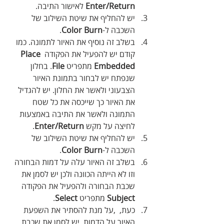
Enter/Return
 לאישור התיבה.
יש להחליף את שיטת השילוב של 
השכבה ל-
Color Burn
.
בשלב זה נוסיף את האיור לתמונה. כמו 
קודם יש להפעיל את הפקודה 
Place 
Embedded
 מתפריט 
File
. בחלון 
שנפתח יש לבחור בתמונת האיור 
הצבעוני ולאשר את החלון. יש להגדיל 
את האיור כך שייכסה את כל שטח 
התמונה ולאשר את התיבה באמצעות 
לחיצה על מקש 
Enter/Return
.
יש להחליף את שיטת השילוב של 
השכבה ל-
Color Burn
.
בשלב זה האיור עלה על דמות הבחורה 
וזו לא הייתה הכוונה ולכן יש לסמן את 
שכבת הבחורה ולהפעיל את הפקודה 
Subject
 מתפריט 
Select
.
כעת, ‭, ‬על‭ ‬מנת‭ ‬להסתיר‭ ‬את‭ ‬השפעת‭ 
‬האיור‭ ‬על‭ ‬הדמות‭,‬ יש לסמן את שכבת 