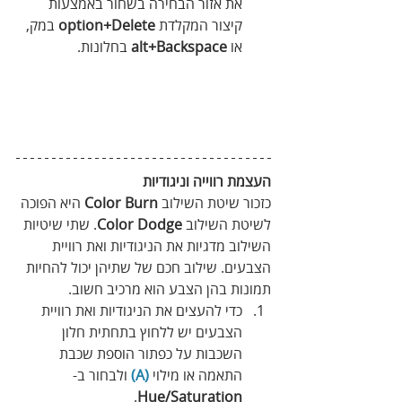
את אזור הבחירה בשחור באמצעות 
קיצור המקלדת 
option+Delete
 במק, 
או 
alt+Backspace
 בחלונות.
העצמת רווייה וניגודיות
כזכור שיטת השילוב 
Color Burn
 היא הפוכה 
לשיטת השילוב 
Color Dodge
. שתי שיטיות 
השילוב מדגיות את הניגודיות ואת רוויית 
הצבעים. שילוב חכם של שתיהן יכול להחיות 
תמונות בהן הצבע הוא מרכיב חשוב.
כדי להעצים את הניגודיות ואת רוויית 
הצבעים יש ללחוץ בתחתית חלון 
השכבות על כפתור הוספת שכבת 
התאמה או מילוי 
(A)
 ולבחור ב-
.
Hue/Saturation