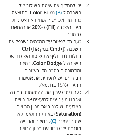
יש להחליף את שיטת השילוב של 
השכבה ל-
(B)
 Color Burn
. התוצאה 
כהה מדי ולכן יש להפחית את אטימות 
מילוי השכבה 
(Fill) 
ל-
20%
 או בהתאם 
לתמונה.
כעת כדי לפצות על ההכהיה נשכפל את 
השכבה (
Cmd+J
 במק או
 Ctrl+J
בחלונות) ונחליף את שיטת השילוב של 
השכבה ל-
Color Dodge
. במידה 
והתמונה הובהרה מדי באזורים 
הבהירים, יש להפחית את אטימות 
המילוי (15% בדוגמא).
כעת ניתן לערוך את ההתאמות. במידה 
ואנחנו מעוניינים להעצים את רוויית 
הצבעים יש לגרור את מכוון הרווייה 
(Saturation)
 באחת ההתאמות או 
שתיהן ימינה 
(C)
. במידה והרווייה 
מוגזמת יש לגרור את מכוון הרווייה 