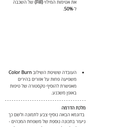
את אטימות המילוי
 (Fill)
 של השכבה 
ל-
50%
.
העובדה‭ ‬ששיטת‭ ‬השילוב‭ ‬
‭ 
Color Burn
‬משפיעה‭ ‬פחות‭ ‬על‭ ‬אזורים‭ ‬בהירים‭ 
‬מאפשרת‭ ‬להוסיף‭ ‬טקסטורה‭ ‬של‭ ‬טיפות‭ 
‬באופן‭ ‬משכנע‭. ‬
מלכת הדרמה
 בדוגמא הבאה נוסיף צבע לתמונה ולשם כך 
ניעזר בתכונה נוספת של משפחת המכהים - 