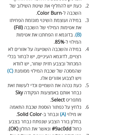
כעת יש להחליף את שיטת השילוב של 
השכבה ל-
Color Burn
.
במידה ועוצמת השינוי מוגזמת הפחיתו 
את אטימות המילוי של השכבה 
(Fill) 
(B)
. בדוגמא זו הפחתנו את אטימות 
המילוי ל-
85%
.
במידה והשכבה השפיעה על אזורים לא 
רצויים, לדוגמא העיניים, יש לבחור בכלי 
המכחול ובצבע חזית שחור, יש לוודא 
שהמסכה של שכבת המילוי מסומנת 
(C)
ויש לצבוע אזורים אלו.
כעת נכהה את השמיים וכדי לעשות זאת 
נבחר אותם באמצעות הפקודה 
Sky
מתפריט 
Select
.
נלחץ על כפתור הוספת שכבת התאמה 
או מילוי 
(A)
 ונבחר ב-
Solid Color
. 
בחלון בורר הצבע שנפתח נבחר בצבע 
כחול 
9ac0dd#
 ונאשר את החלון 
(OK)
.