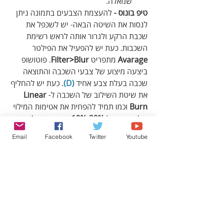
שמאלה.
טיפ בונוס - 
להעצמת הצבעים בתמונה ניתן 
לנסות את השיטה הבאה- יש לשכפל את 
שכבת הרקע ולגרור אותה לראש רשימת 
השכבות. כעת יש להפעיל את הפילטר 
Avarage
 מתפריט 
Filter>Blur
. פוטושופ 
ביצעה מיצוע של צבעי השכבה והתוצאה 
שכבה בעלת צבע אחיד 
(D)
. כעת יש להחליף 
את שיטת השילוב של השכבה ל-
Linear 
Burn
 וכמו תמיד להפחית את אטימות המילוי 
של השכבה ל-
20%-10%
 או בהתאם לתמונה.
שימו לב שלעיתים הרווייה עשתה טוב 
Email
Facebook
Twitter
Youtube
לתמונה אך הקצינה את הצבע השולט. כדי 
לתקן זאת ניתן לנסות להפוך את צבעי 
השכבה העליונה באמצעות הפקודה 
Invert
מתפריט 
Image>Adjustments
.