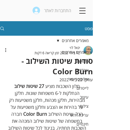
התחברות לאתר
פוסט
מאמרים אחרונים
יגאל לוי
מאמרים אחרונים
12 ביולי 2022
זמן קריאה 6 דקות
סודות שיטות השילוב -
פוטושופ
Color Burn
אינדיזיין
אילוסטרייטור
עודכן:
22 ביולי 2022
חלון השכבות מציע 
27 שיטות שילוב
לייטרום
הנחלקות ל-6 משפחות שונות. חלקן 
עיצוב
מבהירות, חלקן מכהות, חלקן משפיעות רק 
צילום
על בהירות או הצבע וחלקן משפיעות על 
הכל. שיטת השילוב 
Color Burn
 חברה 
עריכת וידאו
במשפחה של שיטות שילוב המכהה את 
חינמיים
השכבות תחתיה. בניגוד לכל שיטות השילוב 