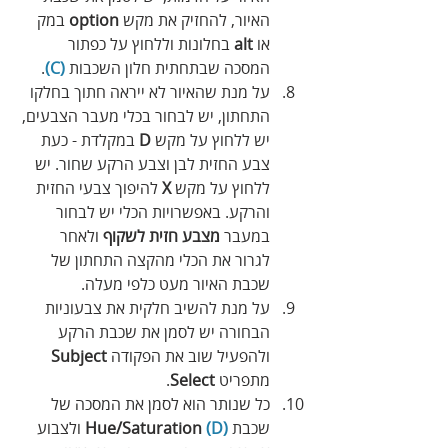
האיור, להחזיק את מקש 
option
 במק 
או 
alt
 בחלונות וללחוץ על כפתור 
המסכה שבתחתית חלון השכבות 
(C)
.
על מנת שהאיור לא ייראה חתוך בחלקו 
התחתון, יש לבחור בכלי מעבר הצבעים, 
יש ללחוץ על מקש 
D
 במקלדת - כעת 
צבע החזית לבן וצבע הרקע שחור. יש 
ללחוץ על מקש 
X
 להיפוך צבעי החזית 
והרקע. באפשרויות הכלי יש לבחור 
במעבר 
מצבע חזית לשקוף
 ולאחר 
לגרור את הכלי מהקצה התחתון של 
שכבת האיור מעט כלפי מעלה.
על מנת להשיב חלקית את צבעוניות 
הבחורה יש לסמן את שכבת הרקע 
ולהפעיל שוב את הפקודה 
Subject
מתפריט 
Select
. 
כל שנותר הוא לסמן את המסכה של 
שכבת 
 (D)
Hue/Saturation
 ולצבוע 