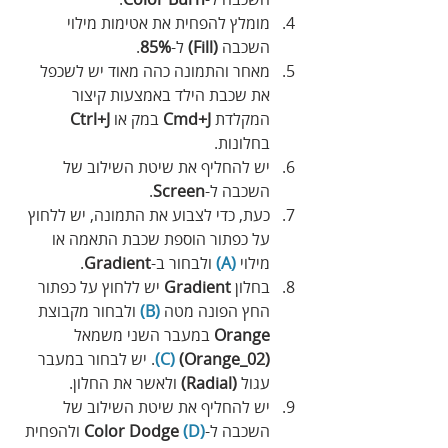
מומלץ להפחית את אטימות מילוי 
השכבה 
(Fill)
 ל-
85%
.
מאחר והתמונה כהה מאוד יש לשכפל 
את שכבת הילד באמצעות קיצור 
המקלדת 
Cmd+J
 במק או 
Ctrl+J
בחלונות.
יש להחליף את שיטת השילוב של 
השכבה ל-
Screen
.
כעת, כדי לצבוע את התמונה, יש ללחוץ 
על כפתור הוספת שכבת התאמה או 
מילוי 
(A)
 ולבחור ב-
Gradient
. 
בחלון 
Gradient
 יש ללחוץ על כפתור 
החץ הפונה מטה 
(B)
 ולבחור מקבוצת 
Orange
 במעבר השני משמאל 
(Orange_02) 
(C)
. יש לבחור במעבר 
עגול 
(Radial)
 ולאשר את החלון.
יש להחליף את שיטת השילוב של 
השכבה ל-
(D)
 Color Dodge
 ולהפחית 