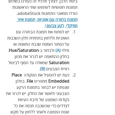
ביטול הלבן. לצורך תרגיל זה נעזרנו בשלוש 
תמונות חופשיות לשימוש שתי הראשונות 
הורדו ממאגר התמונות adobeStock.
תמונת בחורה עם אוזניות
, 
תמונת איור 
מוזיקלי
, 
רקע צבעוני
.
יש לפתוח את תמונת הבחורה עם 
האוזניות וללחוץ בתחתית חלון השכבות 
על כפתור הוספת שכבת התאמה או 
מילוי 
(A) 
ולבחור ב-
Hue/Saturation
. 
בחלון ההתאמה יש לגרור את מכוון 
Saturation
 שמאלה עד הסוף לביטול 
רוויית הצבעים
 (B)
.
כעת יש להפעיל את הפקודה 
Place 
Embedded
 מתפריט 
File
. בחלון 
שנפתח יש לבחור בתמונת הרקע 
הצבעוני ולאשר את החלון. יש לגרור את 
נקודות האמצע של תיבת העיוות 
לצדדים כדי שהשכבה תכסה את כל 
שטח התמונה ולאחר ללחוץ על מקש 