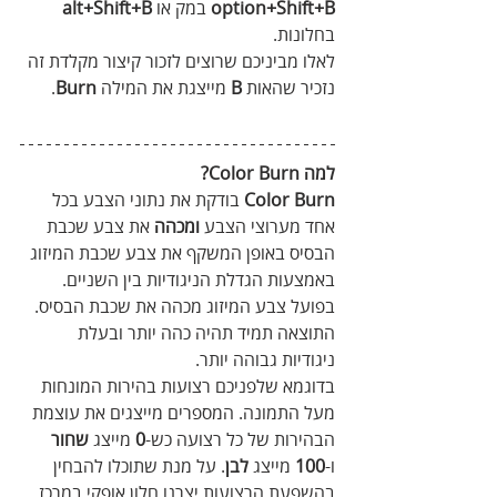
option+Shift+B
 במק או 
alt+Shift+B
בחלונות.
לאלו מביניכם שרוצים לזכור קיצור מקלדת זה 
נזכיר שהאות 
B
 מייצגת את המילה 
Burn
.
למה Color Burn?
Color Burn
 בודקת את נתוני הצבע בכל 
אחד מערוצי הצבע 
ומכהה
 את צבע שכבת 
הבסיס באופן המשקף את צבע שכבת המיזוג 
באמצעות הגדלת הניגודיות בין השניים. 
בפועל צבע המיזוג מכהה את שכבת הבסיס. 
התוצאה תמיד תהיה כהה יותר ובעלת 
ניגודיות גבוהה יותר.
בדוגמא שלפניכם רצועות בהירות המונחות 
מעל התמונה. המספרים מייצגים את עוצמת 
הבהירות של כל רצועה כש-
0
 מייצג 
שחור
ו-
100
 מייצג 
לבן
. על מנת שתוכלו להבחין 
בהשפעת הרצועות יצרנו חלון אופקי במרכז 