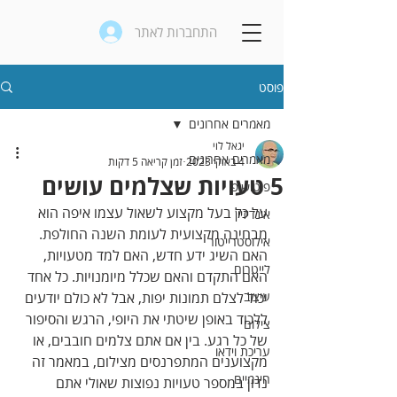
התחברות לאתר
פוסט
מאמרים אחרונים
יגאל לוי
מאמרים אחרונים
4 באוק׳ 2023
זמן קריאה 5 דקות
5 טעויות שצלמים עושים
פוטושופ
על כל בעל מקצוע לשאול עצמו איפה הוא 
אינדיזיין
מבחינה מקצועית לעומת השנה החולפת. 
אילוסטרייטור
האם השיג ידע חדש, האם למד מטעויות, 
לייטרום
האם התקדם והאם שכלל מיומנויות. כל אחד 
עיצוב
יכול לצלם תמונות יפות, אבל לא כולם יודעים 
ללכוד באופן שיטתי את היופי, הרגש והסיפור 
צילום
של כל רגע. בין אם אתם צלמים חובבים, או 
עריכת וידאו
מקצוענים המתפרנסים מצילום, במאמר זה 
חינמיים
נדון במספר טעויות נפוצות שאולי אתם 