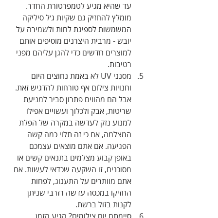
עד שהיא מגיע לטמפרטורת החדר. 
מומלץ להחזיק גם שקיות ג׳ל סיליקה 
המשמשות לספיגת לחות ולשמירה על 
יובש - מרבית היצרנים מוסיפים אותם 
למוצרים חדשים כדי להגן עליהם מפני 
רטיבות.
מסנני UV לא באמת נחוצים היום 
וחנויות צילום אף טורחות להדגיש זאת. 
אבל הם מהווים פתרון סביר למניעת 
שריטות, אבק ולכלוך ועשויים אפילו 
למנוע נזק לעדשה במקרה של הפלת 
המצלמה, אם כי זה תלוי כמה קשה 
הפגיעה. אם אתם מוצאים עצמכם 
באופן קבוע מצלמים בתנאים קשים או 
מסוכנים, זו השקעה שכדאי לעשות. אם 
אתם מוותרים על התענוג, לפחות 
החזיקו במכסה עדשה רזרבי שניתן 
לקנות בזול ברשת.
סיימתם יום צילומים? הגיע הזמן 