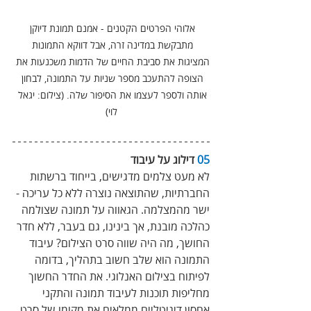
אלוהי הפרטים הקטנים - אמנם תמונת דיוקן 
מתבקשת במדינה זרה, אבל דווקא התמונות 
המציגות את סביבת החיים של הדמות משכנעות את 
הצופה להתעכב מספר שניות על התמונה, לבחון 
אותה ולספר לעצמו את הסיפור שלה. (צילום: יגאל 
לוי)
05
 דילוג על עיבוד 
לא מעט צלמים מדגישים, בייחוד ברשתות 
החברתיות, שהתוצאה נוצרה ללא כל עריכה - 
ישר מהמצלמה. הגאווה על תמונה שצולמה 
כהלכה מובנת, אך בינינו, גם בעבר, ללא חדר 
החושך, מה היה שווה סרט הצילום? עיבוד 
התמונה הוא שלב חשוב בתהליך, בדומה 
לפיתוח בצילום האנלוגי. את החדר החשוך 
מחליפות תוכנות לעיבוד תמונה והתקני 
אחסון דיגיטליים ממלאים את מקומו של סרט 