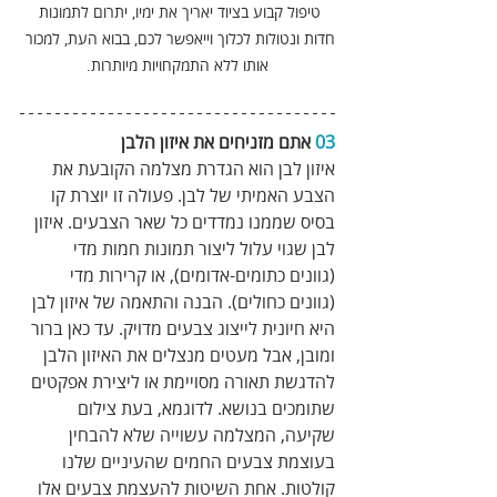
טיפול קבוע בציוד יאריך את ימיו, יתרום לתמונות 
חדות ונטולות לכלוך וייאפשר לכם, בבוא העת, למכור 
אותו ללא התמקחויות מיותרות.
03
 אתם מזניחים את איזון הלבן 
איזון לבן הוא הגדרת מצלמה הקובעת את 
הצבע האמיתי של לבן. פעולה זו יוצרת קו 
בסיס שממנו נמדדים כל שאר הצבעים. איזון 
לבן שגוי עלול ליצור תמונות חמות מדי 
(גוונים כתומים-אדומים), או קרירות מדי 
(גוונים כחולים). הבנה והתאמה של איזון לבן 
היא חיונית לייצוג צבעים מדויק. עד כאן ברור 
ומובן, אבל מעטים מנצלים את האיזון הלבן 
להדגשת תאורה מסויימת או ליצירת אפקטים 
שתומכים בנושא. לדוגמא, בעת צילום 
שקיעה, המצלמה עשוייה שלא להבחין 
בעוצמת צבעים החמים שהעיניים שלנו 
קולטות. אחת השיטות להעצמת צבעים אלו 