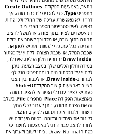
‬מתאר, באמצעות‭ ‬הפקודה ‭ ‬
Create Outlines‭
מתפריט‭ ‬,
Type‭
Draw Inside‭
‬בתחתית‭ ‬חלון‭ ‬הכלים‭.‬ שים‭ ‬לב‭,
‬לבחור‭ ‬ב‭ ,‬
Draw Inside
‬הציור‭ ‬באמצעות‭ ‬קיצור‭ ‬המקלדת‭ .‬
Shift+D
‭ ‬
‬באמצעות‭ ‬הפקודה‭ ‬
‬ מתפריט‭ .
Place‭
‬File‭