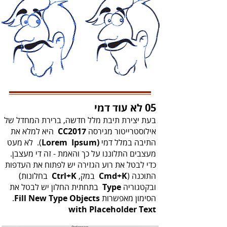
05 לא עוד דמי
‬אילוסטרייטור‭ ‬מגירסה‭
‬CC2017‭
‬התיבה‭ ‬במלל‭ ‬דמי‭ .(
‬Lorem Ipsum‭)
‬מעצבים‭ ‬התלוננו‭ ‬על‭ ‬כך‭ ‬והאמת‭ - ‬זה‭ ‬די‭ ‬מעצבן‭.‬
‬התוכנה‭ ‬
‬
‭)
Cmd+K
במק,‭ ‬
Ctrl+K
‬ובקטגוריה‭
‬Type‭
‬הסימון‭ ‬מאפשרות ‭ ‬.
Fill New Type Objects
with Placeholder Text‭‬