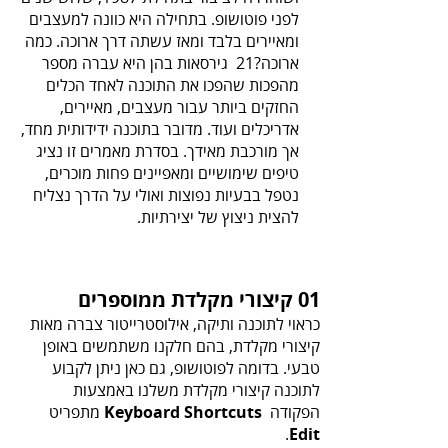
‬להצית‭ ‬ניצוץ‭ ‬של‭ ‬יצירתיות‭.‬
01 קיצורי מקלדת ממוספרים
‬הפקודה ‭ ‬
Keyboard‭ ‬Shortcuts
.
‬Edit‭