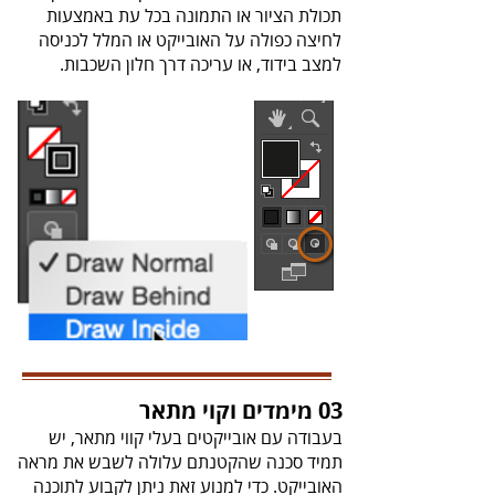
‬למצב‭ ‬בידוד‭,‬ או‭ ‬עריכה‭ ‬דרך‭ ‬חלון‭ ‬השכבות‭.‬
03 מימדים וקוי מתאר