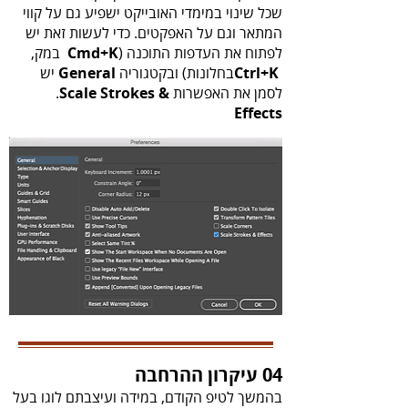
‬לפתוח‭ ‬את‭ ‬העדפות‭ ‬התוכנה‭ ‬
Cmd+K
‬בחלונות)‭ ‬ובקטגוריה‭
Ctrl+K‭
‬General‭
‬לסמן‭ ‬את‭ ‬האפשרות ‭ .
‬Scale Strokes‭ ‬&‭
‬
‬Effects‭
04 עיקרון ההרחבה