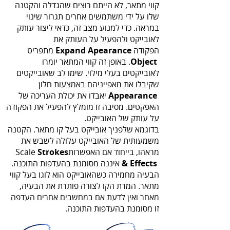
‬במראה‭.‬ כדי‭ ‬למנוע‭ ‬מצב‭ ‬זה, כדאי ליצור עותק
‬הפקודה‭
‬Expand Apearance‭
‬.
Object‭
Appearance‭
‬על‭ ‬עותק‭ ‬של‭ ‬האובייקט‭.‬
‬מראהו‭,‬ בייחוד‭ ‬אם‭ ‬האפשרות‭ ‬Scale
Strokes‭
‬&‭ ‬Effects
מאחר‭ ‬ואין‭ ‬לדעת‭ ‬אם‭ ‬במחשבים‭ ‬אחרים‭ ‬העדפה
‬זו‭ ‬מסומנת‭ ‬בהעדפות‭ ‬התוכנה‭.‬