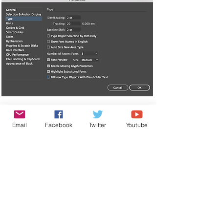
Email
Facebook
Twitter
Youtube
06 תבניות אקסטרה
בעבר‭ ‬הרחוק‭ ‬תוכנות‭
‬Adobe‭
‬התוכנה‭ ‬בתיקיית‭
‬שבתיקיית ‭
‬Templates‭
‬Cool
Extras>en_IL‬