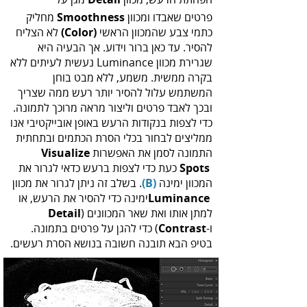
‬פרטים‭ ‬שאבדו‭ ‬ומכוון ‭‬
Smoothness
‬כתמי‭ ‬צבע‭ ‬שהמכוון‭ ‬הראשי‭ ‬‭
(‬Color‭)
‬ובכך‭ ‬לאבד‭ ‬פרטים‭ ‬וליצור‭ ‬מראה‭ ‬מרוכך‭ ‬לתמונה‭.‬
‬התמונה‭ ‬לסמן‭ ‬את‭ ‬האפשרות ‭ ‬
Visualize
Spots
‬המכוון‭‬ ימינה‭ ‬‭.
(‬B‭)‬‭
Luminance‭
‬למתן‭ ‬אותו‭ ‬ואת‭ ‬שאר‭ ‬המכוונים ‭
)‭
‬Detail
‬ו‭(‬
Contrast‭
-‬ כדי‭ ‬להגן‭ ‬על‭ ‬פרטים‭ ‬בתמונה.
בטיפ‭ ‬הבא תובנה חשובה‭ ‬בנושא‭ ‬הסרת‭ ‬רעשים‬.