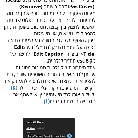
‬‭ ‬או‭ ‬להסיר‭ ‬אותה‭
as Cover‭)
‬.
(‬Remove‭)‬‭
‬להפריד‭ ‬בין‭ ‬נושאים‭ ,‬או‭ ‬ימי‭ ‬צילום‭.‬
‬כפולה‭ ‬על‭ ‬התמונה‭ ‬והקלדת‭ ‬מלל‭ ‬בשה‭ ‬
Edit
‬או‭ ‬בשדה ‭ .‬
Title‭
Caption‭
Edit
‬מקש‭ ‬
‬תחזיר‭ ‬לגלרייה‭.‬
esc‭
‬הקישור‭ ‬המופיע‭ ‬בחלקו‭ ‬העליון‭ ‬של‭ ‬החלון‭ ‬‭
(‬K‭)‬‭
‬הגלרייה‭ ‬ברשת‭ ‬חברתית‭ ‬‭.
(‬L‭)‬‭
‬