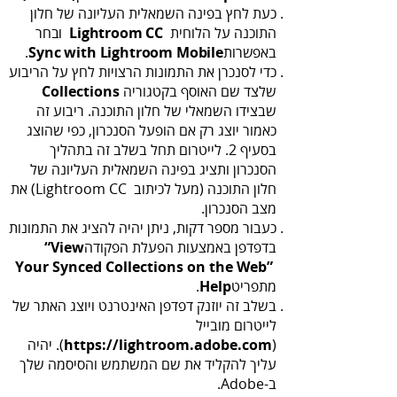
‬התוכנה‭ ‬על‭ ‬הלוחית ‭
Lightroom‭ ‬CC
‬באפשרות‭ ‬.
e
Sync‭ ‬with‭ ‬Lightroom‭ ‬Mobil
‭ ‬
‬שלצד‭ ‬שם‭ ‬האוסף‭ ‬בקטגוריה‭ ‬
Collections‭
‬מצב‭ ‬הסנכרון‭.‬
‬בדפדפן‭ ‬באמצעות‭ ‬הפעלת‭ ‬הפקודה‭
‬“View
Your Synced Collections on the Web”‭
מתפריט‭ ‬.
Help‭
‬
‬לייטרום‭ ‬מובייל
‭ .‬‭(
‬https‭://‬lightroom.adobe.com
‬ב-‭‬Adobe.‬