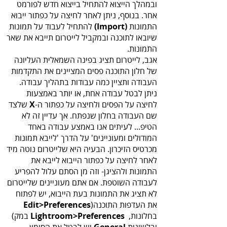
‬התמונות‭
(‬Import‭)
‬התמונות‭.‬
‬לחיצה‭ ‬על‭ ‬הפסים‭ ‬ולחיצה‭ ‬על‭ ‬כפתור‭ ‬ה‭ ‬
X
‬את‭ ‬העדפות‭ ‬התוכנה‭ ‬
)‭
Edit‭>‬Preferences
‬בחלונות, ‭ ‬
Lightroom‭>‬Preferences‭