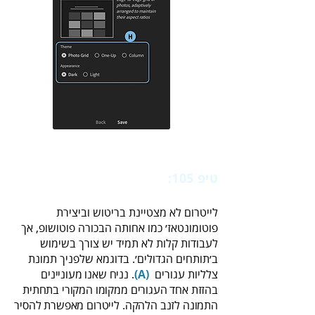
טיפ 105:
‭
‬הזזת‭ ‬אובייקט‭ ‬למיקום‭ ‬שונה‭ ‬
לייטרום לא מצטיינת בריטוש וביצירת
פוטומונטאז׳ כמו אחותה הבכורה פוטושופ, אך
לעבודות קלות לא תמיד יש צורך בשימוש
‬צלליות‭ ‬עגורים ‭ .
‬‭
‬‭(‬A‭)