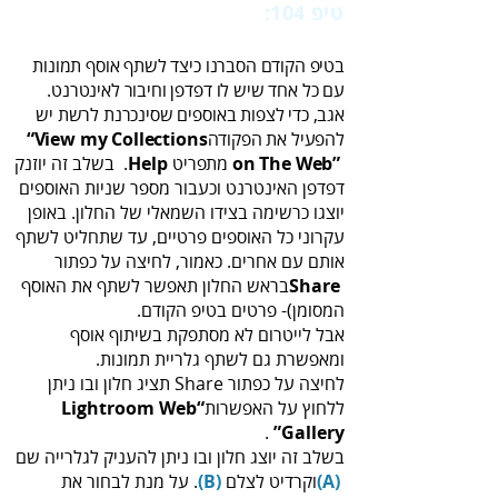
טיפ 104:
‭ ‬פרסום ‬גלריית ‬תמונות‭ ‬ברשת
‬להפעיל‭ ‬את‭ ‬הפקודה‭
‬“View my Collections
‬ מתפריט ‭
on The‭ ‬Web”‭
Help
.‬
Share‭
‬המסומן‭ -(‬פרטים‭ ‬בטיפ‭ ‬הקודם‭.‬
‬ומאפשרת‭ ‬גם‭ ‬לשתף‭ ‬גלריית‭ ‬תמונות‭.‬
‬ללחוץ‭ ‬על‭ ‬האפשרות‭
‬“Lightroom Web
‬‭‬.
Gallery”
בשלב‭ ‬זה‭ ‬יוצג‭ ‬חלון‭ ‬ובו‭ ‬ניתן‭ ‬להעניק‭ ‬לגלרייה‭ ‬שם‭
‬וקרדיט‭ ‬לצלם‭ ‬‭.
(‬A‭)
(‬B‭)