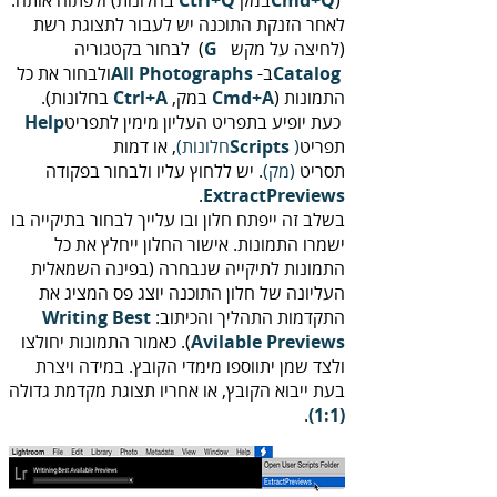
)‭ ‬במק‭‬
Cmd‭+‬Q
‬ בחלונות)‭ ‬ולפתוח‭ ‬אותה‭.‬
Ctrl‭+‬Q‭
‬(לחיצה‭ ‬על‭ ‬מקש ‭ ‬(
G
‬ב-‭‬
Catalog‭
All‭ ‬Photographs
‬התמונות‭
)‭ ‬במק,‭
Cmd‭+‬A
‭
Ctrl‭+‬A
‬
‬בחלונות)‭.‬
‭ ‬
כעת‭ ‬יופיע‭ ‬בתפריט‭ ‬העליון‭ ‬מימין‭ ‬לתפריט‭ ‬
Help‭
‬תפריט
)‬חלונות)
‭ ‬‭
Scripts
‬תסריט‭
) ‬מק)‭
‬
‬.
ExtractPreviews
‬התקדמות‭ ‬התהליך‭ ‬והכיתוב:
Writing‭ ‬Best‭
‬Avilable‭
‬Previews
‬בעת‭ ‬ייבוא‭ ‬הקובץ‭ ,‬או‭ ‬אחריו‭ ‬תצוגת‭ ‬מקדמת‭ ‬גדולה
‭ ‬‭.
(‬1‭:‬1‭)