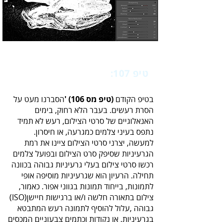
טיפ 107:
‭ ‬אומנות הרעש‭ ‬
בטיפ‭ ‬הקודם‭ ‬
(טיפ‭ ‬מס‮'‬‭ ‬(106
צילום‭ ‬בתאורה‭ ‬חלשה‭ ‬ו‭/‬או‭ ‬ברגישות‭ ‬חיישן‭ (‬ISO‭)‬‭