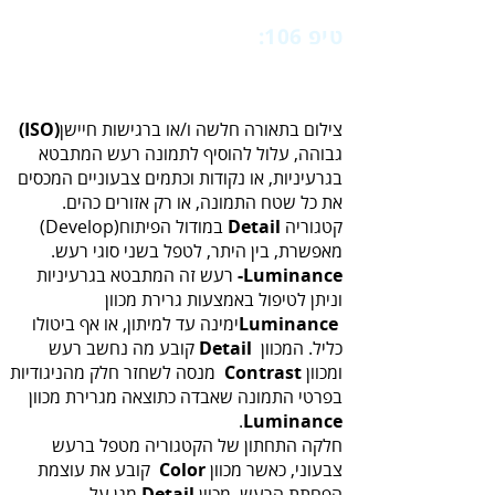
טיפ 106:
‬עזרה‭ ‬מכלי‭ ‬הסרת‭ ‬הכתמים‭ ‬
צילום‭ ‬בתאורה‭ ‬חלשה‭ ‬ו‭/‬או‭ ‬ברגישות‭ ‬חיישן‭
(‬ISO‭)
‬קטגוריה‭ ‬
Detail‭
‬במודול‭ ‬הפיתוח‭ ‬‭(‬Develop‭)‬‭
‬מאפשרת‭,‬ בין‭ ‬היתר, ‬לטפל‭ ‬בשני‭ ‬סוגי‭ ‬רעש‭.‬
‭-‬Luminance
‬וניתן‭ ‬לטיפול‭ ‬באמצעות‭ ‬גרירת‭ ‬מכוון‭
‬Luminance‭
‬כליל‭ .‬המכוון‭ ‬
Detail
‬ומכוון‭ ‬
Contrast‭
‬.
Luminance‭‬
‬צבעוני‭,‬‭‬ כאשר‭ ‬מכוון‭ ‬
Color‭
‬הפחתת‭ ‬הרעש‭,‬‭‬ מכוון‭ ‬
‬מגן‭ ‬על‭
Detail‭