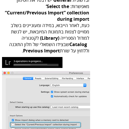
‬ובלשונית
General‭
‬מאפשרות: ‭
‘Select the‭
‬“Current/Previous Import”‭ ‬collection
during import
‬למודול‭ ‬הספרייה‭
‬‭(‬Library‭)
Catalog
‬וללחוץ‭ ‬על‭ ‬שורת‭ .
‬Previous‭ ‬Import
‭ ‬