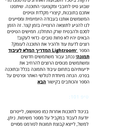
‬הבאים‭ ‬יהיו‭ ‬לא‭ ‬פחות‭ ‬טובים‭ -‬כדאי‭ ‬לעקוב‭!‬
רוצים לדעת עוד ולהכיר את התוכנה לעומק?
הספר
׳Lightroom המדריך המלא לעיבוד
תמונה׳
נכתב
עבור משתמשים חדשים
ומשתמשים מנוסים
הרוצים להרחיב את
ידיעותיהם בתחום עיבוד התמונה בכלל ובתוכנה
בפרט.
הנחה מיוחדת לגולשי האתר ופרטים על
הספר והכותבים בקישור
הבא
טיפ 101:
‭ ‬עבודה‭ ‬במצב‭ ‬של‭ ‬ריבוי‭ ‬משימות