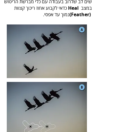
‬במצב ‭ ‬
‬כדאי‭ ‬לקבוע‭ ‬אחוז‭ ‬ריכוך‭ ‬קצוות‭
Heal‭
‬נמוך‭ ‬עד‭ ‬אפסי‭.‬
‬‭(‬Feather‭)‬‭