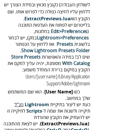
‬
‬הקובץ‭ ‬הוא‭ ‬.
ExtractPreviews.lua
בלייטרום‭ ‬יש‭ ‬לפתוח‭ ‬את‭ ‬העדפות‭ ‬התוכנה‭
)‭ ‬ בחלונות,‭
‬Edit‭>‬Preferences
‬Lightroom‭>‬Preferences
‬בלשונית‭ ‬
Presets‭
.‬
Show‭ ‬Lightroom‭ ‬Presets‭ ‬Folder
שים‭ ‬לב‭!‬ במידה‭ ‬והאפשרות ‭
‬Store Presets
With Catalog
‬הקובץ‭ ‬במיקום‭ ‬ברירת‭ ‬המחדל‭ ‬משמע:
‬‬Users‭/[‬user name‭]/‬Library/Application
Support/Adobe/Lightroom‭
כש-‭-
‬‭[‬User‭ ‬Name‭]
‬שלך‭ ‬במחשב‭.‬
כעת‭ ‬יש‭ ‬ליצור‭ ‬בתיקיית‭ ‬
‬
Lightroom‭
הנ"ל‭
‬תיקייה‭ ‬ולשנות‭ ‬את‭ ‬שמה‭ ‬ל‭‬
Scripts
(‬ExtractPreviews.lua‭) ‬