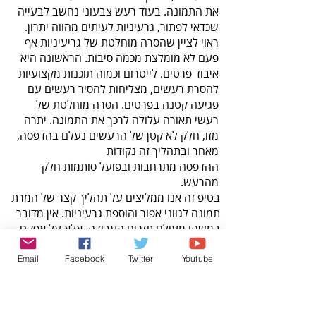
מאחר‭ ‬ובתהליך‭ ‬זה‭ ‬נקודות
‬מהרעש‭.‬
‬לקטגוריה ‭ ‬
B‭‬&‭‬W
Email
Facebook
Twitter
Youtube
‬לעבור‭ ‬לקטגוריה‭ .‬
Effects‭