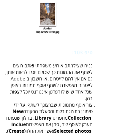
טיפ 103:
‭ ‬שיתוף‭ ‬אוסף‭ ‬תמונות‭ ‬עם‭ ‬הציבור
‬בהן‭.‬‭‬
‬סימונן‭ ‬בתצוגת‭ ‬רשת‭ ‬והפעלת‭ ‬הפקודה‭ ‬
New‭
‭ ‬מתפריט ‭ ‬.
‬Collection
Library
‬הענק‭ ‬לאוסף‭ ‬שם‭,‬ סמן‭ ‬את‭ ‬האפשרות‭ ‬
Inclue‭
‬ואשר‭ ‬את‭ ‬החלון‭ .
‬Selected‭ ‬photos‭
(‬Create‭)‬‭
‬