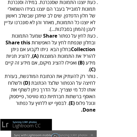
‬לענן‭ ‬(המתן‭ ‬בסבלנות‭(...‬.
כעת‭ ‬לחץ‭ ‬על‭ ‬כפתור‭ ‬
Share‭
‬ובחלון‭ ‬שנפתח‭ ‬לחץ‭ ‬על‭ ‬האפשרות ‭ ‬
Share‭ ‬this‭
‬Collection
‬להוריד‭ ‬את‭ ‬התמונות‭ ‬המוצגות‭ ‬‭,
(‬A‭)
‬מידע‭ ‬‭
(‬B‭)
.
‬‭(‬C‭)
‬לחיצה‭ ‬על‭ ‬הכפתור‭ ‬שלצד‭ ‬הכתובת‭
(‬D‭)
‬וגוגל‭ ‬פלוס‭ ‬‭.
(‬E‭)
‭ ‬
.Done